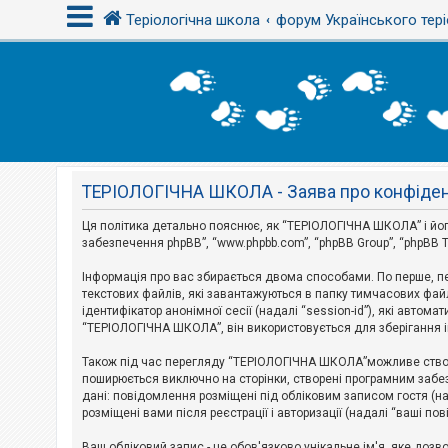
Теріологічна школа
форум Українського тері
В
х
і
д
ТЕРІОЛОГІЧНА ШКОЛА - Заява про конфіден
Р
е
є
Ця політика детально пояснює, як “ТЕРІОЛОГІЧНА ШКОЛА” і його пі
с
забезпечення phpBB”, “www.phpbb.com”, “phpBB Group”, “phpBB T
т
р
Інформація про вас збирається двома способами. По перше, п
а
текстових файлів, які завантажуються в папку тимчасових файл
ц
і
ідентифікатор анонімної сесії (надалі “session-id”), які авт
я
“ТЕРІОЛОГІЧНА ШКОЛА”, він використовується для зберігання ін
Також під час перегляду “ТЕРІОЛОГІЧНА ШКОЛА”можливе створе
Т
поширюється виключно на сторінки, створені програмним забез
е
дані: повідомлення розміщені під обліковим записом гостя (на
м
розміщені вами після реєстрації і авторизації (надалі “ваші по
и
б
Ваш обліковий запис - це обов'язково унікальне ім'я, яке доз