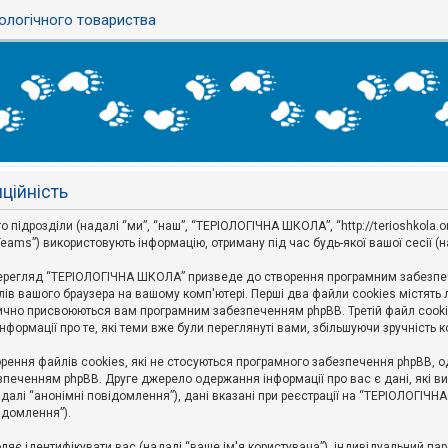
ологічного товариства
ційність
дрозділи (надалі “ми”, “наш”, “ТЕРІОЛОГІЧНА ШКОЛА”, “http://terioshkola.org.u
eams”) використовують інформацію, отриману під час будь-якої вашої сесії (н
ерегляд “ТЕРІОЛОГІЧНА ШКОЛА” призведе до створення програмним забезпече
ів вашого браузера на вашому комп'ютері. Перші два файли cookies містять ли
оматично присвоюються вам програмним забезпеченням phpBB. Третій файл cook
формації про те, які теми вже були переглянуті вами, збільшуючи зручність
ння файлів cookies, які не стосуються програмного забезпечення phpBB, одн
печенням phpBB. Друге джерело одержання інформації про вас є дані, які ви 
далі “анонімні повідомлення”), дані вказані при реєстрації на “ТЕРІОЛОГІЧН
відомлення”).
воляє ідентифікувати вас (надалі “ваше ім'я користувача”), індивідуальний п