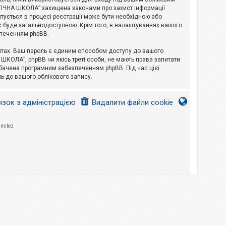
ЛОГІЧНА ШКОЛА” захищена законами про захист інформації
питується в процесі реєстрації може бути необхідною або
с буде загальнодоступною. Крім того, в налаштуваннях вашого
зпеченням phpBB.
йтах. Ваш пароль є єдиним способом доступу до вашого
 ШКОЛА”, phpBB чи якісь треті особи, не мають права запитати
дбачена програмним забезпеченням phpBB. Під час цієї
ь до вашого облікового запису.
язок з адміністрацією
Видалити файли cookie
imited