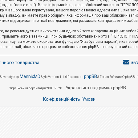
l (надалі “ваш e-mail”). Ваша інформація про ваш обліковий запис на “ТЕРІО
окрім вашого імені користувача, вашого паролю і вашої адреси e-mail, яка за
у випадку, ви маєте право обирати, яка інформація про ваш обліковий запи
итись від отримання e-mail повідомлень, які розсилаються програмним забе
е, не рекомендується використання одного й того ж паролю на різних вебса
 тримайте його в таємниці, і при будь-яких обставинах ніхто з “ТЕРІОЛОГІЧНА
о запису, ви можете скористатись функцією “Я забув свій пароль”, яка пере
а ваш e-mail, після чого програмне забезпечення phpBB згенерує новий парол
гічного товариства
Зв'
MannixMD
phpBB
Silver style by
Style Version 1.1.6
Працює на
® Forum Software © phpBB L
Українська підтримка phpBB
Український переклад © 2005-2020
Конфіденційність
Умови
|