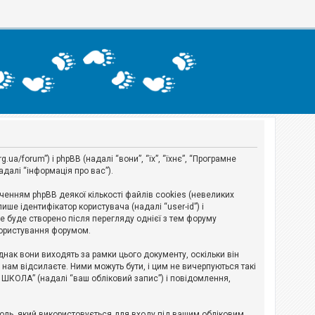
a/forum”) і phpBB (надалі “вони”, “їх”, “їхнє”, “Програмне
адалі “інформація про вас”).
нням phpBB деякої кількості файлів cookies (невеликих
ше ідентифікатор користувача (надалі “user-id”) і
ie буде створено після перегляду однієї з тем форуму
 користування форумом.
ак вони виходять за рамки цього документу, оскільки він
нам відсилаєте. Ними можуть бути, і цим не вичерпуються такі
А ШКОЛА” (надалі “ваш обліковий запис”) і повідомлення,
ароль, який використовується для входу під вашим обліковим