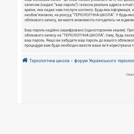
е
з
записом (надалі “ваш пароль”) і власна реальна адреса e-mai
в
країни, яка надає нам послуги хостингу. Будь-яка інформація, 
і
необов'язковою, на розсуд “ТЕРІОЛОГІЧНА ШКОЛА”. У будь-яком
д
облікового запису, ви маєте можливість погодитись чи відмов
п
о
в
Ваш пароль надійно зашифровано (одностороннім хешем). Прот
і
облікового запису на “ТЕРІОЛОГІЧНА ШКОЛА”, тому, будь ласка,
д
ваш пароль. Якщо ви забудете ваш пароль до вашого обліковог
е
процедури вам буде необхідно ввести ваше ім'я користувача т
й
Теріологічна школа
форум Українського теріоло
А
к
т
и
Clean
в
н
і
т
е
м
и
П
о
ш
у