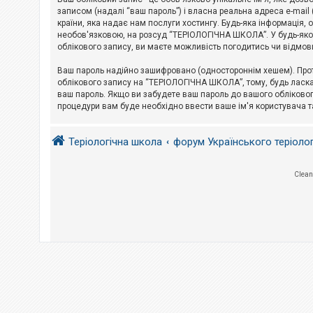
е
з
записом (надалі “ваш пароль”) і власна реальна адреса e-mai
в
країни, яка надає нам послуги хостингу. Будь-яка інформація, 
і
необов'язковою, на розсуд “ТЕРІОЛОГІЧНА ШКОЛА”. У будь-яком
д
облікового запису, ви маєте можливість погодитись чи відмов
п
о
в
Ваш пароль надійно зашифровано (одностороннім хешем). Прот
і
облікового запису на “ТЕРІОЛОГІЧНА ШКОЛА”, тому, будь ласка,
д
ваш пароль. Якщо ви забудете ваш пароль до вашого обліковог
е
процедури вам буде необхідно ввести ваше ім'я користувача т
й
Теріологічна школа
форум Українського теріоло
А
к
т
и
Clean
в
н
і
т
е
м
и
П
о
ш
у