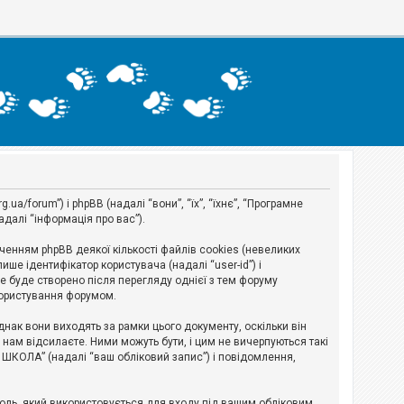
a/forum”) і phpBB (надалі “вони”, “їх”, “їхнє”, “Програмне
адалі “інформація про вас”).
нням phpBB деякої кількості файлів cookies (невеликих
ше ідентифікатор користувача (надалі “user-id”) і
ie буде створено після перегляду однієї з тем форуму
 користування форумом.
ак вони виходять за рамки цього документу, оскільки він
нам відсилаєте. Ними можуть бути, і цим не вичерпуються такі
А ШКОЛА” (надалі “ваш обліковий запис”) і повідомлення,
ароль, який використовується для входу під вашим обліковим