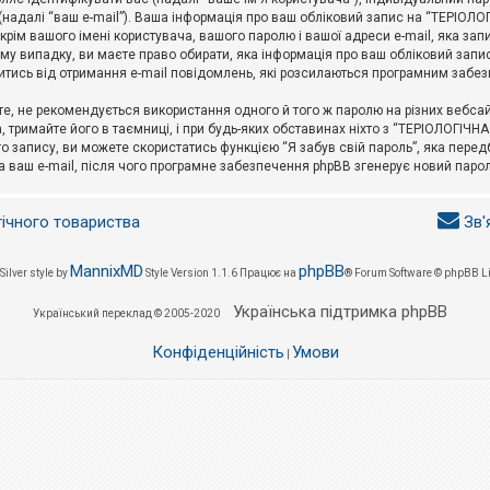
l (надалі “ваш e-mail”). Ваша інформація про ваш обліковий запис на “ТЕРІО
окрім вашого імені користувача, вашого паролю і вашої адреси e-mail, яка за
у випадку, ви маєте право обирати, яка інформація про ваш обліковий запи
итись від отримання e-mail повідомлень, які розсилаються програмним забе
е, не рекомендується використання одного й того ж паролю на різних вебса
 тримайте його в таємниці, і при будь-яких обставинах ніхто з “ТЕРІОЛОГІЧНА
о запису, ви можете скористатись функцією “Я забув свій пароль”, яка пере
а ваш e-mail, після чого програмне забезпечення phpBB згенерує новий парол
гічного товариства
Зв'
MannixMD
phpBB
Silver style by
Style Version 1.1.6
Працює на
® Forum Software © phpBB L
Українська підтримка phpBB
Український переклад © 2005-2020
Конфіденційність
Умови
|