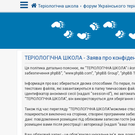
Теріологічна школа
форум Українського тері
В
х
і
д
ТЕРІОЛОГІЧНА ШКОЛА - Заява про конфіден
Р
е
є
Ця політика детально пояснює, як “ТЕРІОЛОГІЧНА ШКОЛА” і його пі
с
забезпечення phpBB”, “www.phpbb.com”, “phpBB Group”, “phpBB T
т
р
Інформація про вас збирається двома способами. По перше, п
а
текстових файлів, які завантажуються в папку тимчасових файл
ц
і
ідентифікатор анонімної сесії (надалі “session-id”), які авт
я
“ТЕРІОЛОГІЧНА ШКОЛА”, він використовується для зберігання ін
Також під час перегляду “ТЕРІОЛОГІЧНА ШКОЛА”можливе створе
Т
поширюється виключно на сторінки, створені програмним забез
е
дані: повідомлення розміщені під обліковим записом гостя (на
м
розміщені вами після реєстрації і авторизації (надалі “ваші по
и
б
Ваш обліковий запис - це обов'язково унікальне ім'я, яке доз