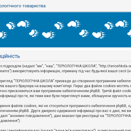
ологічного товариства
ційність
дрозділи (надалі “ми”, “наш”, “ТЕРІОЛОГІЧНА ШКОЛА”, “http://terioshkola.org.u
eams”) використовують інформацію, отриману під час будь-якої вашої сесії (н
ерегляд “ТЕРІОЛОГІЧНА ШКОЛА” призведе до створення програмним забезпече
ів вашого браузера на вашому комп'ютері. Перші два файли cookies містять ли
оматично присвоюються вам програмним забезпеченням phpBB. Третій файл cook
формації про те, які теми вже були переглянуті вами, збільшуючи зручність
ння файлів cookies, які не стосуються програмного забезпечення phpBB, одн
печенням phpBB. Друге джерело одержання інформації про вас є дані, які ви 
далі “анонімні повідомлення”), дані вказані при реєстрації на “ТЕРІОЛОГІЧН
відомлення”).
воляє ідентифікувати вас (надалі “ваше ім'я користувача”), індивідуальний п