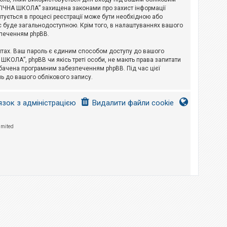
ЛОГІЧНА ШКОЛА” захищена законами про захист інформації
питується в процесі реєстрації може бути необхідною або
с буде загальнодоступною. Крім того, в налаштуваннях вашого
зпеченням phpBB.
йтах. Ваш пароль є єдиним способом доступу до вашого
 ШКОЛА”, phpBB чи якісь треті особи, не мають права запитати
дбачена програмним забезпеченням phpBB. Під час цієї
ь до вашого облікового запису.
язок з адміністрацією
Видалити файли cookie
imited