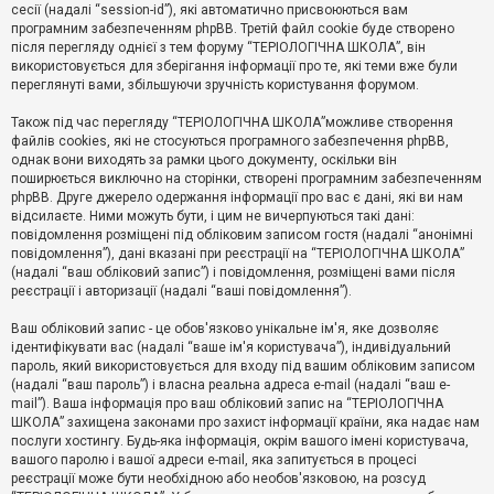
е
сесії (надалі “session-id”), які автоматично присвоюються вам
з
програмним забезпеченням phpBB. Третій файл cookie буде створено
в
і
після перегляду однієї з тем форуму “ТЕРІОЛОГІЧНА ШКОЛА”, він
д
використовується для зберігання інформації про те, які теми вже були
п
переглянуті вами, збільшуючи зручність користування форумом.
о
в
Також під час перегляду “ТЕРІОЛОГІЧНА ШКОЛА”можливе створення
і
д
файлів cookies, які не стосуються програмного забезпечення phpBB,
е
однак вони виходять за рамки цього документу, оскільки він
й
поширюється виключно на сторінки, створені програмним забезпеченням
phpBB. Друге джерело одержання інформації про вас є дані, які ви нам
відсилаєте. Ними можуть бути, і цим не вичерпуються такі дані:
А
повідомлення розміщені під обліковим записом гостя (надалі “анонімні
к
повідомлення”), дані вказані при реєстрації на “ТЕРІОЛОГІЧНА ШКОЛА”
т
(надалі “ваш обліковий запис”) і повідомлення, розміщені вами після
и
реєстрації і авторизації (надалі “ваші повідомлення”).
в
н
і
Ваш обліковий запис - це обов'язково унікальне ім'я, яке дозволяє
т
ідентифікувати вас (надалі “ваше ім'я користувача”), індивідуальний
е
пароль, який використовується для входу під вашим обліковим записом
м
и
(надалі “ваш пароль”) і власна реальна адреса e-mail (надалі “ваш e-
mail”). Ваша інформація про ваш обліковий запис на “ТЕРІОЛОГІЧНА
ШКОЛА” захищена законами про захист інформації країни, яка надає нам
послуги хостингу. Будь-яка інформація, окрім вашого імені користувача,
П
вашого паролю і вашої адреси e-mail, яка запитується в процесі
о
ш
реєстрації може бути необхідною або необов'язковою, на розсуд
у