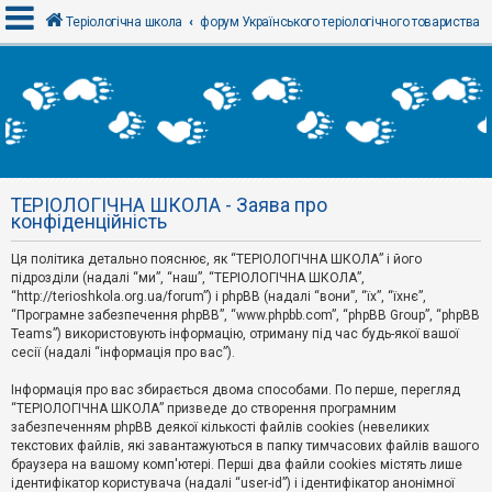
Теріологічна школа
форум Українського теріологічного товариства
В
х
і
д
ТЕРІОЛОГІЧНА ШКОЛА - Заява про
Р
конфіденційність
е
є
Ця політика детально пояснює, як “ТЕРІОЛОГІЧНА ШКОЛА” і його
с
т
підрозділи (надалі “ми”, “наш”, “ТЕРІОЛОГІЧНА ШКОЛА”,
р
“http://terioshkola.org.ua/forum”) і phpBB (надалі “вони”, “їх”, “їхнє”,
а
“Програмне забезпечення phpBB”, “www.phpbb.com”, “phpBB Group”, “phpBB
ц
Teams”) використовують інформацію, отриману під час будь-якої вашої
і
сесії (надалі “інформація про вас”).
я
Інформація про вас збирається двома способами. По перше, перегляд
“ТЕРІОЛОГІЧНА ШКОЛА” призведе до створення програмним
Т
забезпеченням phpBB деякої кількості файлів cookies (невеликих
е
м
текстових файлів, які завантажуються в папку тимчасових файлів вашого
и
браузера на вашому комп'ютері. Перші два файли cookies містять лише
б
ідентифікатор користувача (надалі “user-id”) і ідентифікатор анонімної