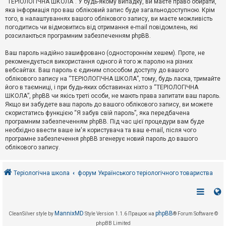
“ТЕРІОЛОГІЧНА ШКОЛА”. У будь-якому випадку, ви маєте право обирати,
к
яка інформація про ваш обліковий запис буде загальнодоступною. Крім
того, в налаштуваннях вашого облікового запису, ви маєте можливість
погодитись чи відмовитись від отримання e-mail повідомлень, які
Д
розсилаються програмним забезпеченням phpBB.
о
п
Ваш пароль надійно зашифровано (одностороннім хешем). Проте, не
о
рекомендується використання одного й того ж паролю на різних
м
о
вебсайтах. Ваш пароль є єдиним способом доступу до вашого
г
облікового запису на “ТЕРІОЛОГІЧНА ШКОЛА”, тому, будь ласка, тримайте
а
його в таємниці, і при будь-яких обставинах ніхто з “ТЕРІОЛОГІЧНА
ШКОЛА”, phpBB чи якісь треті особи, не мають права запитати ваш пароль.
Якщо ви забудете ваш пароль до вашого облікового запису, ви можете
скористатись функцією “Я забув свій пароль”, яка передбачена
програмним забезпеченням phpBB. Під час цієї процедури вам буде
необхідно ввести ваше ім'я користувача та ваш e-mail, після чого
програмне забезпечення phpBB згенерує новий пароль до вашого
облікового запису.
Теріологічна школа
форум Українського теріологічного товариства
MannixMD
phpBB
CleanSilver style by
Style Version 1.1.6
Працює на
® Forum Software ©
phpBB Limited