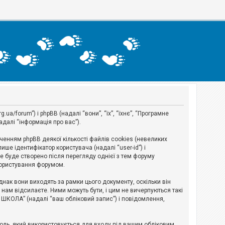
a/forum”) і phpBB (надалі “вони”, “їх”, “їхнє”, “Програмне
адалі “інформація про вас”).
нням phpBB деякої кількості файлів cookies (невеликих
ше ідентифікатор користувача (надалі “user-id”) і
ie буде створено після перегляду однієї з тем форуму
 користування форумом.
ак вони виходять за рамки цього документу, оскільки він
нам відсилаєте. Ними можуть бути, і цим не вичерпуються такі
А ШКОЛА” (надалі “ваш обліковий запис”) і повідомлення,
ароль, який використовується для входу під вашим обліковим