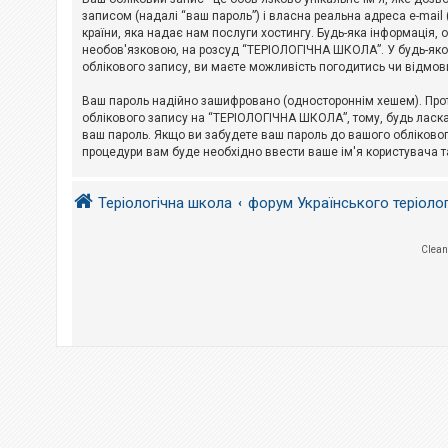
е
з
записом (надалі “ваш пароль”) і власна реальна адреса e-mai
в
країни, яка надає нам послуги хостингу. Будь-яка інформація, 
і
необов'язковою, на розсуд “ТЕРІОЛОГІЧНА ШКОЛА”. У будь-яком
д
облікового запису, ви маєте можливість погодитись чи відмов
п
о
в
Ваш пароль надійно зашифровано (одностороннім хешем). Прот
і
облікового запису на “ТЕРІОЛОГІЧНА ШКОЛА”, тому, будь ласка,
д
ваш пароль. Якщо ви забудете ваш пароль до вашого обліковог
е
процедури вам буде необхідно ввести ваше ім'я користувача т
й
Теріологічна школа
форум Українського теріоло
А
к
т
и
Clean
в
н
і
т
е
м
и
П
о
ш
у