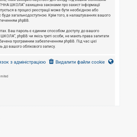
ЛОГІЧНА ШКОЛА” захищена законами про захист інформації
питується в процесі реєстрації може бути необхідною або
с буде загальнодоступною. Крім того, в налаштуваннях вашого
зпеченням phpBB.
йтах. Ваш пароль є єдиним способом доступу до вашого
 ШКОЛА”, phpBB чи якісь треті особи, не мають права запитати
дбачена програмним забезпеченням phpBB. Під час цієї
ь до вашого облікового запису.
язок з адміністрацією
Видалити файли cookie
imited