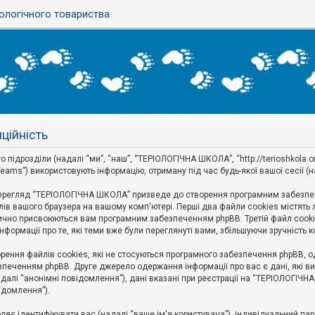
ологічного товариства
ційність
дрозділи (надалі “ми”, “наш”, “ТЕРІОЛОГІЧНА ШКОЛА”, “http://terioshkola.org.u
eams”) використовують інформацію, отриману під час будь-якої вашої сесії (н
ерегляд “ТЕРІОЛОГІЧНА ШКОЛА” призведе до створення програмним забезпече
ів вашого браузера на вашому комп'ютері. Перші два файли cookies містять ли
оматично присвоюються вам програмним забезпеченням phpBB. Третій файл cook
формації про те, які теми вже були переглянуті вами, збільшуючи зручність
ння файлів cookies, які не стосуються програмного забезпечення phpBB, одн
печенням phpBB. Друге джерело одержання інформації про вас є дані, які ви 
далі “анонімні повідомлення”), дані вказані при реєстрації на “ТЕРІОЛОГІЧН
відомлення”).
воляє ідентифікувати вас (надалі “ваше ім'я користувача”), індивідуальний п