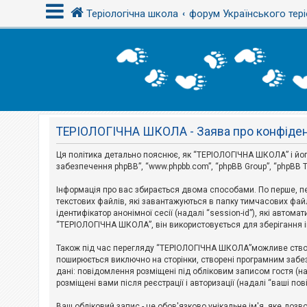
Теріологічна школа
форум Українського тері
В
х
і
д
ТЕРІОЛОГІЧНА ШКОЛА - Заява про конфіден
Р
е
є
Ця політика детально пояснює, як “ТЕРІОЛОГІЧНА ШКОЛА” і його пі
с
забезпечення phpBB”, “www.phpbb.com”, “phpBB Group”, “phpBB T
т
р
Інформація про вас збирається двома способами. По перше, п
а
текстових файлів, які завантажуються в папку тимчасових файл
ц
і
ідентифікатор анонімної сесії (надалі “session-id”), які авт
я
“ТЕРІОЛОГІЧНА ШКОЛА”, він використовується для зберігання ін
Також під час перегляду “ТЕРІОЛОГІЧНА ШКОЛА”можливе створе
Т
поширюється виключно на сторінки, створені програмним забез
е
дані: повідомлення розміщені під обліковим записом гостя (на
м
розміщені вами після реєстрації і авторизації (надалі “ваші по
и
б
Ваш обліковий запис - це обов'язково унікальне ім'я, яке доз