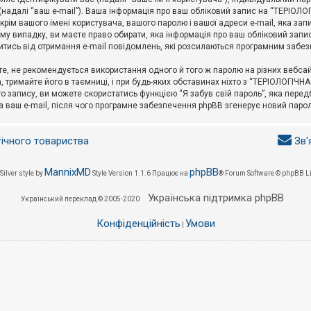
l (надалі “ваш e-mail”). Ваша інформація про ваш обліковий запис на “ТЕРІО
окрім вашого імені користувача, вашого паролю і вашої адреси e-mail, яка за
у випадку, ви маєте право обирати, яка інформація про ваш обліковий запи
итись від отримання e-mail повідомлень, які розсилаються програмним забе
е, не рекомендується використання одного й того ж паролю на різних вебса
 тримайте його в таємниці, і при будь-яких обставинах ніхто з “ТЕРІОЛОГІЧНА
о запису, ви можете скористатись функцією “Я забув свій пароль”, яка пере
а ваш e-mail, після чого програмне забезпечення phpBB згенерує новий парол
гічного товариства
Зв'
MannixMD
phpBB
Silver style by
Style Version 1.1.6
Працює на
® Forum Software © phpBB L
Українська підтримка phpBB
Український переклад © 2005-2020
Конфіденційність
Умови
|