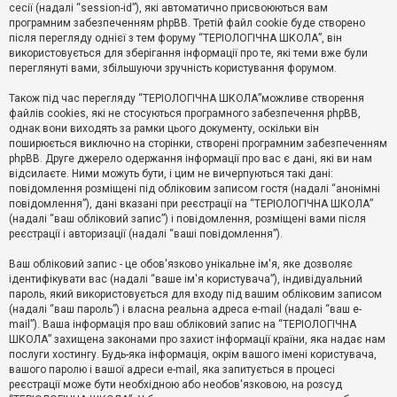
е
сесії (надалі “session-id”), які автоматично присвоюються вам
з
програмним забезпеченням phpBB. Третій файл cookie буде створено
в
і
після перегляду однієї з тем форуму “ТЕРІОЛОГІЧНА ШКОЛА”, він
д
використовується для зберігання інформації про те, які теми вже були
п
переглянуті вами, збільшуючи зручність користування форумом.
о
в
Також під час перегляду “ТЕРІОЛОГІЧНА ШКОЛА”можливе створення
і
д
файлів cookies, які не стосуються програмного забезпечення phpBB,
е
однак вони виходять за рамки цього документу, оскільки він
й
поширюється виключно на сторінки, створені програмним забезпеченням
phpBB. Друге джерело одержання інформації про вас є дані, які ви нам
відсилаєте. Ними можуть бути, і цим не вичерпуються такі дані:
А
повідомлення розміщені під обліковим записом гостя (надалі “анонімні
к
повідомлення”), дані вказані при реєстрації на “ТЕРІОЛОГІЧНА ШКОЛА”
т
(надалі “ваш обліковий запис”) і повідомлення, розміщені вами після
и
реєстрації і авторизації (надалі “ваші повідомлення”).
в
н
і
Ваш обліковий запис - це обов'язково унікальне ім'я, яке дозволяє
т
ідентифікувати вас (надалі “ваше ім'я користувача”), індивідуальний
е
пароль, який використовується для входу під вашим обліковим записом
м
и
(надалі “ваш пароль”) і власна реальна адреса e-mail (надалі “ваш e-
mail”). Ваша інформація про ваш обліковий запис на “ТЕРІОЛОГІЧНА
ШКОЛА” захищена законами про захист інформації країни, яка надає нам
послуги хостингу. Будь-яка інформація, окрім вашого імені користувача,
П
вашого паролю і вашої адреси e-mail, яка запитується в процесі
о
ш
реєстрації може бути необхідною або необов'язковою, на розсуд
у