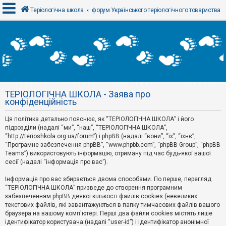
Теріологічна школа
форум Українського теріологічного товариства
В
х
і
д
ТЕРІОЛОГІЧНА ШКОЛА - Заява про
Р
конфіденційність
е
є
Ця політика детально пояснює, як “ТЕРІОЛОГІЧНА ШКОЛА” і його
с
т
підрозділи (надалі “ми”, “наш”, “ТЕРІОЛОГІЧНА ШКОЛА”,
р
“http://terioshkola.org.ua/forum”) і phpBB (надалі “вони”, “їх”, “їхнє”,
а
“Програмне забезпечення phpBB”, “www.phpbb.com”, “phpBB Group”, “phpBB
ц
Teams”) використовують інформацію, отриману під час будь-якої вашої
і
сесії (надалі “інформація про вас”).
я
Інформація про вас збирається двома способами. По перше, перегляд
“ТЕРІОЛОГІЧНА ШКОЛА” призведе до створення програмним
Т
забезпеченням phpBB деякої кількості файлів cookies (невеликих
е
м
текстових файлів, які завантажуються в папку тимчасових файлів вашого
и
браузера на вашому комп'ютері. Перші два файли cookies містять лише
б
ідентифікатор користувача (надалі “user-id”) і ідентифікатор анонімної