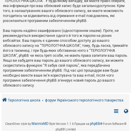
“ТЕРІОЛОГІЧНА ШКОЛА”. У будь-якому випадку, ви маєте право обирати,
к
яка інформація про ваш обліковий запис буде загальнодоступною. Крім
того, в налаштуваннях вашого облікового запису, ви маєте можливість
погодитись чи відмовитись від отримання e-mail повідомлень, які
Д
розсилаються програмним забезпеченням phpBB.
о
п
Ваш пароль надійно зашифровано (одностороннім хешем). Проте, не
о
рекомендується використання одного й того ж паролю на різних
м
о
вебсайтах. Ваш пароль є єдиним способом доступу до вашого
г
облікового запису на “ТЕРІОЛОГІЧНА ШКОЛА”, тому, будь ласка, тримайте
а
його в таємниці, і при будь-яких обставинах ніхто з “ТЕРІОЛОГІЧНА
ШКОЛА”, phpBB чи якісь треті особи, не мають права запитати ваш пароль.
Якщо ви забудете ваш пароль до вашого облікового запису, ви можете
скористатись функцією “Я забув свій пароль”, яка передбачена
програмним забезпеченням phpBB. Під час цієї процедури вам буде
необхідно ввести ваше ім'я користувача та ваш e-mail, після чого
програмне забезпечення phpBB згенерує новий пароль до вашого
облікового запису.
Теріологічна школа
форум Українського теріологічного товариства
MannixMD
phpBB
CleanSilver style by
Style Version 1.1.6
Працює на
® Forum Software ©
phpBB Limited