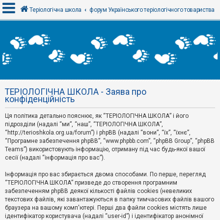
Теріологічна школа
форум Українського теріологічного товариства
В
х
і
д
ТЕРІОЛОГІЧНА ШКОЛА - Заява про
Р
конфіденційність
е
є
Ця політика детально пояснює, як “ТЕРІОЛОГІЧНА ШКОЛА” і його
с
т
підрозділи (надалі “ми”, “наш”, “ТЕРІОЛОГІЧНА ШКОЛА”,
р
“http://terioshkola.org.ua/forum”) і phpBB (надалі “вони”, “їх”, “їхнє”,
а
“Програмне забезпечення phpBB”, “www.phpbb.com”, “phpBB Group”, “phpBB
ц
Teams”) використовують інформацію, отриману під час будь-якої вашої
і
сесії (надалі “інформація про вас”).
я
Інформація про вас збирається двома способами. По перше, перегляд
“ТЕРІОЛОГІЧНА ШКОЛА” призведе до створення програмним
Т
забезпеченням phpBB деякої кількості файлів cookies (невеликих
е
м
текстових файлів, які завантажуються в папку тимчасових файлів вашого
и
браузера на вашому комп'ютері. Перші два файли cookies містять лише
б
ідентифікатор користувача (надалі “user-id”) і ідентифікатор анонімної