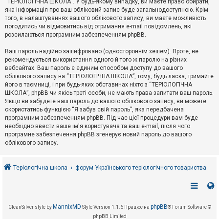
“ТЕРІОЛОГІЧНА ШКОЛА”. У будь-якому випадку, ви маєте право обирати,
к
яка інформація про ваш обліковий запис буде загальнодоступною. Крім
того, в налаштуваннях вашого облікового запису, ви маєте можливість
погодитись чи відмовитись від отримання e-mail повідомлень, які
Д
розсилаються програмним забезпеченням phpBB.
о
п
Ваш пароль надійно зашифровано (одностороннім хешем). Проте, не
о
рекомендується використання одного й того ж паролю на різних
м
о
вебсайтах. Ваш пароль є єдиним способом доступу до вашого
г
облікового запису на “ТЕРІОЛОГІЧНА ШКОЛА”, тому, будь ласка, тримайте
а
його в таємниці, і при будь-яких обставинах ніхто з “ТЕРІОЛОГІЧНА
ШКОЛА”, phpBB чи якісь треті особи, не мають права запитати ваш пароль.
Якщо ви забудете ваш пароль до вашого облікового запису, ви можете
скористатись функцією “Я забув свій пароль”, яка передбачена
програмним забезпеченням phpBB. Під час цієї процедури вам буде
необхідно ввести ваше ім'я користувача та ваш e-mail, після чого
програмне забезпечення phpBB згенерує новий пароль до вашого
облікового запису.
Теріологічна школа
форум Українського теріологічного товариства
MannixMD
phpBB
CleanSilver style by
Style Version 1.1.6
Працює на
® Forum Software ©
phpBB Limited