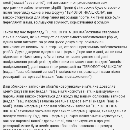
е
сесії (надалі “session-id”), які автоматично присвоюються вам
з
програмним забезпеченням phpBB. Третій файл cookie буде створено
в
і
після перегляду однієї з тем форуму “ТЕРІОЛОГІЧНА ШКОЛА”, він
д
використовується для зберігання інформації про те, які теми вже були
п
переглянуті вами, збільшуючи зручність користування форумом.
о
в
Також під час перегляду “ТЕРІОЛОГІЧНА ШКОЛА”можливе створення
і
д
файлів cookies, які не стосуються програмного забезпечення phpBB,
е
однак вони виходять за рамки цього документу, оскільки він
й
поширюється виключно на сторінки, створені програмним забезпеченням
phpBB. Друге джерело одержання інформації про вас є дані, які ви нам
відсилаєте. Ними можуть бути, і цим не вичерпуються такі дані:
А
повідомлення розміщені під обліковим записом гостя (надалі “анонімні
к
повідомлення”), дані вказані при реєстрації на “ТЕРІОЛОГІЧНА ШКОЛА”
т
(надалі “ваш обліковий запис”) і повідомлення, розміщені вами після
и
реєстрації і авторизації (надалі “ваші повідомлення”).
в
н
і
Ваш обліковий запис - це обов'язково унікальне ім'я, яке дозволяє
т
ідентифікувати вас (надалі “ваше ім'я користувача”), індивідуальний
е
пароль, який використовується для входу під вашим обліковим записом
м
и
(надалі “ваш пароль”) і власна реальна адреса e-mail (надалі “ваш e-
mail”). Ваша інформація про ваш обліковий запис на “ТЕРІОЛОГІЧНА
ШКОЛА” захищена законами про захист інформації країни, яка надає нам
послуги хостингу. Будь-яка інформація, окрім вашого імені користувача,
П
вашого паролю і вашої адреси e-mail, яка запитується в процесі
о
ш
реєстрації може бути необхідною або необов'язковою, на розсуд
у