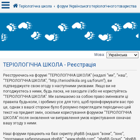
Теріологічна школа
форум Українського теріологічного товариства
В
х
і
д
Мова:
Т
ТЕРІОЛОГІЧНА ШКОЛА - Реєстрація
е
м
и
Реєструючись на форумі “ТЕРІОЛОГІЧНА ШКОЛА” (надалі “ми”, “наш”,
б
“ТЕРІОЛОГІЧНА ШКОЛА”, “http://terioshkola.org.ua/forum”), ви
е
підтверджуєте свою згоду з наступними умовами. Якщо ви не
з
погоджуєтесь з ними, будь ласка, не заходьте і/або не користуйтесь
в
і
“ТЕРІОЛОГІЧНА ШКОЛА”. Ми залишаємо за собою право змінювати ці
д
правила будь-коли, і зробимо усе для того, щоб проінформувати вас про
п
це, однак з вашої сторони було б розумно переглядати періодично цей
о
текст на предмет змін, оскільки користування форумом “ТЕРІОЛОГІЧНА
в
ШКОЛА” після оновлення чи виправлення умов користування означає
і
д
вашу згоду з ними.
е
й
Наші форуми працюють на базі скрипту phpBB (надалі “вони”, “їхнє”,
“програмне забезпечення phpBB”, “www.phpbb.com”, “phpBB Group”, “phpBB