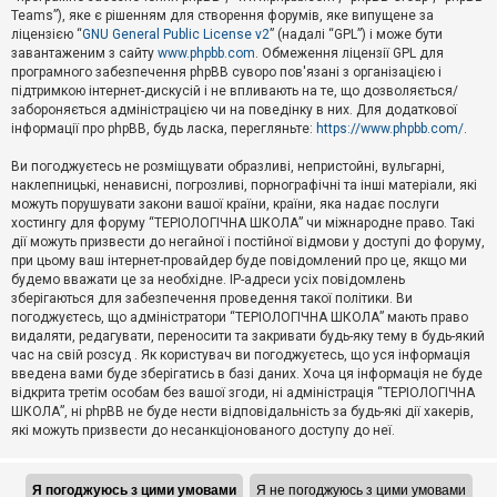
Teams”), яке є рішенням для створення форумів, яке випущене за
А
ліцензією “
GNU General Public License v2
” (надалі “GPL”) і може бути
к
завантаженим з сайту
www.phpbb.com
. Обмеження ліцензії GPL для
т
програмного забезпечення phpBB суворо пов'язані з організацією і
и
підтримкою інтернет-дискусій і не впливають на те, що дозволяється/
в
н
забороняється адміністрацією чи на поведінку в них. Для додаткової
і
інформації про phpBB, будь ласка, перегляньте:
https://www.phpbb.com/
.
т
е
Ви погоджуєтесь не розміщувати образливі, непристойні, вульгарні,
м
наклепницькі, ненависні, погрозливі, порнографічні та інші матеріали, які
и
можуть порушувати закони вашої країни, країни, яка надає послуги
хостингу для форуму “ТЕРІОЛОГІЧНА ШКОЛА” чи міжнародне право. Такі
дії можуть призвести до негайної і постійної відмови у доступі до форуму,
П
при цьому ваш інтернет-провайдер буде повідомлений про це, якщо ми
о
ш
будемо вважати це за необхідне. IP-адреси усіх повідомлень
у
зберігаються для забезпечення проведення такої політики. Ви
к
погоджуєтесь, що адміністратори “ТЕРІОЛОГІЧНА ШКОЛА” мають право
видаляти, редагувати, переносити та закривати будь-яку тему в будь-який
час на свій розсуд . Як користувач ви погоджуєтесь, що уся інформація
Д
введена вами буде зберігатись в базі даних. Хоча ця інформація не буде
о
відкрита третім особам без вашої згоди, ні адміністрація “ТЕРІОЛОГІЧНА
п
ШКОЛА”, ні phpBB не буде нести відповідальність за будь-які дії хакерів,
о
які можуть призвести до несанкціонованого доступу до неї.
м
о
г
а