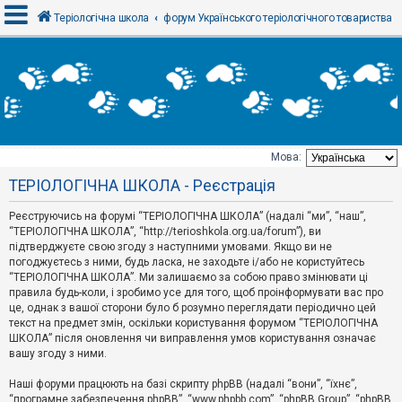
Теріологічна школа
форум Українського теріологічного товариства
В
х
і
д
Мова:
Т
ТЕРІОЛОГІЧНА ШКОЛА - Реєстрація
е
м
и
Реєструючись на форумі “ТЕРІОЛОГІЧНА ШКОЛА” (надалі “ми”, “наш”,
б
“ТЕРІОЛОГІЧНА ШКОЛА”, “http://terioshkola.org.ua/forum”), ви
е
підтверджуєте свою згоду з наступними умовами. Якщо ви не
з
погоджуєтесь з ними, будь ласка, не заходьте і/або не користуйтесь
в
і
“ТЕРІОЛОГІЧНА ШКОЛА”. Ми залишаємо за собою право змінювати ці
д
правила будь-коли, і зробимо усе для того, щоб проінформувати вас про
п
це, однак з вашої сторони було б розумно переглядати періодично цей
о
текст на предмет змін, оскільки користування форумом “ТЕРІОЛОГІЧНА
в
ШКОЛА” після оновлення чи виправлення умов користування означає
і
д
вашу згоду з ними.
е
й
Наші форуми працюють на базі скрипту phpBB (надалі “вони”, “їхнє”,
“програмне забезпечення phpBB”, “www.phpbb.com”, “phpBB Group”, “phpBB