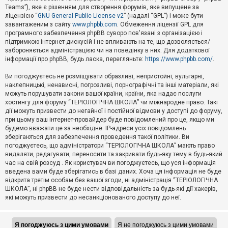
Teams”), яке є рішенням для створення форумів, яке випущене за
А
ліцензією “
GNU General Public License v2
” (надалі “GPL”) і може бути
к
завантаженим з сайту
www.phpbb.com
. Обмеження ліцензії GPL для
т
програмного забезпечення phpBB суворо пов'язані з організацією і
и
підтримкою інтернет-дискусій і не впливають на те, що дозволяється/
в
н
забороняється адміністрацією чи на поведінку в них. Для додаткової
і
інформації про phpBB, будь ласка, перегляньте:
https://www.phpbb.com/
.
т
е
Ви погоджуєтесь не розміщувати образливі, непристойні, вульгарні,
м
наклепницькі, ненависні, погрозливі, порнографічні та інші матеріали, які
и
можуть порушувати закони вашої країни, країни, яка надає послуги
хостингу для форуму “ТЕРІОЛОГІЧНА ШКОЛА” чи міжнародне право. Такі
дії можуть призвести до негайної і постійної відмови у доступі до форуму,
П
при цьому ваш інтернет-провайдер буде повідомлений про це, якщо ми
о
ш
будемо вважати це за необхідне. IP-адреси усіх повідомлень
у
зберігаються для забезпечення проведення такої політики. Ви
к
погоджуєтесь, що адміністратори “ТЕРІОЛОГІЧНА ШКОЛА” мають право
видаляти, редагувати, переносити та закривати будь-яку тему в будь-який
час на свій розсуд . Як користувач ви погоджуєтесь, що уся інформація
Д
введена вами буде зберігатись в базі даних. Хоча ця інформація не буде
о
відкрита третім особам без вашої згоди, ні адміністрація “ТЕРІОЛОГІЧНА
п
ШКОЛА”, ні phpBB не буде нести відповідальність за будь-які дії хакерів,
о
які можуть призвести до несанкціонованого доступу до неї.
м
о
г
а