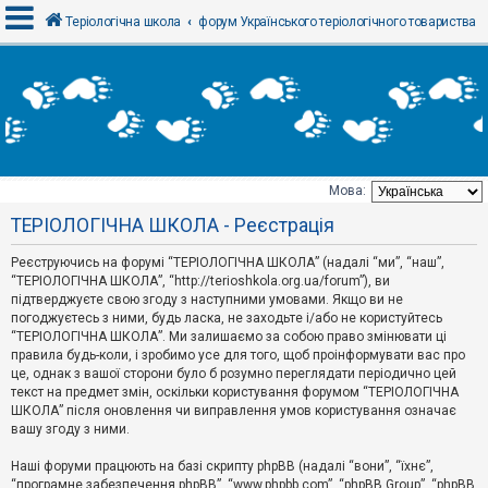
Теріологічна школа
форум Українського теріологічного товариства
В
х
і
д
Мова:
Т
ТЕРІОЛОГІЧНА ШКОЛА - Реєстрація
е
м
и
Реєструючись на форумі “ТЕРІОЛОГІЧНА ШКОЛА” (надалі “ми”, “наш”,
б
“ТЕРІОЛОГІЧНА ШКОЛА”, “http://terioshkola.org.ua/forum”), ви
е
підтверджуєте свою згоду з наступними умовами. Якщо ви не
з
погоджуєтесь з ними, будь ласка, не заходьте і/або не користуйтесь
в
і
“ТЕРІОЛОГІЧНА ШКОЛА”. Ми залишаємо за собою право змінювати ці
д
правила будь-коли, і зробимо усе для того, щоб проінформувати вас про
п
це, однак з вашої сторони було б розумно переглядати періодично цей
о
текст на предмет змін, оскільки користування форумом “ТЕРІОЛОГІЧНА
в
ШКОЛА” після оновлення чи виправлення умов користування означає
і
д
вашу згоду з ними.
е
й
Наші форуми працюють на базі скрипту phpBB (надалі “вони”, “їхнє”,
“програмне забезпечення phpBB”, “www.phpbb.com”, “phpBB Group”, “phpBB