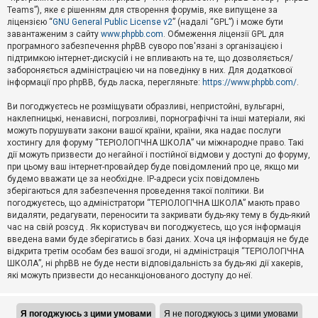
Teams”), яке є рішенням для створення форумів, яке випущене за
А
ліцензією “
GNU General Public License v2
” (надалі “GPL”) і може бути
к
завантаженим з сайту
www.phpbb.com
. Обмеження ліцензії GPL для
т
програмного забезпечення phpBB суворо пов'язані з організацією і
и
підтримкою інтернет-дискусій і не впливають на те, що дозволяється/
в
н
забороняється адміністрацією чи на поведінку в них. Для додаткової
і
інформації про phpBB, будь ласка, перегляньте:
https://www.phpbb.com/
.
т
е
Ви погоджуєтесь не розміщувати образливі, непристойні, вульгарні,
м
наклепницькі, ненависні, погрозливі, порнографічні та інші матеріали, які
и
можуть порушувати закони вашої країни, країни, яка надає послуги
хостингу для форуму “ТЕРІОЛОГІЧНА ШКОЛА” чи міжнародне право. Такі
дії можуть призвести до негайної і постійної відмови у доступі до форуму,
П
при цьому ваш інтернет-провайдер буде повідомлений про це, якщо ми
о
ш
будемо вважати це за необхідне. IP-адреси усіх повідомлень
у
зберігаються для забезпечення проведення такої політики. Ви
к
погоджуєтесь, що адміністратори “ТЕРІОЛОГІЧНА ШКОЛА” мають право
видаляти, редагувати, переносити та закривати будь-яку тему в будь-який
час на свій розсуд . Як користувач ви погоджуєтесь, що уся інформація
Д
введена вами буде зберігатись в базі даних. Хоча ця інформація не буде
о
відкрита третім особам без вашої згоди, ні адміністрація “ТЕРІОЛОГІЧНА
п
ШКОЛА”, ні phpBB не буде нести відповідальність за будь-які дії хакерів,
о
які можуть призвести до несанкціонованого доступу до неї.
м
о
г
а