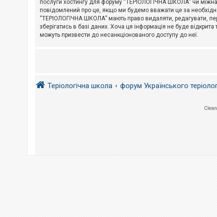
послуги хостингу для форуму “ТЕРІОЛОГІЧНА ШКОЛА” чи міжнарод
повідомлений про це, якщо ми будемо вважати це за необхідне
А
“ТЕРІОЛОГІЧНА ШКОЛА” мають право видаляти, редагувати, пере
к
зберігатись в базі даних. Хоча ця інформація не буде відкрита 
т
и
можуть призвести до несанкціонованого доступу до неї.
в
н
і
т
е
м
и
Теріологічна школа
форум Українського теріоло
П
Clean
о
ш
у
к
Д
о
п
о
м
о
г
а