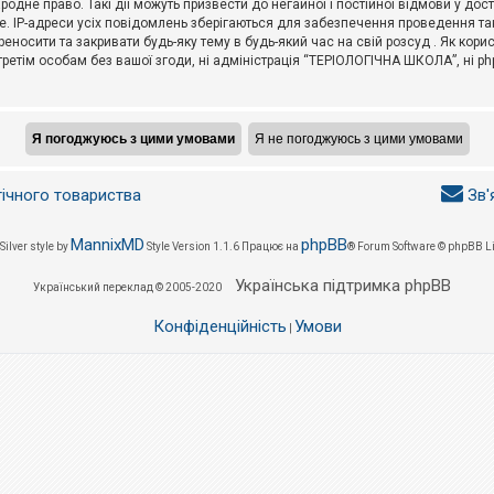
не право. Такі дії можуть призвести до негайної і постійної відмови у дос
. IP-адреси усіх повідомлень зберігаються для забезпечення проведення так
носити та закривати будь-яку тему в будь-який час на свій розсуд . Як кор
третім особам без вашої згоди, ні адміністрація “ТЕРІОЛОГІЧНА ШКОЛА”, ні phpB
гічного товариства
Зв'
MannixMD
phpBB
Silver style by
Style Version 1.1.6
Працює на
® Forum Software © phpBB L
Українська підтримка phpBB
Український переклад © 2005-2020
Конфіденційність
Умови
|