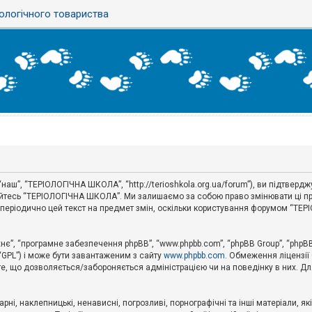
ологічного товариства
аш”, “ТЕРІОЛОГІЧНА ШКОЛА”, “http://terioshkola.org.ua/forum”), ви підтвер
туйтесь “ТЕРІОЛОГІЧНА ШКОЛА”. Ми залишаємо за собою право змінювати ці пр
ти періодично цей текст на предмет змін, оскільки користування форумом “Т
хнє”, “програмне забезпечення phpBB”, “www.phpbb.com”, “phpBB Group”, “phpB
 “GPL”) і може бути завантаженим з сайту
www.phpbb.com
. Обмеження ліцензії
 те, що дозволяється/забороняється адміністрацією чи на поведінку в них. Дл
ні, наклепницькі, ненависні, погрозливі, порнографічні та інші матеріали, як