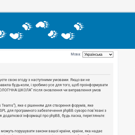
Мова:
джуєте свою згоду з наступними умовами. Якщо ви не
авила будь-коли, і зробимо усе для того, щоб проінформувати
ЕРІОЛОГІЧНА ШКОЛА” після оновлення чи виправлення умов
B Teams”), яке є рішенням для створення форумів, яке
 GPL для програмного забезпечення phpBB суворо пов'язані з
я додаткової інформації про phpBB, будь ласка, перегляньте:
і можуть порушувати закони вашої країни, країни, яка надає