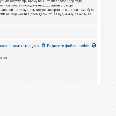
тупі до форуму, при цьому ваш інтернет-провайдер буде
ої політики. Ви погоджуєтесь, що адміністратори
истувач ви погоджуєтесь, що уся інформація введена вами буде
B не буде нести відповідальність за будь-які дії хакерів, які
язок з адміністрацією
Видалити файли cookie
imited