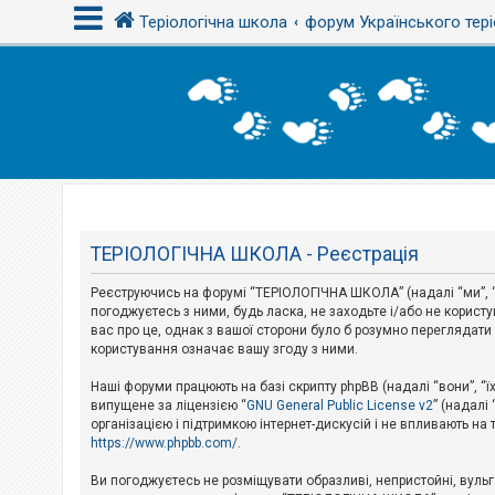
Теріологічна школа
форум Українського тері
В
х
і
д
Т
е
м
ТЕРІОЛОГІЧНА ШКОЛА - Реєстрація
и
б
Реєструючись на форумі “ТЕРІОЛОГІЧНА ШКОЛА” (надалі “ми”, “н
е
з
погоджуєтесь з ними, будь ласка, не заходьте і/або не корис
в
вас про це, однак з вашої сторони було б розумно перегляда
і
користування означає вашу згоду з ними.
д
п
Наші форуми працюють на базі скрипту phpBB (надалі “вони”, “ї
о
в
випущене за ліцензією “
GNU General Public License v2
” (надалі
і
організацією і підтримкою інтернет-дискусій і не впливають на
д
https://www.phpbb.com/
.
е
й
Ви погоджуєтесь не розміщувати образливі, непристойні, вульгар