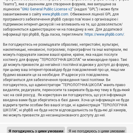
Teams”), яке є рішенням для створення форумів, яке випущене за
А
ліцензією “
GNU General Public License v2
” (надалі “GPL”) і може бути
к
завантаженим з сайту
www.phpbb.com
. Обмеження ліцензії GPL для
т
програмного забезпечення phpBB суворо пов'язані з організацією і
и
підтримкою інтернет-дискусій і не впливають на те, що дозволяється/
в
н
забороняється адміністрацією чи на поведінку в них. Для додаткової
і
інформації про phpBB, будь ласка, перегляньте:
https://www.phpbb.com/
.
т
е
Ви погоджуєтесь не розміщувати образливі, непристойні, вульгарні,
м
наклепницькі, ненависні, погрозливі, порнографічні та інші матеріали, які
и
можуть порушувати закони вашої країни, країни, яка надає послуги
хостингу для форуму “ТЕРІОЛОГІЧНА ШКОЛА” чи міжнародне право. Такі
дії можуть призвести до негайної і постійної відмови у доступі до форуму,
П
при цьому ваш інтернет-провайдер буде повідомлений про це, якщо ми
о
ш
будемо вважати це за необхідне. IP-адреси усіх повідомлень
у
зберігаються для забезпечення проведення такої політики. Ви
к
погоджуєтесь, що адміністратори “ТЕРІОЛОГІЧНА ШКОЛА” мають право
видаляти, редагувати, переносити та закривати будь-яку тему в будь-який
час на свій розсуд . Як користувач ви погоджуєтесь, що уся інформація
Д
введена вами буде зберігатись в базі даних. Хоча ця інформація не буде
о
відкрита третім особам без вашої згоди, ні адміністрація “ТЕРІОЛОГІЧНА
п
ШКОЛА”, ні phpBB не буде нести відповідальність за будь-які дії хакерів,
о
які можуть призвести до несанкціонованого доступу до неї.
м
о
г
а