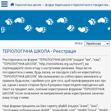
Теріологічна школа
форум Українського теріологічного товариства
В
х
і
д
Мова:
Т
ТЕРІОЛОГІЧНА ШКОЛА - Реєстрація
е
м
и
Реєструючись на форумі “ТЕРІОЛОГІЧНА ШКОЛА” (надалі “ми”, “наш”,
б
“ТЕРІОЛОГІЧНА ШКОЛА”, “http://terioshkola.org.ua/forum”), ви
е
підтверджуєте свою згоду з наступними умовами. Якщо ви не
з
погоджуєтесь з ними, будь ласка, не заходьте і/або не користуйтесь
в
і
“ТЕРІОЛОГІЧНА ШКОЛА”. Ми залишаємо за собою право змінювати ці
д
правила будь-коли, і зробимо усе для того, щоб проінформувати вас про
п
це, однак з вашої сторони було б розумно переглядати періодично цей
о
текст на предмет змін, оскільки користування форумом “ТЕРІОЛОГІЧНА
в
ШКОЛА” після оновлення чи виправлення умов користування означає
і
д
вашу згоду з ними.
е
й
Наші форуми працюють на базі скрипту phpBB (надалі “вони”, “їхнє”,
“програмне забезпечення phpBB”, “www.phpbb.com”, “phpBB Group”, “phpBB