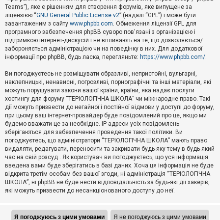
Teams”), яке є рішенням для створення форумів, яке випущене за
А
ліцензією “
GNU General Public License v2
” (надалі “GPL”) і може бути
к
завантаженим з сайту
www.phpbb.com
. Обмеження ліцензії GPL для
т
програмного забезпечення phpBB суворо пов'язані з організацією і
и
підтримкою інтернет-дискусій і не впливають на те, що дозволяється/
в
н
забороняється адміністрацією чи на поведінку в них. Для додаткової
і
інформації про phpBB, будь ласка, перегляньте:
https://www.phpbb.com/
.
т
е
Ви погоджуєтесь не розміщувати образливі, непристойні, вульгарні,
м
наклепницькі, ненависні, погрозливі, порнографічні та інші матеріали, які
и
можуть порушувати закони вашої країни, країни, яка надає послуги
хостингу для форуму “ТЕРІОЛОГІЧНА ШКОЛА” чи міжнародне право. Такі
дії можуть призвести до негайної і постійної відмови у доступі до форуму,
П
при цьому ваш інтернет-провайдер буде повідомлений про це, якщо ми
о
ш
будемо вважати це за необхідне. IP-адреси усіх повідомлень
у
зберігаються для забезпечення проведення такої політики. Ви
к
погоджуєтесь, що адміністратори “ТЕРІОЛОГІЧНА ШКОЛА” мають право
видаляти, редагувати, переносити та закривати будь-яку тему в будь-який
час на свій розсуд . Як користувач ви погоджуєтесь, що уся інформація
Д
введена вами буде зберігатись в базі даних. Хоча ця інформація не буде
о
відкрита третім особам без вашої згоди, ні адміністрація “ТЕРІОЛОГІЧНА
п
ШКОЛА”, ні phpBB не буде нести відповідальність за будь-які дії хакерів,
о
які можуть призвести до несанкціонованого доступу до неї.
м
о
г
а