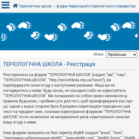
Теріологічна школа
форум Українського теріологічного товариства
В
х
і
д
Мова:
Т
ТЕРІОЛОГІЧНА ШКОЛА - Реєстрація
е
м
и
Реєструючись на форумі “ТЕРІОЛОГІЧНА ШКОЛА” (надалі “ми”, “наш”,
б
“ТЕРІОЛОГІЧНА ШКОЛА”, “http://terioshkola.org.ua/forum”), ви
е
підтверджуєте свою згоду з наступними умовами. Якщо ви не
з
погоджуєтесь з ними, будь ласка, не заходьте і/або не користуйтесь
в
і
“ТЕРІОЛОГІЧНА ШКОЛА”. Ми залишаємо за собою право змінювати ці
д
правила будь-коли, і зробимо усе для того, щоб проінформувати вас про
п
це, однак з вашої сторони було б розумно переглядати періодично цей
о
текст на предмет змін, оскільки користування форумом “ТЕРІОЛОГІЧНА
в
ШКОЛА” після оновлення чи виправлення умов користування означає
і
д
вашу згоду з ними.
е
й
Наші форуми працюють на базі скрипту phpBB (надалі “вони”, “їхнє”,
“програмне забезпечення phpBB”, “www.phpbb.com”, “phpBB Group”, “phpBB