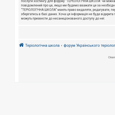
послуги хостингу для форуму “ТЕРІОЛОГІЧНА ШКОЛА” чи міжнарод
повідомлений про це, якщо ми будемо вважати це за необхідне
А
“ТЕРІОЛОГІЧНА ШКОЛА” мають право видаляти, редагувати, пере
к
зберігатись в базі даних. Хоча ця інформація не буде відкрита 
т
и
можуть призвести до несанкціонованого доступу до неї.
в
н
і
т
е
м
и
Теріологічна школа
форум Українського теріоло
П
Clean
о
ш
у
к
Д
о
п
о
м
о
г
а