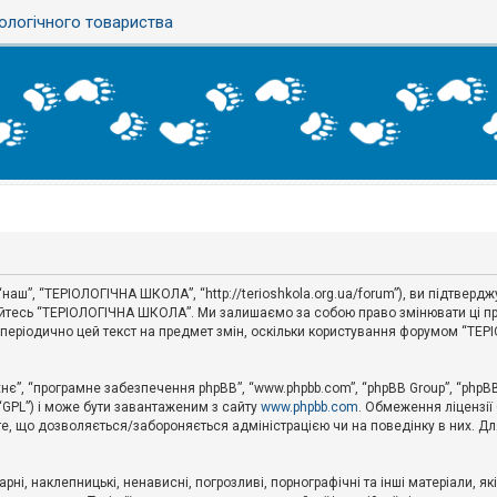
ологічного товариства
аш”, “ТЕРІОЛОГІЧНА ШКОЛА”, “http://terioshkola.org.ua/forum”), ви підтвер
туйтесь “ТЕРІОЛОГІЧНА ШКОЛА”. Ми залишаємо за собою право змінювати ці пр
ти періодично цей текст на предмет змін, оскільки користування форумом “Т
хнє”, “програмне забезпечення phpBB”, “www.phpbb.com”, “phpBB Group”, “phpB
 “GPL”) і може бути завантаженим з сайту
www.phpbb.com
. Обмеження ліцензії
 те, що дозволяється/забороняється адміністрацією чи на поведінку в них. Дл
ні, наклепницькі, ненависні, погрозливі, порнографічні та інші матеріали, як