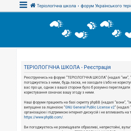
Теріологічна школа
форум Українського тері
В
х
і
д
Т
е
м
ТЕРІОЛОГІЧНА ШКОЛА - Реєстрація
и
б
Реєструючись на форумі “ТЕРІОЛОГІЧНА ШКОЛА” (надалі “ми”, “н
е
з
погоджуєтесь з ними, будь ласка, не заходьте і/або не корис
в
вас про це, однак з вашої сторони було б розумно перегляда
і
користування означає вашу згоду з ними.
д
п
Наші форуми працюють на базі скрипту phpBB (надалі “вони”, “ї
о
в
випущене за ліцензією “
GNU General Public License v2
” (надалі
і
організацією і підтримкою інтернет-дискусій і не впливають на
д
https://www.phpbb.com/
.
е
й
Ви погоджуєтесь не розміщувати образливі, непристойні, вульгар