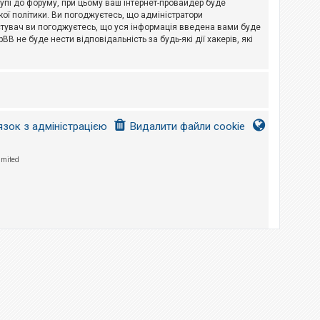
тупі до форуму, при цьому ваш інтернет-провайдер буде
ої політики. Ви погоджуєтесь, що адміністратори
истувач ви погоджуєтесь, що уся інформація введена вами буде
B не буде нести відповідальність за будь-які дії хакерів, які
язок з адміністрацією
Видалити файли cookie
imited