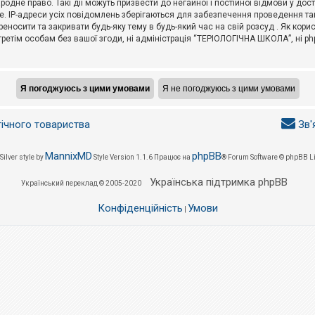
не право. Такі дії можуть призвести до негайної і постійної відмови у дос
. IP-адреси усіх повідомлень зберігаються для забезпечення проведення так
носити та закривати будь-яку тему в будь-який час на свій розсуд . Як кор
третім особам без вашої згоди, ні адміністрація “ТЕРІОЛОГІЧНА ШКОЛА”, ні phpB
гічного товариства
Зв'
MannixMD
phpBB
Silver style by
Style Version 1.1.6
Працює на
® Forum Software © phpBB L
Українська підтримка phpBB
Український переклад © 2005-2020
Конфіденційність
Умови
|