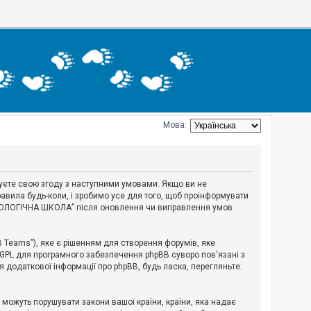
Мова:
джуєте свою згоду з наступними умовами. Якщо ви не
авила будь-коли, і зробимо усе для того, щоб проінформувати
ЕРІОЛОГІЧНА ШКОЛА” після оновлення чи виправлення умов
B Teams”), яке є рішенням для створення форумів, яке
 GPL для програмного забезпечення phpBB суворо пов'язані з
я додаткової інформації про phpBB, будь ласка, перегляньте:
і можуть порушувати закони вашої країни, країни, яка надає