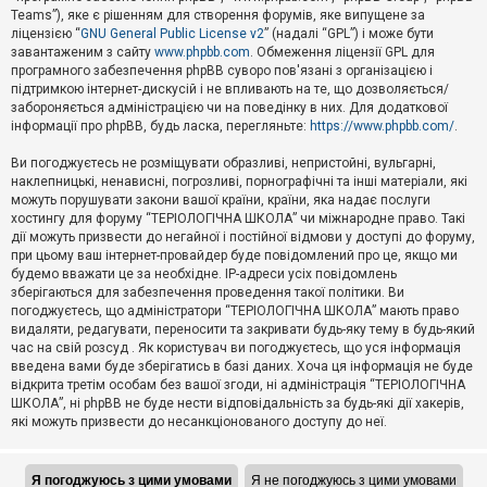
Teams”), яке є рішенням для створення форумів, яке випущене за
А
ліцензією “
GNU General Public License v2
” (надалі “GPL”) і може бути
к
завантаженим з сайту
www.phpbb.com
. Обмеження ліцензії GPL для
т
програмного забезпечення phpBB суворо пов'язані з організацією і
и
підтримкою інтернет-дискусій і не впливають на те, що дозволяється/
в
н
забороняється адміністрацією чи на поведінку в них. Для додаткової
і
інформації про phpBB, будь ласка, перегляньте:
https://www.phpbb.com/
.
т
е
Ви погоджуєтесь не розміщувати образливі, непристойні, вульгарні,
м
наклепницькі, ненависні, погрозливі, порнографічні та інші матеріали, які
и
можуть порушувати закони вашої країни, країни, яка надає послуги
хостингу для форуму “ТЕРІОЛОГІЧНА ШКОЛА” чи міжнародне право. Такі
дії можуть призвести до негайної і постійної відмови у доступі до форуму,
П
при цьому ваш інтернет-провайдер буде повідомлений про це, якщо ми
о
ш
будемо вважати це за необхідне. IP-адреси усіх повідомлень
у
зберігаються для забезпечення проведення такої політики. Ви
к
погоджуєтесь, що адміністратори “ТЕРІОЛОГІЧНА ШКОЛА” мають право
видаляти, редагувати, переносити та закривати будь-яку тему в будь-який
час на свій розсуд . Як користувач ви погоджуєтесь, що уся інформація
Д
введена вами буде зберігатись в базі даних. Хоча ця інформація не буде
о
відкрита третім особам без вашої згоди, ні адміністрація “ТЕРІОЛОГІЧНА
п
ШКОЛА”, ні phpBB не буде нести відповідальність за будь-які дії хакерів,
о
які можуть призвести до несанкціонованого доступу до неї.
м
о
г
а