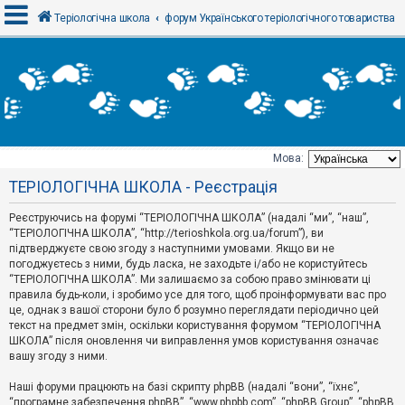
Теріологічна школа
форум Українського теріологічного товариства
В
х
і
д
Мова:
Т
ТЕРІОЛОГІЧНА ШКОЛА - Реєстрація
е
м
и
Реєструючись на форумі “ТЕРІОЛОГІЧНА ШКОЛА” (надалі “ми”, “наш”,
б
“ТЕРІОЛОГІЧНА ШКОЛА”, “http://terioshkola.org.ua/forum”), ви
е
підтверджуєте свою згоду з наступними умовами. Якщо ви не
з
погоджуєтесь з ними, будь ласка, не заходьте і/або не користуйтесь
в
і
“ТЕРІОЛОГІЧНА ШКОЛА”. Ми залишаємо за собою право змінювати ці
д
правила будь-коли, і зробимо усе для того, щоб проінформувати вас про
п
це, однак з вашої сторони було б розумно переглядати періодично цей
о
текст на предмет змін, оскільки користування форумом “ТЕРІОЛОГІЧНА
в
ШКОЛА” після оновлення чи виправлення умов користування означає
і
д
вашу згоду з ними.
е
й
Наші форуми працюють на базі скрипту phpBB (надалі “вони”, “їхнє”,
“програмне забезпечення phpBB”, “www.phpbb.com”, “phpBB Group”, “phpBB