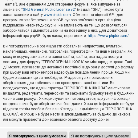
Teams”), яке є рішенням для створення форумів, яке випущене за
А
ліцензією “
GNU General Public License v2
” (надалі “GPL”) і може бути
к
завантаженим з сайту
www.phpbb.com
. Обмеження ліцензії GPL для
т
програмного забезпечення phpBB суворо пов'язані з організацією і
и
підтримкою інтернет-дискусій і не впливають на те, що дозволяється/
в
н
забороняється адміністрацією чи на поведінку в них. Для додаткової
і
інформації про phpBB, будь ласка, перегляньте:
https://www.phpbb.com/
.
т
е
Ви погоджуєтесь не розміщувати образливі, непристойні, вульгарні,
м
наклепницькі, ненависні, погрозливі, порнографічні та інші матеріали, які
и
можуть порушувати закони вашої країни, країни, яка надає послуги
хостингу для форуму “ТЕРІОЛОГІЧНА ШКОЛА” чи міжнародне право. Такі
дії можуть призвести до негайної і постійної відмови у доступі до форуму,
П
при цьому ваш інтернет-провайдер буде повідомлений про це, якщо ми
о
ш
будемо вважати це за необхідне. IP-адреси усіх повідомлень
у
зберігаються для забезпечення проведення такої політики. Ви
к
погоджуєтесь, що адміністратори “ТЕРІОЛОГІЧНА ШКОЛА” мають право
видаляти, редагувати, переносити та закривати будь-яку тему в будь-який
час на свій розсуд . Як користувач ви погоджуєтесь, що уся інформація
Д
введена вами буде зберігатись в базі даних. Хоча ця інформація не буде
о
відкрита третім особам без вашої згоди, ні адміністрація “ТЕРІОЛОГІЧНА
п
ШКОЛА”, ні phpBB не буде нести відповідальність за будь-які дії хакерів,
о
які можуть призвести до несанкціонованого доступу до неї.
м
о
г
а