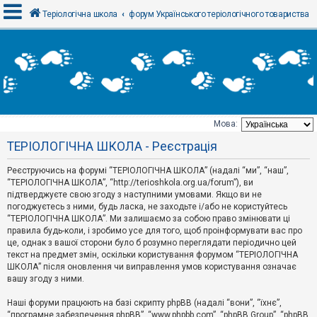
Теріологічна школа
форум Українського теріологічного товариства
В
х
і
д
Мова:
Т
ТЕРІОЛОГІЧНА ШКОЛА - Реєстрація
е
м
и
Реєструючись на форумі “ТЕРІОЛОГІЧНА ШКОЛА” (надалі “ми”, “наш”,
б
“ТЕРІОЛОГІЧНА ШКОЛА”, “http://terioshkola.org.ua/forum”), ви
е
підтверджуєте свою згоду з наступними умовами. Якщо ви не
з
погоджуєтесь з ними, будь ласка, не заходьте і/або не користуйтесь
в
і
“ТЕРІОЛОГІЧНА ШКОЛА”. Ми залишаємо за собою право змінювати ці
д
правила будь-коли, і зробимо усе для того, щоб проінформувати вас про
п
це, однак з вашої сторони було б розумно переглядати періодично цей
о
текст на предмет змін, оскільки користування форумом “ТЕРІОЛОГІЧНА
в
ШКОЛА” після оновлення чи виправлення умов користування означає
і
д
вашу згоду з ними.
е
й
Наші форуми працюють на базі скрипту phpBB (надалі “вони”, “їхнє”,
“програмне забезпечення phpBB”, “www.phpbb.com”, “phpBB Group”, “phpBB