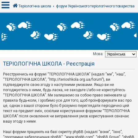
Теріологічна школа
форум Українського теріологічного товариства
В
х
і
д
Мова:
Т
ТЕРІОЛОГІЧНА ШКОЛА - Реєстрація
е
м
и
Реєструючись на форумі “ТЕРІОЛОГІЧНА ШКОЛА” (надалі “ми”, “наш”,
б
“ТЕРІОЛОГІЧНА ШКОЛА”, “http://terioshkola.org.ua/forum”), ви
е
підтверджуєте свою згоду з наступними умовами. Якщо ви не
з
погоджуєтесь з ними, будь ласка, не заходьте і/або не користуйтесь
в
і
“ТЕРІОЛОГІЧНА ШКОЛА”. Ми залишаємо за собою право змінювати ці
д
правила будь-коли, і зробимо усе для того, щоб проінформувати вас про
п
це, однак з вашої сторони було б розумно переглядати періодично цей
о
текст на предмет змін, оскільки користування форумом “ТЕРІОЛОГІЧНА
в
ШКОЛА” після оновлення чи виправлення умов користування означає
і
д
вашу згоду з ними.
е
й
Наші форуми працюють на базі скрипту phpBB (надалі “вони”, “їхнє”,
“програмне забезпечення phpBB”, “www.phpbb.com”, “phpBB Group”, “phpBB