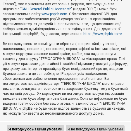
Teams”), яке є рішенням для створення форумів, яке випущене за
А
ліцензією “
GNU General Public License v2
” (надалі “GPL”) і може бути
к
завантаженим з сайту
www.phpbb.com
. Обмеження ліцензії GPL для
т
програмного забезпечення phpBB суворо пов'язані з організацією і
и
підтримкою інтернет-дискусій і не впливають на те, що дозволяється/
в
н
забороняється адміністрацією чи на поведінку в них. Для додаткової
і
інформації про phpBB, будь ласка, перегляньте:
https://www.phpbb.com/
.
т
е
Ви погоджуєтесь не розміщувати образливі, непристойні, вульгарні,
м
наклепницькі, ненависні, погрозливі, порнографічні та інші матеріали, які
и
можуть порушувати закони вашої країни, країни, яка надає послуги
хостингу для форуму “ТЕРІОЛОГІЧНА ШКОЛА” чи міжнародне право. Такі
дії можуть призвести до негайної і постійної відмови у доступі до форуму,
П
при цьому ваш інтернет-провайдер буде повідомлений про це, якщо ми
о
ш
будемо вважати це за необхідне. IP-адреси усіх повідомлень
у
зберігаються для забезпечення проведення такої політики. Ви
к
погоджуєтесь, що адміністратори “ТЕРІОЛОГІЧНА ШКОЛА” мають право
видаляти, редагувати, переносити та закривати будь-яку тему в будь-який
час на свій розсуд . Як користувач ви погоджуєтесь, що уся інформація
Д
введена вами буде зберігатись в базі даних. Хоча ця інформація не буде
о
відкрита третім особам без вашої згоди, ні адміністрація “ТЕРІОЛОГІЧНА
п
ШКОЛА”, ні phpBB не буде нести відповідальність за будь-які дії хакерів,
о
які можуть призвести до несанкціонованого доступу до неї.
м
о
г
а