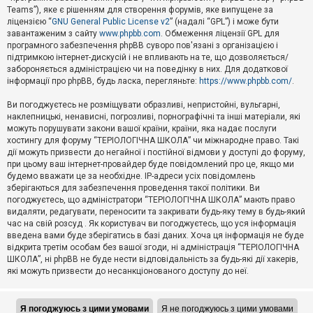
Teams”), яке є рішенням для створення форумів, яке випущене за
А
ліцензією “
GNU General Public License v2
” (надалі “GPL”) і може бути
к
завантаженим з сайту
www.phpbb.com
. Обмеження ліцензії GPL для
т
програмного забезпечення phpBB суворо пов'язані з організацією і
и
підтримкою інтернет-дискусій і не впливають на те, що дозволяється/
в
н
забороняється адміністрацією чи на поведінку в них. Для додаткової
і
інформації про phpBB, будь ласка, перегляньте:
https://www.phpbb.com/
.
т
е
Ви погоджуєтесь не розміщувати образливі, непристойні, вульгарні,
м
наклепницькі, ненависні, погрозливі, порнографічні та інші матеріали, які
и
можуть порушувати закони вашої країни, країни, яка надає послуги
хостингу для форуму “ТЕРІОЛОГІЧНА ШКОЛА” чи міжнародне право. Такі
дії можуть призвести до негайної і постійної відмови у доступі до форуму,
П
при цьому ваш інтернет-провайдер буде повідомлений про це, якщо ми
о
ш
будемо вважати це за необхідне. IP-адреси усіх повідомлень
у
зберігаються для забезпечення проведення такої політики. Ви
к
погоджуєтесь, що адміністратори “ТЕРІОЛОГІЧНА ШКОЛА” мають право
видаляти, редагувати, переносити та закривати будь-яку тему в будь-який
час на свій розсуд . Як користувач ви погоджуєтесь, що уся інформація
Д
введена вами буде зберігатись в базі даних. Хоча ця інформація не буде
о
відкрита третім особам без вашої згоди, ні адміністрація “ТЕРІОЛОГІЧНА
п
ШКОЛА”, ні phpBB не буде нести відповідальність за будь-які дії хакерів,
о
які можуть призвести до несанкціонованого доступу до неї.
м
о
г
а