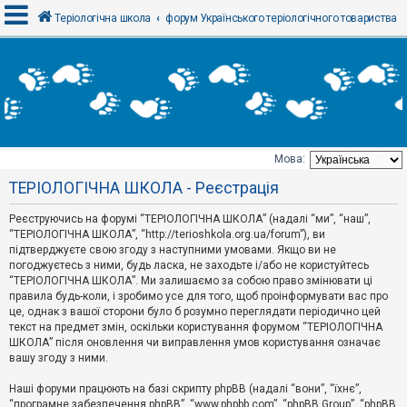
Теріологічна школа
форум Українського теріологічного товариства
В
х
і
д
Мова:
Т
ТЕРІОЛОГІЧНА ШКОЛА - Реєстрація
е
м
и
Реєструючись на форумі “ТЕРІОЛОГІЧНА ШКОЛА” (надалі “ми”, “наш”,
б
“ТЕРІОЛОГІЧНА ШКОЛА”, “http://terioshkola.org.ua/forum”), ви
е
підтверджуєте свою згоду з наступними умовами. Якщо ви не
з
погоджуєтесь з ними, будь ласка, не заходьте і/або не користуйтесь
в
і
“ТЕРІОЛОГІЧНА ШКОЛА”. Ми залишаємо за собою право змінювати ці
д
правила будь-коли, і зробимо усе для того, щоб проінформувати вас про
п
це, однак з вашої сторони було б розумно переглядати періодично цей
о
текст на предмет змін, оскільки користування форумом “ТЕРІОЛОГІЧНА
в
ШКОЛА” після оновлення чи виправлення умов користування означає
і
д
вашу згоду з ними.
е
й
Наші форуми працюють на базі скрипту phpBB (надалі “вони”, “їхнє”,
“програмне забезпечення phpBB”, “www.phpbb.com”, “phpBB Group”, “phpBB