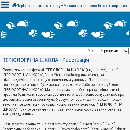
Теріологічна школа
форум Українського теріологічного товариства
В
х
і
д
Мова:
Т
ТЕРІОЛОГІЧНА ШКОЛА - Реєстрація
е
м
и
Реєструючись на форумі “ТЕРІОЛОГІЧНА ШКОЛА” (надалі “ми”, “наш”,
б
“ТЕРІОЛОГІЧНА ШКОЛА”, “http://terioshkola.org.ua/forum”), ви
е
підтверджуєте свою згоду з наступними умовами. Якщо ви не
з
погоджуєтесь з ними, будь ласка, не заходьте і/або не користуйтесь
в
і
“ТЕРІОЛОГІЧНА ШКОЛА”. Ми залишаємо за собою право змінювати ці
д
правила будь-коли, і зробимо усе для того, щоб проінформувати вас про
п
це, однак з вашої сторони було б розумно переглядати періодично цей
о
текст на предмет змін, оскільки користування форумом “ТЕРІОЛОГІЧНА
в
ШКОЛА” після оновлення чи виправлення умов користування означає
і
д
вашу згоду з ними.
е
й
Наші форуми працюють на базі скрипту phpBB (надалі “вони”, “їхнє”,
“програмне забезпечення phpBB”, “www.phpbb.com”, “phpBB Group”, “phpBB