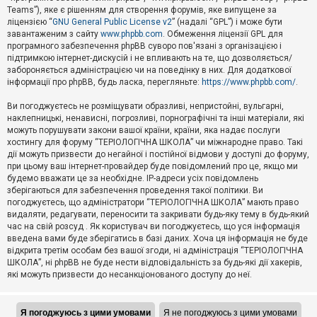
Teams”), яке є рішенням для створення форумів, яке випущене за
А
ліцензією “
GNU General Public License v2
” (надалі “GPL”) і може бути
к
завантаженим з сайту
www.phpbb.com
. Обмеження ліцензії GPL для
т
програмного забезпечення phpBB суворо пов'язані з організацією і
и
підтримкою інтернет-дискусій і не впливають на те, що дозволяється/
в
н
забороняється адміністрацією чи на поведінку в них. Для додаткової
і
інформації про phpBB, будь ласка, перегляньте:
https://www.phpbb.com/
.
т
е
Ви погоджуєтесь не розміщувати образливі, непристойні, вульгарні,
м
наклепницькі, ненависні, погрозливі, порнографічні та інші матеріали, які
и
можуть порушувати закони вашої країни, країни, яка надає послуги
хостингу для форуму “ТЕРІОЛОГІЧНА ШКОЛА” чи міжнародне право. Такі
дії можуть призвести до негайної і постійної відмови у доступі до форуму,
П
при цьому ваш інтернет-провайдер буде повідомлений про це, якщо ми
о
ш
будемо вважати це за необхідне. IP-адреси усіх повідомлень
у
зберігаються для забезпечення проведення такої політики. Ви
к
погоджуєтесь, що адміністратори “ТЕРІОЛОГІЧНА ШКОЛА” мають право
видаляти, редагувати, переносити та закривати будь-яку тему в будь-який
час на свій розсуд . Як користувач ви погоджуєтесь, що уся інформація
Д
введена вами буде зберігатись в базі даних. Хоча ця інформація не буде
о
відкрита третім особам без вашої згоди, ні адміністрація “ТЕРІОЛОГІЧНА
п
ШКОЛА”, ні phpBB не буде нести відповідальність за будь-які дії хакерів,
о
які можуть призвести до несанкціонованого доступу до неї.
м
о
г
а