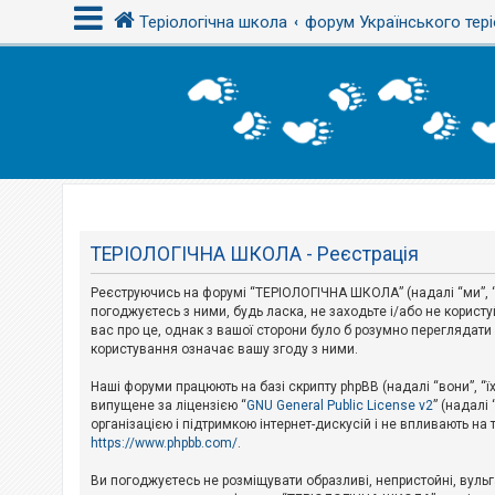
Теріологічна школа
форум Українського тері
В
х
і
д
Т
е
м
ТЕРІОЛОГІЧНА ШКОЛА - Реєстрація
и
б
Реєструючись на форумі “ТЕРІОЛОГІЧНА ШКОЛА” (надалі “ми”, “н
е
з
погоджуєтесь з ними, будь ласка, не заходьте і/або не корис
в
вас про це, однак з вашої сторони було б розумно перегляда
і
користування означає вашу згоду з ними.
д
п
Наші форуми працюють на базі скрипту phpBB (надалі “вони”, “ї
о
в
випущене за ліцензією “
GNU General Public License v2
” (надалі
і
організацією і підтримкою інтернет-дискусій і не впливають на
д
https://www.phpbb.com/
.
е
й
Ви погоджуєтесь не розміщувати образливі, непристойні, вульгар