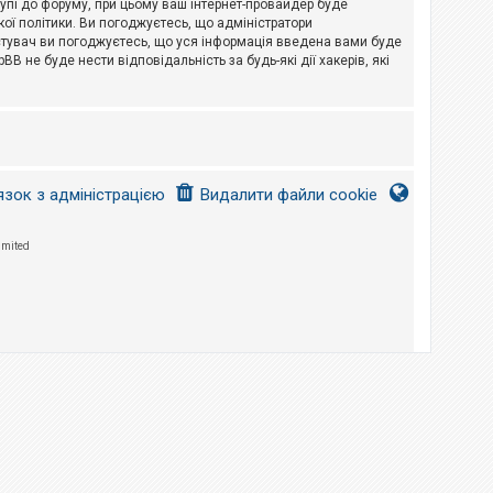
тупі до форуму, при цьому ваш інтернет-провайдер буде
ої політики. Ви погоджуєтесь, що адміністратори
истувач ви погоджуєтесь, що уся інформація введена вами буде
B не буде нести відповідальність за будь-які дії хакерів, які
язок з адміністрацією
Видалити файли cookie
imited