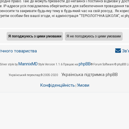
не право. Такі дії можуть призвести до негайної і постійної відмови у дос
. IP-адреси усіх повідомлень зберігаються для забезпечення проведення так
носити та закривати будь-яку тему в будь-який час на свій розсуд . Як кор
третім особам без вашої згоди, ні адміністрація “ТЕРІОЛОГІЧНА ШКОЛА”, ні phpB
гічного товариства
Зв'
MannixMD
phpBB
Silver style by
Style Version 1.1.6
Працює на
® Forum Software © phpBB L
Українська підтримка phpBB
Український переклад © 2005-2020
Конфіденційність
Умови
|