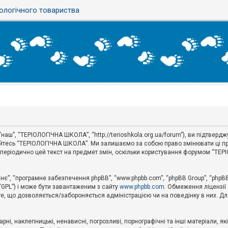
ологічного товариства
аш”, “ТЕРІОЛОГІЧНА ШКОЛА”, “http://terioshkola.org.ua/forum”), ви підтвер
туйтесь “ТЕРІОЛОГІЧНА ШКОЛА”. Ми залишаємо за собою право змінювати ці пр
ти періодично цей текст на предмет змін, оскільки користування форумом “Т
хнє”, “програмне забезпечення phpBB”, “www.phpbb.com”, “phpBB Group”, “phpB
 “GPL”) і може бути завантаженим з сайту
www.phpbb.com
. Обмеження ліцензії
 те, що дозволяється/забороняється адміністрацією чи на поведінку в них. Дл
ні, наклепницькі, ненависні, погрозливі, порнографічні та інші матеріали, як