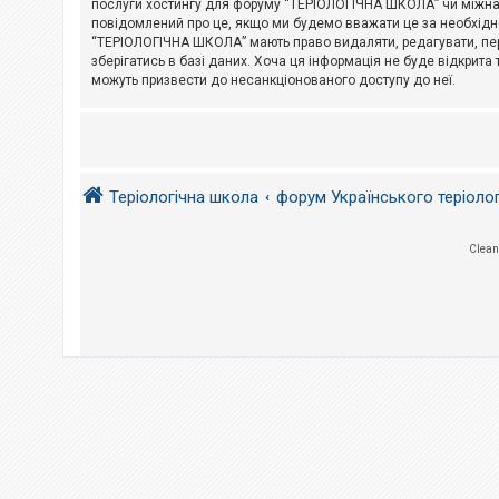
послуги хостингу для форуму “ТЕРІОЛОГІЧНА ШКОЛА” чи міжнарод
повідомлений про це, якщо ми будемо вважати це за необхідне
А
“ТЕРІОЛОГІЧНА ШКОЛА” мають право видаляти, редагувати, пере
к
зберігатись в базі даних. Хоча ця інформація не буде відкрита 
т
и
можуть призвести до несанкціонованого доступу до неї.
в
н
і
т
е
м
и
Теріологічна школа
форум Українського теріоло
П
Clean
о
ш
у
к
Д
о
п
о
м
о
г
а