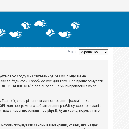
Мова:
джуєте свою згоду з наступними умовами. Якщо ви не
авила будь-коли, і зробимо усе для того, щоб проінформувати
ЕРІОЛОГІЧНА ШКОЛА” після оновлення чи виправлення умов
B Teams”), яке є рішенням для створення форумів, яке
 GPL для програмного забезпечення phpBB суворо пов'язані з
я додаткової інформації про phpBB, будь ласка, перегляньте:
і можуть порушувати закони вашої країни, країни, яка надає