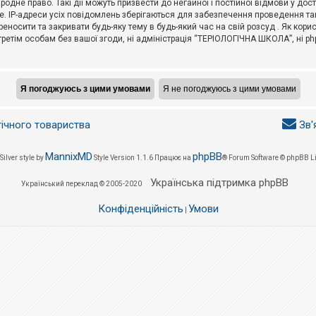
не право. Такі дії можуть призвести до негайної і постійної відмови у дос
. IP-адреси усіх повідомлень зберігаються для забезпечення проведення так
носити та закривати будь-яку тему в будь-який час на свій розсуд . Як кор
третім особам без вашої згоди, ні адміністрація “ТЕРІОЛОГІЧНА ШКОЛА”, ні phpB
гічного товариства
Зв'
MannixMD
phpBB
Silver style by
Style Version 1.1.6
Працює на
® Forum Software © phpBB L
Українська підтримка phpBB
Український переклад © 2005-2020
Конфіденційність
Умови
|