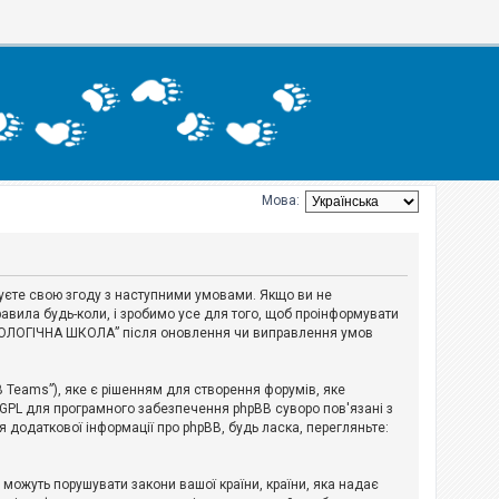
Мова:
джуєте свою згоду з наступними умовами. Якщо ви не
авила будь-коли, і зробимо усе для того, щоб проінформувати
ЕРІОЛОГІЧНА ШКОЛА” після оновлення чи виправлення умов
B Teams”), яке є рішенням для створення форумів, яке
 GPL для програмного забезпечення phpBB суворо пов'язані з
я додаткової інформації про phpBB, будь ласка, перегляньте:
і можуть порушувати закони вашої країни, країни, яка надає