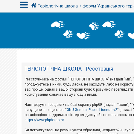
Теріологічна школа
форум Українського тері
В
х
і
д
Т
е
м
ТЕРІОЛОГІЧНА ШКОЛА - Реєстрація
и
б
Реєструючись на форумі “ТЕРІОЛОГІЧНА ШКОЛА” (надалі “ми”, “н
е
з
погоджуєтесь з ними, будь ласка, не заходьте і/або не корис
в
вас про це, однак з вашої сторони було б розумно перегляда
і
користування означає вашу згоду з ними.
д
п
Наші форуми працюють на базі скрипту phpBB (надалі “вони”, “ї
о
в
випущене за ліцензією “
GNU General Public License v2
” (надалі
і
організацією і підтримкою інтернет-дискусій і не впливають на
д
https://www.phpbb.com/
.
е
й
Ви погоджуєтесь не розміщувати образливі, непристойні, вульгар