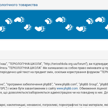
ологічного товариства
аш”, “ТЕРІОЛОГІЧНА ШКОЛА”, “http://terioshkola.org.ua/forum”), ви підтвер
туйтесь “ТЕРІОЛОГІЧНА ШКОЛА”. Ми залишаємо за собою право змінювати ці пр
ти періодично цей текст на предмет змін, оскільки користування форумом “Т
хнє”, “програмне забезпечення phpBB”, “www.phpbb.com”, “phpBB Group”, “phpB
 “GPL”) і може бути завантаженим з сайту
www.phpbb.com
. Обмеження ліцензії
 те, що дозволяється/забороняється адміністрацією чи на поведінку в них. Дл
ні, наклепницькі, ненависні, погрозливі, порнографічні та інші матеріали, як