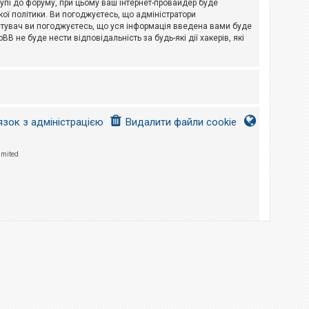
тупі до форуму, при цьому ваш інтернет-провайдер буде
ої політики. Ви погоджуєтесь, що адміністратори
истувач ви погоджуєтесь, що уся інформація введена вами буде
B не буде нести відповідальність за будь-які дії хакерів, які
язок з адміністрацією
Видалити файли cookie
imited