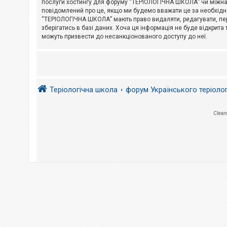
послуги хостингу для форуму “ТЕРІОЛОГІЧНА ШКОЛА” чи міжнарод
повідомлений про це, якщо ми будемо вважати це за необхідне
А
“ТЕРІОЛОГІЧНА ШКОЛА” мають право видаляти, редагувати, пере
к
зберігатись в базі даних. Хоча ця інформація не буде відкрита 
т
и
можуть призвести до несанкціонованого доступу до неї.
в
н
і
т
е
м
и
Теріологічна школа
форум Українського теріоло
П
Clean
о
ш
у
к
Д
о
п
о
м
о
г
а