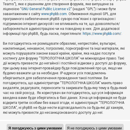
Teams”), яке є рішенням для створення форумів, яке випущене за
А
ліцензією “
GNU General Public License v2
” (надалі “GPL”) і може бути
к
завантаженим з сайту
www.phpbb.com
. Обмеження ліцензії GPL для
т
програмного забезпечення phpBB суворо пов'язані з організацією і
и
підтримкою інтернет-дискусій і не впливають на те, що дозволяється/
в
н
забороняється адміністрацією чи на поведінку в них. Для додаткової
і
інформації про phpBB, будь ласка, перегляньте:
https://www.phpbb.com/
.
т
е
Ви погоджуєтесь не розміщувати образливі, непристойні, вульгарні,
м
наклепницькі, ненависні, погрозливі, порнографічні та інші матеріали, які
и
можуть порушувати закони вашої країни, країни, яка надає послуги
хостингу для форуму “ТЕРІОЛОГІЧНА ШКОЛА” чи міжнародне право. Такі
дії можуть призвести до негайної і постійної відмови у доступі до форуму,
П
при цьому ваш інтернет-провайдер буде повідомлений про це, якщо ми
о
ш
будемо вважати це за необхідне. IP-адреси усіх повідомлень
у
зберігаються для забезпечення проведення такої політики. Ви
к
погоджуєтесь, що адміністратори “ТЕРІОЛОГІЧНА ШКОЛА” мають право
видаляти, редагувати, переносити та закривати будь-яку тему в будь-який
час на свій розсуд . Як користувач ви погоджуєтесь, що уся інформація
Д
введена вами буде зберігатись в базі даних. Хоча ця інформація не буде
о
відкрита третім особам без вашої згоди, ні адміністрація “ТЕРІОЛОГІЧНА
п
ШКОЛА”, ні phpBB не буде нести відповідальність за будь-які дії хакерів,
о
які можуть призвести до несанкціонованого доступу до неї.
м
о
г
а