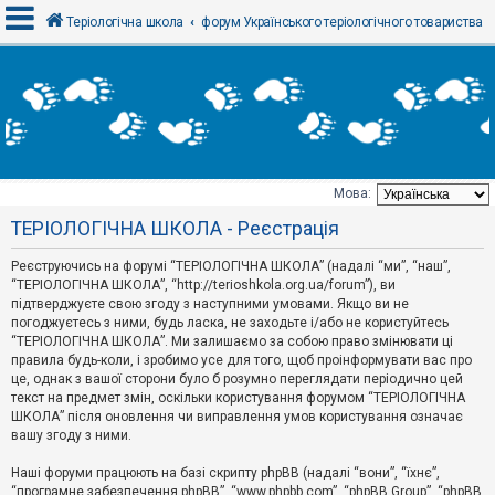
Теріологічна школа
форум Українського теріологічного товариства
В
х
і
д
Мова:
Т
ТЕРІОЛОГІЧНА ШКОЛА - Реєстрація
е
м
и
Реєструючись на форумі “ТЕРІОЛОГІЧНА ШКОЛА” (надалі “ми”, “наш”,
б
“ТЕРІОЛОГІЧНА ШКОЛА”, “http://terioshkola.org.ua/forum”), ви
е
підтверджуєте свою згоду з наступними умовами. Якщо ви не
з
погоджуєтесь з ними, будь ласка, не заходьте і/або не користуйтесь
в
і
“ТЕРІОЛОГІЧНА ШКОЛА”. Ми залишаємо за собою право змінювати ці
д
правила будь-коли, і зробимо усе для того, щоб проінформувати вас про
п
це, однак з вашої сторони було б розумно переглядати періодично цей
о
текст на предмет змін, оскільки користування форумом “ТЕРІОЛОГІЧНА
в
ШКОЛА” після оновлення чи виправлення умов користування означає
і
д
вашу згоду з ними.
е
й
Наші форуми працюють на базі скрипту phpBB (надалі “вони”, “їхнє”,
“програмне забезпечення phpBB”, “www.phpbb.com”, “phpBB Group”, “phpBB