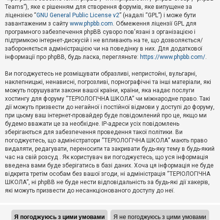
Teams”), яке є рішенням для створення форумів, яке випущене за
А
ліцензією “
GNU General Public License v2
” (надалі “GPL”) і може бути
к
завантаженим з сайту
www.phpbb.com
. Обмеження ліцензії GPL для
т
програмного забезпечення phpBB суворо пов'язані з організацією і
и
підтримкою інтернет-дискусій і не впливають на те, що дозволяється/
в
н
забороняється адміністрацією чи на поведінку в них. Для додаткової
і
інформації про phpBB, будь ласка, перегляньте:
https://www.phpbb.com/
.
т
е
Ви погоджуєтесь не розміщувати образливі, непристойні, вульгарні,
м
наклепницькі, ненависні, погрозливі, порнографічні та інші матеріали, які
и
можуть порушувати закони вашої країни, країни, яка надає послуги
хостингу для форуму “ТЕРІОЛОГІЧНА ШКОЛА” чи міжнародне право. Такі
дії можуть призвести до негайної і постійної відмови у доступі до форуму,
П
при цьому ваш інтернет-провайдер буде повідомлений про це, якщо ми
о
ш
будемо вважати це за необхідне. IP-адреси усіх повідомлень
у
зберігаються для забезпечення проведення такої політики. Ви
к
погоджуєтесь, що адміністратори “ТЕРІОЛОГІЧНА ШКОЛА” мають право
видаляти, редагувати, переносити та закривати будь-яку тему в будь-який
час на свій розсуд . Як користувач ви погоджуєтесь, що уся інформація
Д
введена вами буде зберігатись в базі даних. Хоча ця інформація не буде
о
відкрита третім особам без вашої згоди, ні адміністрація “ТЕРІОЛОГІЧНА
п
ШКОЛА”, ні phpBB не буде нести відповідальність за будь-які дії хакерів,
о
які можуть призвести до несанкціонованого доступу до неї.
м
о
г
а