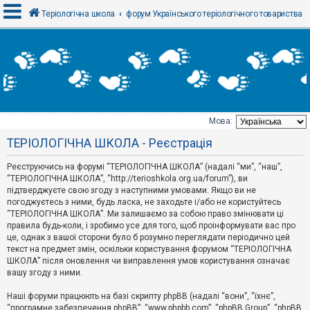
Теріологічна школа
форум Українського теріологічного товариства
В
х
і
д
Мова:
Т
ТЕРІОЛОГІЧНА ШКОЛА - Реєстрація
е
м
и
Реєструючись на форумі “ТЕРІОЛОГІЧНА ШКОЛА” (надалі “ми”, “наш”,
б
“ТЕРІОЛОГІЧНА ШКОЛА”, “http://terioshkola.org.ua/forum”), ви
е
підтверджуєте свою згоду з наступними умовами. Якщо ви не
з
погоджуєтесь з ними, будь ласка, не заходьте і/або не користуйтесь
в
і
“ТЕРІОЛОГІЧНА ШКОЛА”. Ми залишаємо за собою право змінювати ці
д
правила будь-коли, і зробимо усе для того, щоб проінформувати вас про
п
це, однак з вашої сторони було б розумно переглядати періодично цей
о
текст на предмет змін, оскільки користування форумом “ТЕРІОЛОГІЧНА
в
ШКОЛА” після оновлення чи виправлення умов користування означає
і
д
вашу згоду з ними.
е
й
Наші форуми працюють на базі скрипту phpBB (надалі “вони”, “їхнє”,
“програмне забезпечення phpBB”, “www.phpbb.com”, “phpBB Group”, “phpBB