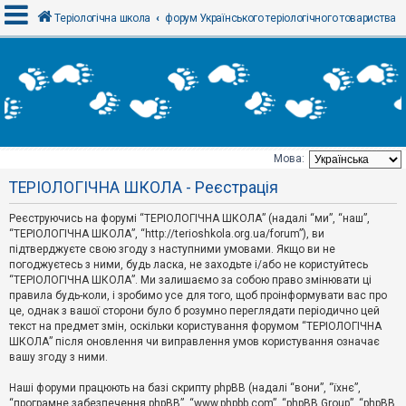
Теріологічна школа
форум Українського теріологічного товариства
В
х
і
д
Мова:
Т
ТЕРІОЛОГІЧНА ШКОЛА - Реєстрація
е
м
и
Реєструючись на форумі “ТЕРІОЛОГІЧНА ШКОЛА” (надалі “ми”, “наш”,
б
“ТЕРІОЛОГІЧНА ШКОЛА”, “http://terioshkola.org.ua/forum”), ви
е
підтверджуєте свою згоду з наступними умовами. Якщо ви не
з
погоджуєтесь з ними, будь ласка, не заходьте і/або не користуйтесь
в
і
“ТЕРІОЛОГІЧНА ШКОЛА”. Ми залишаємо за собою право змінювати ці
д
правила будь-коли, і зробимо усе для того, щоб проінформувати вас про
п
це, однак з вашої сторони було б розумно переглядати періодично цей
о
текст на предмет змін, оскільки користування форумом “ТЕРІОЛОГІЧНА
в
ШКОЛА” після оновлення чи виправлення умов користування означає
і
д
вашу згоду з ними.
е
й
Наші форуми працюють на базі скрипту phpBB (надалі “вони”, “їхнє”,
“програмне забезпечення phpBB”, “www.phpbb.com”, “phpBB Group”, “phpBB