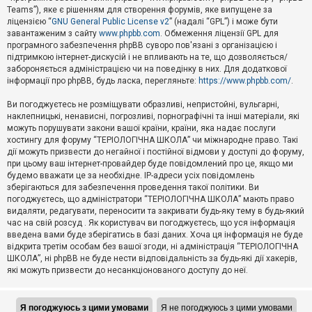
Teams”), яке є рішенням для створення форумів, яке випущене за
А
ліцензією “
GNU General Public License v2
” (надалі “GPL”) і може бути
к
завантаженим з сайту
www.phpbb.com
. Обмеження ліцензії GPL для
т
програмного забезпечення phpBB суворо пов'язані з організацією і
и
підтримкою інтернет-дискусій і не впливають на те, що дозволяється/
в
н
забороняється адміністрацією чи на поведінку в них. Для додаткової
і
інформації про phpBB, будь ласка, перегляньте:
https://www.phpbb.com/
.
т
е
Ви погоджуєтесь не розміщувати образливі, непристойні, вульгарні,
м
наклепницькі, ненависні, погрозливі, порнографічні та інші матеріали, які
и
можуть порушувати закони вашої країни, країни, яка надає послуги
хостингу для форуму “ТЕРІОЛОГІЧНА ШКОЛА” чи міжнародне право. Такі
дії можуть призвести до негайної і постійної відмови у доступі до форуму,
П
при цьому ваш інтернет-провайдер буде повідомлений про це, якщо ми
о
ш
будемо вважати це за необхідне. IP-адреси усіх повідомлень
у
зберігаються для забезпечення проведення такої політики. Ви
к
погоджуєтесь, що адміністратори “ТЕРІОЛОГІЧНА ШКОЛА” мають право
видаляти, редагувати, переносити та закривати будь-яку тему в будь-який
час на свій розсуд . Як користувач ви погоджуєтесь, що уся інформація
Д
введена вами буде зберігатись в базі даних. Хоча ця інформація не буде
о
відкрита третім особам без вашої згоди, ні адміністрація “ТЕРІОЛОГІЧНА
п
ШКОЛА”, ні phpBB не буде нести відповідальність за будь-які дії хакерів,
о
які можуть призвести до несанкціонованого доступу до неї.
м
о
г
а