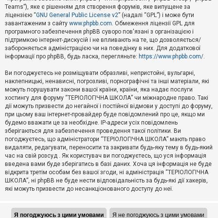
Teams”), яке є рішенням для створення форумів, яке випущене за
А
ліцензією “
GNU General Public License v2
” (надалі “GPL”) і може бути
к
завантаженим з сайту
www.phpbb.com
. Обмеження ліцензії GPL для
т
програмного забезпечення phpBB суворо пов'язані з організацією і
и
підтримкою інтернет-дискусій і не впливають на те, що дозволяється/
в
н
забороняється адміністрацією чи на поведінку в них. Для додаткової
і
інформації про phpBB, будь ласка, перегляньте:
https://www.phpbb.com/
.
т
е
Ви погоджуєтесь не розміщувати образливі, непристойні, вульгарні,
м
наклепницькі, ненависні, погрозливі, порнографічні та інші матеріали, які
и
можуть порушувати закони вашої країни, країни, яка надає послуги
хостингу для форуму “ТЕРІОЛОГІЧНА ШКОЛА” чи міжнародне право. Такі
дії можуть призвести до негайної і постійної відмови у доступі до форуму,
П
при цьому ваш інтернет-провайдер буде повідомлений про це, якщо ми
о
ш
будемо вважати це за необхідне. IP-адреси усіх повідомлень
у
зберігаються для забезпечення проведення такої політики. Ви
к
погоджуєтесь, що адміністратори “ТЕРІОЛОГІЧНА ШКОЛА” мають право
видаляти, редагувати, переносити та закривати будь-яку тему в будь-який
час на свій розсуд . Як користувач ви погоджуєтесь, що уся інформація
Д
введена вами буде зберігатись в базі даних. Хоча ця інформація не буде
о
відкрита третім особам без вашої згоди, ні адміністрація “ТЕРІОЛОГІЧНА
п
ШКОЛА”, ні phpBB не буде нести відповідальність за будь-які дії хакерів,
о
які можуть призвести до несанкціонованого доступу до неї.
м
о
г
а