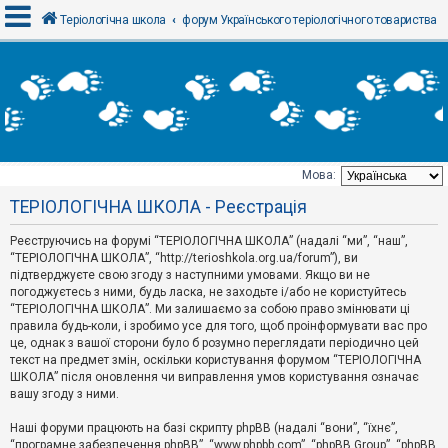
Теріологічна школа
форум Українського теріологічного товариства
В
х
і
д
Мова:
Т
ТЕРІОЛОГІЧНА ШКОЛА - Реєстрація
е
м
и
Реєструючись на форумі “ТЕРІОЛОГІЧНА ШКОЛА” (надалі “ми”, “наш”,
б
“ТЕРІОЛОГІЧНА ШКОЛА”, “http://terioshkola.org.ua/forum”), ви
е
підтверджуєте свою згоду з наступними умовами. Якщо ви не
з
погоджуєтесь з ними, будь ласка, не заходьте і/або не користуйтесь
в
і
“ТЕРІОЛОГІЧНА ШКОЛА”. Ми залишаємо за собою право змінювати ці
д
правила будь-коли, і зробимо усе для того, щоб проінформувати вас про
п
це, однак з вашої сторони було б розумно переглядати періодично цей
о
текст на предмет змін, оскільки користування форумом “ТЕРІОЛОГІЧНА
в
ШКОЛА” після оновлення чи виправлення умов користування означає
і
д
вашу згоду з ними.
е
й
Наші форуми працюють на базі скрипту phpBB (надалі “вони”, “їхнє”,
“програмне забезпечення phpBB”, “www.phpbb.com”, “phpBB Group”, “phpBB