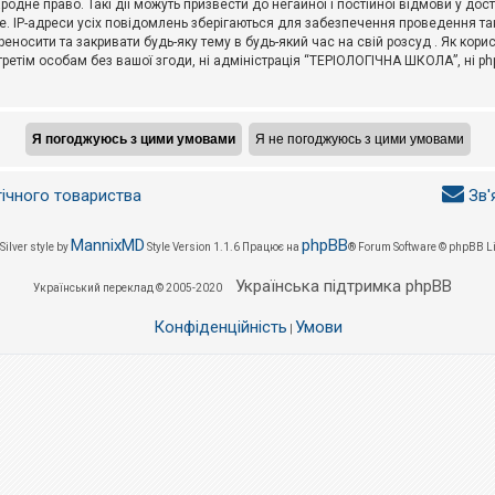
не право. Такі дії можуть призвести до негайної і постійної відмови у дос
. IP-адреси усіх повідомлень зберігаються для забезпечення проведення так
носити та закривати будь-яку тему в будь-який час на свій розсуд . Як кор
третім особам без вашої згоди, ні адміністрація “ТЕРІОЛОГІЧНА ШКОЛА”, ні phpB
гічного товариства
Зв'
MannixMD
phpBB
Silver style by
Style Version 1.1.6
Працює на
® Forum Software © phpBB L
Українська підтримка phpBB
Український переклад © 2005-2020
Конфіденційність
Умови
|