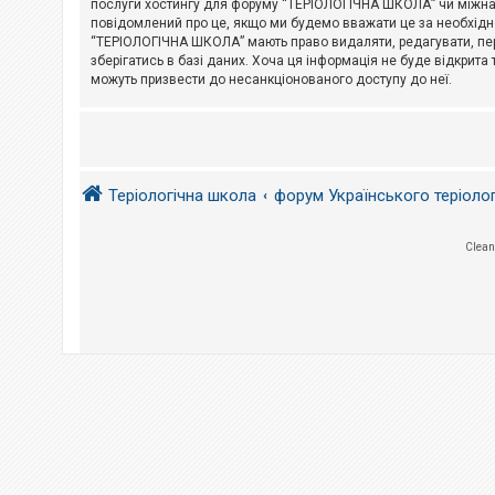
послуги хостингу для форуму “ТЕРІОЛОГІЧНА ШКОЛА” чи міжнарод
повідомлений про це, якщо ми будемо вважати це за необхідне
А
“ТЕРІОЛОГІЧНА ШКОЛА” мають право видаляти, редагувати, пере
к
зберігатись в базі даних. Хоча ця інформація не буде відкрита 
т
и
можуть призвести до несанкціонованого доступу до неї.
в
н
і
т
е
м
и
Теріологічна школа
форум Українського теріоло
П
Clean
о
ш
у
к
Д
о
п
о
м
о
г
а