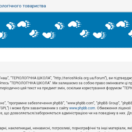
ологічного товариства
аш”, “ТЕРІОЛОГІЧНА ШКОЛА”, “http://terioshkola.org.ua/forum”), ви підтвер
туйтесь “ТЕРІОЛОГІЧНА ШКОЛА”. Ми залишаємо за собою право змінювати ці пр
ти періодично цей текст на предмет змін, оскільки користування форумом “Т
хнє”, “програмне забезпечення phpBB”, “www.phpbb.com”, “phpBB Group”, “phpB
 “GPL”) і може бути завантаженим з сайту
www.phpbb.com
. Обмеження ліцензії
 те, що дозволяється/забороняється адміністрацією чи на поведінку в них. Дл
ні, наклепницькі, ненависні, погрозливі, порнографічні та інші матеріали, як