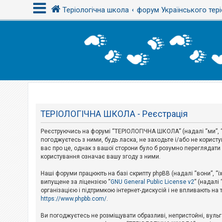
Теріологічна школа
форум Українського тері
В
х
і
д
Т
е
м
ТЕРІОЛОГІЧНА ШКОЛА - Реєстрація
и
б
Реєструючись на форумі “ТЕРІОЛОГІЧНА ШКОЛА” (надалі “ми”, “н
е
з
погоджуєтесь з ними, будь ласка, не заходьте і/або не корис
в
вас про це, однак з вашої сторони було б розумно перегляда
і
користування означає вашу згоду з ними.
д
п
Наші форуми працюють на базі скрипту phpBB (надалі “вони”, “ї
о
в
випущене за ліцензією “
GNU General Public License v2
” (надалі
і
організацією і підтримкою інтернет-дискусій і не впливають на
д
https://www.phpbb.com/
.
е
й
Ви погоджуєтесь не розміщувати образливі, непристойні, вульгар