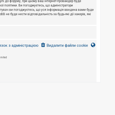
тупі до форуму, при цьому ваш інтернет-провайдер буде
ої політики. Ви погоджуєтесь, що адміністратори
истувач ви погоджуєтесь, що уся інформація введена вами буде
B не буде нести відповідальність за будь-які дії хакерів, які
язок з адміністрацією
Видалити файли cookie
imited