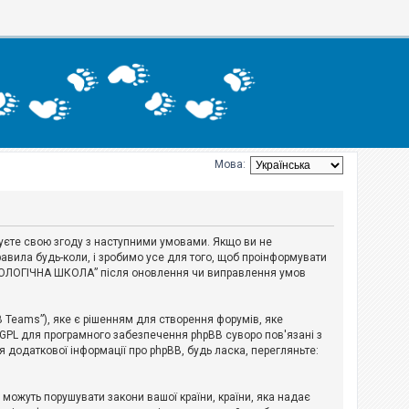
Мова:
джуєте свою згоду з наступними умовами. Якщо ви не
авила будь-коли, і зробимо усе для того, щоб проінформувати
ЕРІОЛОГІЧНА ШКОЛА” після оновлення чи виправлення умов
B Teams”), яке є рішенням для створення форумів, яке
 GPL для програмного забезпечення phpBB суворо пов'язані з
я додаткової інформації про phpBB, будь ласка, перегляньте:
і можуть порушувати закони вашої країни, країни, яка надає