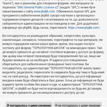
Teams”), яке є рішенням для створення форумів, яке випущене за
А
ліцензією “
GNU General Public License v2
” (надалі “GPL”) і може бути
к
завантаженим з сайту
www.phpbb.com
. Обмеження ліцензії GPL для
т
програмного забезпечення phpBB суворо пов'язані з організацією і
и
підтримкою інтернет-дискусій і не впливають на те, що дозволяється/
в
н
забороняється адміністрацією чи на поведінку в них. Для додаткової
і
інформації про phpBB, будь ласка, перегляньте:
https://www.phpbb.com/
.
т
е
Ви погоджуєтесь не розміщувати образливі, непристойні, вульгарні,
м
наклепницькі, ненависні, погрозливі, порнографічні та інші матеріали, які
и
можуть порушувати закони вашої країни, країни, яка надає послуги
хостингу для форуму “ТЕРІОЛОГІЧНА ШКОЛА” чи міжнародне право. Такі
дії можуть призвести до негайної і постійної відмови у доступі до форуму,
П
при цьому ваш інтернет-провайдер буде повідомлений про це, якщо ми
о
ш
будемо вважати це за необхідне. IP-адреси усіх повідомлень
у
зберігаються для забезпечення проведення такої політики. Ви
к
погоджуєтесь, що адміністратори “ТЕРІОЛОГІЧНА ШКОЛА” мають право
видаляти, редагувати, переносити та закривати будь-яку тему в будь-який
час на свій розсуд . Як користувач ви погоджуєтесь, що уся інформація
Д
введена вами буде зберігатись в базі даних. Хоча ця інформація не буде
о
відкрита третім особам без вашої згоди, ні адміністрація “ТЕРІОЛОГІЧНА
п
ШКОЛА”, ні phpBB не буде нести відповідальність за будь-які дії хакерів,
о
які можуть призвести до несанкціонованого доступу до неї.
м
о
г
а