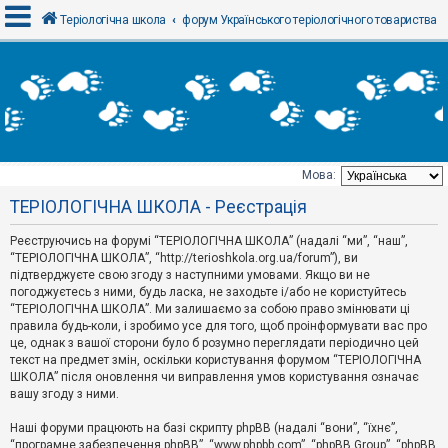
Теріологічна школа
форум Українського теріологічного товариства
В
х
і
д
Мова:
Т
ТЕРІОЛОГІЧНА ШКОЛА - Реєстрація
е
м
и
Реєструючись на форумі “ТЕРІОЛОГІЧНА ШКОЛА” (надалі “ми”, “наш”,
б
“ТЕРІОЛОГІЧНА ШКОЛА”, “http://terioshkola.org.ua/forum”), ви
е
підтверджуєте свою згоду з наступними умовами. Якщо ви не
з
погоджуєтесь з ними, будь ласка, не заходьте і/або не користуйтесь
в
і
“ТЕРІОЛОГІЧНА ШКОЛА”. Ми залишаємо за собою право змінювати ці
д
правила будь-коли, і зробимо усе для того, щоб проінформувати вас про
п
це, однак з вашої сторони було б розумно переглядати періодично цей
о
текст на предмет змін, оскільки користування форумом “ТЕРІОЛОГІЧНА
в
ШКОЛА” після оновлення чи виправлення умов користування означає
і
д
вашу згоду з ними.
е
й
Наші форуми працюють на базі скрипту phpBB (надалі “вони”, “їхнє”,
“програмне забезпечення phpBB”, “www.phpbb.com”, “phpBB Group”, “phpBB