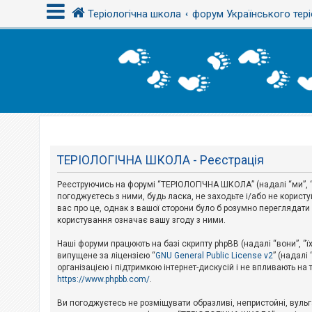
Теріологічна школа
форум Українського тері
В
х
і
д
Т
е
м
ТЕРІОЛОГІЧНА ШКОЛА - Реєстрація
и
б
Реєструючись на форумі “ТЕРІОЛОГІЧНА ШКОЛА” (надалі “ми”, “н
е
з
погоджуєтесь з ними, будь ласка, не заходьте і/або не корис
в
вас про це, однак з вашої сторони було б розумно перегляда
і
користування означає вашу згоду з ними.
д
п
Наші форуми працюють на базі скрипту phpBB (надалі “вони”, “ї
о
в
випущене за ліцензією “
GNU General Public License v2
” (надалі
і
організацією і підтримкою інтернет-дискусій і не впливають на
д
https://www.phpbb.com/
.
е
й
Ви погоджуєтесь не розміщувати образливі, непристойні, вульгар