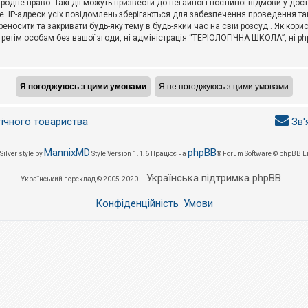
не право. Такі дії можуть призвести до негайної і постійної відмови у дос
. IP-адреси усіх повідомлень зберігаються для забезпечення проведення так
носити та закривати будь-яку тему в будь-який час на свій розсуд . Як кор
третім особам без вашої згоди, ні адміністрація “ТЕРІОЛОГІЧНА ШКОЛА”, ні phpB
гічного товариства
Зв'
MannixMD
phpBB
Silver style by
Style Version 1.1.6
Працює на
® Forum Software © phpBB L
Українська підтримка phpBB
Український переклад © 2005-2020
Конфіденційність
Умови
|