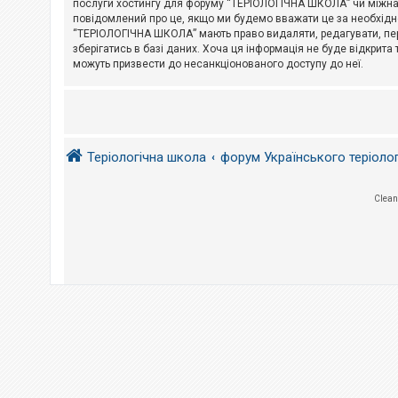
послуги хостингу для форуму “ТЕРІОЛОГІЧНА ШКОЛА” чи міжнарод
повідомлений про це, якщо ми будемо вважати це за необхідне
А
“ТЕРІОЛОГІЧНА ШКОЛА” мають право видаляти, редагувати, пере
к
зберігатись в базі даних. Хоча ця інформація не буде відкрита 
т
и
можуть призвести до несанкціонованого доступу до неї.
в
н
і
т
е
м
и
Теріологічна школа
форум Українського теріоло
П
Clean
о
ш
у
к
Д
о
п
о
м
о
г
а