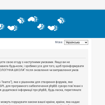
Мова:
джуєте свою згоду з наступними умовами. Якщо ви не
авила будь-коли, і зробимо усе для того, щоб проінформувати
ЕРІОЛОГІЧНА ШКОЛА” після оновлення чи виправлення умов
B Teams”), яке є рішенням для створення форумів, яке
 GPL для програмного забезпечення phpBB суворо пов'язані з
я додаткової інформації про phpBB, будь ласка, перегляньте:
і можуть порушувати закони вашої країни, країни, яка надає