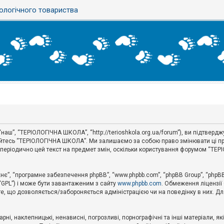
ологічного товариства
аш”, “ТЕРІОЛОГІЧНА ШКОЛА”, “http://terioshkola.org.ua/forum”), ви підтвер
туйтесь “ТЕРІОЛОГІЧНА ШКОЛА”. Ми залишаємо за собою право змінювати ці пр
ти періодично цей текст на предмет змін, оскільки користування форумом “Т
хнє”, “програмне забезпечення phpBB”, “www.phpbb.com”, “phpBB Group”, “phpB
 “GPL”) і може бути завантаженим з сайту
www.phpbb.com
. Обмеження ліцензії
 те, що дозволяється/забороняється адміністрацією чи на поведінку в них. Дл
ні, наклепницькі, ненависні, погрозливі, порнографічні та інші матеріали, як