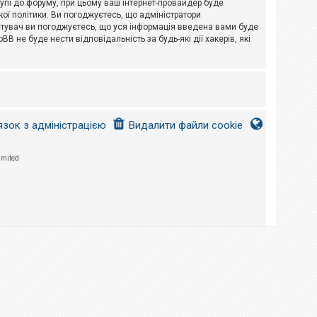
тупі до форуму, при цьому ваш інтернет-провайдер буде
ої політики. Ви погоджуєтесь, що адміністратори
истувач ви погоджуєтесь, що уся інформація введена вами буде
B не буде нести відповідальність за будь-які дії хакерів, які
язок з адміністрацією
Видалити файли cookie
imited