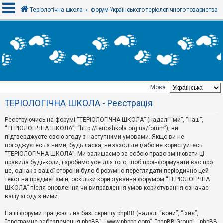
Теріологічна школа
форум Українського теріологічного товариства
В
х
і
д
Мова:
Т
ТЕРІОЛОГІЧНА ШКОЛА - Реєстрація
е
м
и
Реєструючись на форумі “ТЕРІОЛОГІЧНА ШКОЛА” (надалі “ми”, “наш”,
б
“ТЕРІОЛОГІЧНА ШКОЛА”, “http://terioshkola.org.ua/forum”), ви
е
підтверджуєте свою згоду з наступними умовами. Якщо ви не
з
погоджуєтесь з ними, будь ласка, не заходьте і/або не користуйтесь
в
і
“ТЕРІОЛОГІЧНА ШКОЛА”. Ми залишаємо за собою право змінювати ці
д
правила будь-коли, і зробимо усе для того, щоб проінформувати вас про
п
це, однак з вашої сторони було б розумно переглядати періодично цей
о
текст на предмет змін, оскільки користування форумом “ТЕРІОЛОГІЧНА
в
ШКОЛА” після оновлення чи виправлення умов користування означає
і
д
вашу згоду з ними.
е
й
Наші форуми працюють на базі скрипту phpBB (надалі “вони”, “їхнє”,
“програмне забезпечення phpBB”, “www.phpbb.com”, “phpBB Group”, “phpBB