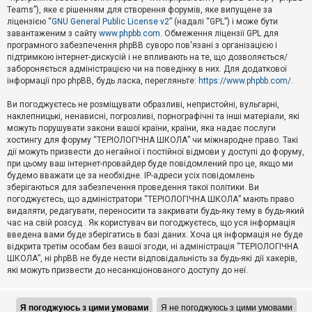
Teams”), яке є рішенням для створення форумів, яке випущене за
А
ліцензією “
GNU General Public License v2
” (надалі “GPL”) і може бути
к
завантаженим з сайту
www.phpbb.com
. Обмеження ліцензії GPL для
т
програмного забезпечення phpBB суворо пов'язані з організацією і
и
підтримкою інтернет-дискусій і не впливають на те, що дозволяється/
в
н
забороняється адміністрацією чи на поведінку в них. Для додаткової
і
інформації про phpBB, будь ласка, перегляньте:
https://www.phpbb.com/
.
т
е
Ви погоджуєтесь не розміщувати образливі, непристойні, вульгарні,
м
наклепницькі, ненависні, погрозливі, порнографічні та інші матеріали, які
и
можуть порушувати закони вашої країни, країни, яка надає послуги
хостингу для форуму “ТЕРІОЛОГІЧНА ШКОЛА” чи міжнародне право. Такі
дії можуть призвести до негайної і постійної відмови у доступі до форуму,
П
при цьому ваш інтернет-провайдер буде повідомлений про це, якщо ми
о
ш
будемо вважати це за необхідне. IP-адреси усіх повідомлень
у
зберігаються для забезпечення проведення такої політики. Ви
к
погоджуєтесь, що адміністратори “ТЕРІОЛОГІЧНА ШКОЛА” мають право
видаляти, редагувати, переносити та закривати будь-яку тему в будь-який
час на свій розсуд . Як користувач ви погоджуєтесь, що уся інформація
Д
введена вами буде зберігатись в базі даних. Хоча ця інформація не буде
о
відкрита третім особам без вашої згоди, ні адміністрація “ТЕРІОЛОГІЧНА
п
ШКОЛА”, ні phpBB не буде нести відповідальність за будь-які дії хакерів,
о
які можуть призвести до несанкціонованого доступу до неї.
м
о
г
а