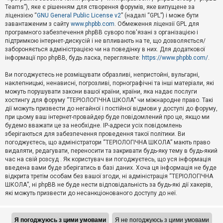
Teams”), яке є рішенням для створення форумів, яке випущене за
А
ліцензією “
GNU General Public License v2
” (надалі “GPL”) і може бути
к
завантаженим з сайту
www.phpbb.com
. Обмеження ліцензії GPL для
т
програмного забезпечення phpBB суворо пов'язані з організацією і
и
підтримкою інтернет-дискусій і не впливають на те, що дозволяється/
в
н
забороняється адміністрацією чи на поведінку в них. Для додаткової
і
інформації про phpBB, будь ласка, перегляньте:
https://www.phpbb.com/
.
т
е
Ви погоджуєтесь не розміщувати образливі, непристойні, вульгарні,
м
наклепницькі, ненависні, погрозливі, порнографічні та інші матеріали, які
и
можуть порушувати закони вашої країни, країни, яка надає послуги
хостингу для форуму “ТЕРІОЛОГІЧНА ШКОЛА” чи міжнародне право. Такі
дії можуть призвести до негайної і постійної відмови у доступі до форуму,
П
при цьому ваш інтернет-провайдер буде повідомлений про це, якщо ми
о
ш
будемо вважати це за необхідне. IP-адреси усіх повідомлень
у
зберігаються для забезпечення проведення такої політики. Ви
к
погоджуєтесь, що адміністратори “ТЕРІОЛОГІЧНА ШКОЛА” мають право
видаляти, редагувати, переносити та закривати будь-яку тему в будь-який
час на свій розсуд . Як користувач ви погоджуєтесь, що уся інформація
Д
введена вами буде зберігатись в базі даних. Хоча ця інформація не буде
о
відкрита третім особам без вашої згоди, ні адміністрація “ТЕРІОЛОГІЧНА
п
ШКОЛА”, ні phpBB не буде нести відповідальність за будь-які дії хакерів,
о
які можуть призвести до несанкціонованого доступу до неї.
м
о
г
а