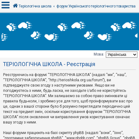
Теріологічна школа
форум Українського теріологічного товариства
В
х
і
д
Мова:
Т
ТЕРІОЛОГІЧНА ШКОЛА - Реєстрація
е
м
и
Реєструючись на форумі “ТЕРІОЛОГІЧНА ШКОЛА” (надалі “ми”, “наш”,
б
“ТЕРІОЛОГІЧНА ШКОЛА”, “http://terioshkola.org.ua/forum”), ви
е
підтверджуєте свою згоду з наступними умовами. Якщо ви не
з
погоджуєтесь з ними, будь ласка, не заходьте і/або не користуйтесь
в
і
“ТЕРІОЛОГІЧНА ШКОЛА”. Ми залишаємо за собою право змінювати ці
д
правила будь-коли, і зробимо усе для того, щоб проінформувати вас про
п
це, однак з вашої сторони було б розумно переглядати періодично цей
о
текст на предмет змін, оскільки користування форумом “ТЕРІОЛОГІЧНА
в
ШКОЛА” після оновлення чи виправлення умов користування означає
і
д
вашу згоду з ними.
е
й
Наші форуми працюють на базі скрипту phpBB (надалі “вони”, “їхнє”,
“програмне забезпечення phpBB”, “www.phpbb.com”, “phpBB Group”, “phpBB