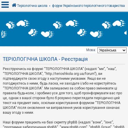
Теріологічна школа
форум Українського теріологічного товариства
В
х
і
д
Мова:
Т
ТЕРІОЛОГІЧНА ШКОЛА - Реєстрація
е
м
и
Реєструючись на форумі “ТЕРІОЛОГІЧНА ШКОЛА” (надалі “ми”, “наш”,
б
“ТЕРІОЛОГІЧНА ШКОЛА”, “http://terioshkola.org.ua/forum”), ви
е
підтверджуєте свою згоду з наступними умовами. Якщо ви не
з
погоджуєтесь з ними, будь ласка, не заходьте і/або не користуйтесь
в
і
“ТЕРІОЛОГІЧНА ШКОЛА”. Ми залишаємо за собою право змінювати ці
д
правила будь-коли, і зробимо усе для того, щоб проінформувати вас про
п
це, однак з вашої сторони було б розумно переглядати періодично цей
о
текст на предмет змін, оскільки користування форумом “ТЕРІОЛОГІЧНА
в
ШКОЛА” після оновлення чи виправлення умов користування означає
і
д
вашу згоду з ними.
е
й
Наші форуми працюють на базі скрипту phpBB (надалі “вони”, “їхнє”,
“програмне забезпечення phpBB”, “www.phpbb.com”, “phpBB Group”, “phpBB