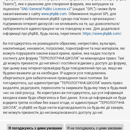
Teams”), яке є рішенням для створення форумів, яке випущене за
А
ліцензією “
GNU General Public License v2
” (надалі “GPL”) і може бути
к
завантаженим з сайту
www.phpbb.com
. Обмеження ліцензії GPL для
т
програмного забезпечення phpBB суворо пов'язані з організацією і
и
підтримкою інтернет-дискусій і не впливають на те, що дозволяється/
в
н
забороняється адміністрацією чи на поведінку в них. Для додаткової
і
інформації про phpBB, будь ласка, перегляньте:
https://www.phpbb.com/
.
т
е
Ви погоджуєтесь не розміщувати образливі, непристойні, вульгарні,
м
наклепницькі, ненависні, погрозливі, порнографічні та інші матеріали, які
и
можуть порушувати закони вашої країни, країни, яка надає послуги
хостингу для форуму “ТЕРІОЛОГІЧНА ШКОЛА” чи міжнародне право. Такі
дії можуть призвести до негайної і постійної відмови у доступі до форуму,
П
при цьому ваш інтернет-провайдер буде повідомлений про це, якщо ми
о
ш
будемо вважати це за необхідне. IP-адреси усіх повідомлень
у
зберігаються для забезпечення проведення такої політики. Ви
к
погоджуєтесь, що адміністратори “ТЕРІОЛОГІЧНА ШКОЛА” мають право
видаляти, редагувати, переносити та закривати будь-яку тему в будь-який
час на свій розсуд . Як користувач ви погоджуєтесь, що уся інформація
Д
введена вами буде зберігатись в базі даних. Хоча ця інформація не буде
о
відкрита третім особам без вашої згоди, ні адміністрація “ТЕРІОЛОГІЧНА
п
ШКОЛА”, ні phpBB не буде нести відповідальність за будь-які дії хакерів,
о
які можуть призвести до несанкціонованого доступу до неї.
м
о
г
а