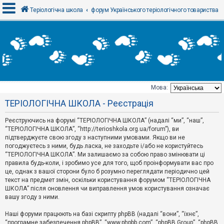
Теріологічна школа
форум Українського теріологічного товариства
В
х
і
д
Мова:
Т
ТЕРІОЛОГІЧНА ШКОЛА - Реєстрація
е
м
и
Реєструючись на форумі “ТЕРІОЛОГІЧНА ШКОЛА” (надалі “ми”, “наш”,
б
“ТЕРІОЛОГІЧНА ШКОЛА”, “http://terioshkola.org.ua/forum”), ви
е
підтверджуєте свою згоду з наступними умовами. Якщо ви не
з
погоджуєтесь з ними, будь ласка, не заходьте і/або не користуйтесь
в
і
“ТЕРІОЛОГІЧНА ШКОЛА”. Ми залишаємо за собою право змінювати ці
д
правила будь-коли, і зробимо усе для того, щоб проінформувати вас про
п
це, однак з вашої сторони було б розумно переглядати періодично цей
о
текст на предмет змін, оскільки користування форумом “ТЕРІОЛОГІЧНА
в
ШКОЛА” після оновлення чи виправлення умов користування означає
і
д
вашу згоду з ними.
е
й
Наші форуми працюють на базі скрипту phpBB (надалі “вони”, “їхнє”,
“програмне забезпечення phpBB”, “www.phpbb.com”, “phpBB Group”, “phpBB