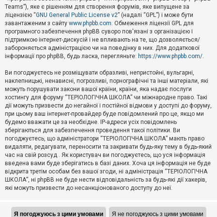
Teams”), яке є рішенням для створення форумів, яке випущене за
А
ліцензією “
GNU General Public License v2
” (надалі “GPL”) і може бути
к
завантаженим з сайту
www.phpbb.com
. Обмеження ліцензії GPL для
т
програмного забезпечення phpBB суворо пов'язані з організацією і
и
підтримкою інтернет-дискусій і не впливають на те, що дозволяється/
в
н
забороняється адміністрацією чи на поведінку в них. Для додаткової
і
інформації про phpBB, будь ласка, перегляньте:
https://www.phpbb.com/
.
т
е
Ви погоджуєтесь не розміщувати образливі, непристойні, вульгарні,
м
наклепницькі, ненависні, погрозливі, порнографічні та інші матеріали, які
и
можуть порушувати закони вашої країни, країни, яка надає послуги
хостингу для форуму “ТЕРІОЛОГІЧНА ШКОЛА” чи міжнародне право. Такі
дії можуть призвести до негайної і постійної відмови у доступі до форуму,
П
при цьому ваш інтернет-провайдер буде повідомлений про це, якщо ми
о
ш
будемо вважати це за необхідне. IP-адреси усіх повідомлень
у
зберігаються для забезпечення проведення такої політики. Ви
к
погоджуєтесь, що адміністратори “ТЕРІОЛОГІЧНА ШКОЛА” мають право
видаляти, редагувати, переносити та закривати будь-яку тему в будь-який
час на свій розсуд . Як користувач ви погоджуєтесь, що уся інформація
Д
введена вами буде зберігатись в базі даних. Хоча ця інформація не буде
о
відкрита третім особам без вашої згоди, ні адміністрація “ТЕРІОЛОГІЧНА
п
ШКОЛА”, ні phpBB не буде нести відповідальність за будь-які дії хакерів,
о
які можуть призвести до несанкціонованого доступу до неї.
м
о
г
а