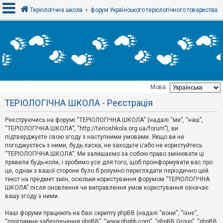
Теріологічна школа
форум Українського теріологічного товариства
В
х
і
д
Мова:
Т
ТЕРІОЛОГІЧНА ШКОЛА - Реєстрація
е
м
и
Реєструючись на форумі “ТЕРІОЛОГІЧНА ШКОЛА” (надалі “ми”, “наш”,
б
“ТЕРІОЛОГІЧНА ШКОЛА”, “http://terioshkola.org.ua/forum”), ви
е
підтверджуєте свою згоду з наступними умовами. Якщо ви не
з
погоджуєтесь з ними, будь ласка, не заходьте і/або не користуйтесь
в
і
“ТЕРІОЛОГІЧНА ШКОЛА”. Ми залишаємо за собою право змінювати ці
д
правила будь-коли, і зробимо усе для того, щоб проінформувати вас про
п
це, однак з вашої сторони було б розумно переглядати періодично цей
о
текст на предмет змін, оскільки користування форумом “ТЕРІОЛОГІЧНА
в
ШКОЛА” після оновлення чи виправлення умов користування означає
і
д
вашу згоду з ними.
е
й
Наші форуми працюють на базі скрипту phpBB (надалі “вони”, “їхнє”,
“програмне забезпечення phpBB”, “www.phpbb.com”, “phpBB Group”, “phpBB