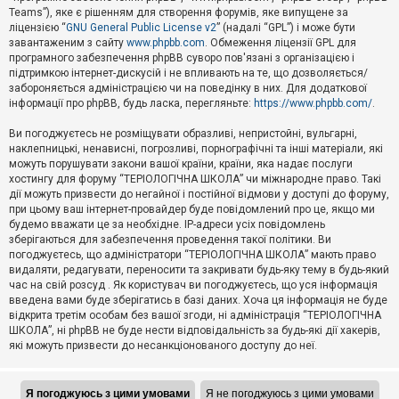
Teams”), яке є рішенням для створення форумів, яке випущене за
А
ліцензією “
GNU General Public License v2
” (надалі “GPL”) і може бути
к
завантаженим з сайту
www.phpbb.com
. Обмеження ліцензії GPL для
т
програмного забезпечення phpBB суворо пов'язані з організацією і
и
підтримкою інтернет-дискусій і не впливають на те, що дозволяється/
в
н
забороняється адміністрацією чи на поведінку в них. Для додаткової
і
інформації про phpBB, будь ласка, перегляньте:
https://www.phpbb.com/
.
т
е
Ви погоджуєтесь не розміщувати образливі, непристойні, вульгарні,
м
наклепницькі, ненависні, погрозливі, порнографічні та інші матеріали, які
и
можуть порушувати закони вашої країни, країни, яка надає послуги
хостингу для форуму “ТЕРІОЛОГІЧНА ШКОЛА” чи міжнародне право. Такі
дії можуть призвести до негайної і постійної відмови у доступі до форуму,
П
при цьому ваш інтернет-провайдер буде повідомлений про це, якщо ми
о
ш
будемо вважати це за необхідне. IP-адреси усіх повідомлень
у
зберігаються для забезпечення проведення такої політики. Ви
к
погоджуєтесь, що адміністратори “ТЕРІОЛОГІЧНА ШКОЛА” мають право
видаляти, редагувати, переносити та закривати будь-яку тему в будь-який
час на свій розсуд . Як користувач ви погоджуєтесь, що уся інформація
Д
введена вами буде зберігатись в базі даних. Хоча ця інформація не буде
о
відкрита третім особам без вашої згоди, ні адміністрація “ТЕРІОЛОГІЧНА
п
ШКОЛА”, ні phpBB не буде нести відповідальність за будь-які дії хакерів,
о
які можуть призвести до несанкціонованого доступу до неї.
м
о
г
а