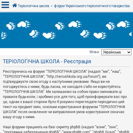
Теріологічна школа
форум Українського теріологічного товариства
В
х
і
д
Мова:
Т
ТЕРІОЛОГІЧНА ШКОЛА - Реєстрація
е
м
и
Реєструючись на форумі “ТЕРІОЛОГІЧНА ШКОЛА” (надалі “ми”, “наш”,
б
“ТЕРІОЛОГІЧНА ШКОЛА”, “http://terioshkola.org.ua/forum”), ви
е
підтверджуєте свою згоду з наступними умовами. Якщо ви не
з
погоджуєтесь з ними, будь ласка, не заходьте і/або не користуйтесь
в
і
“ТЕРІОЛОГІЧНА ШКОЛА”. Ми залишаємо за собою право змінювати ці
д
правила будь-коли, і зробимо усе для того, щоб проінформувати вас про
п
це, однак з вашої сторони було б розумно переглядати періодично цей
о
текст на предмет змін, оскільки користування форумом “ТЕРІОЛОГІЧНА
в
ШКОЛА” після оновлення чи виправлення умов користування означає
і
д
вашу згоду з ними.
е
й
Наші форуми працюють на базі скрипту phpBB (надалі “вони”, “їхнє”,
“програмне забезпечення phpBB”, “www.phpbb.com”, “phpBB Group”, “phpBB