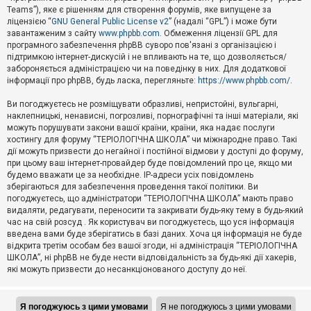
Teams”), яке є рішенням для створення форумів, яке випущене за
А
ліцензією “
GNU General Public License v2
” (надалі “GPL”) і може бути
к
завантаженим з сайту
www.phpbb.com
. Обмеження ліцензії GPL для
т
програмного забезпечення phpBB суворо пов'язані з організацією і
и
підтримкою інтернет-дискусій і не впливають на те, що дозволяється/
в
н
забороняється адміністрацією чи на поведінку в них. Для додаткової
і
інформації про phpBB, будь ласка, перегляньте:
https://www.phpbb.com/
.
т
е
Ви погоджуєтесь не розміщувати образливі, непристойні, вульгарні,
м
наклепницькі, ненависні, погрозливі, порнографічні та інші матеріали, які
и
можуть порушувати закони вашої країни, країни, яка надає послуги
хостингу для форуму “ТЕРІОЛОГІЧНА ШКОЛА” чи міжнародне право. Такі
дії можуть призвести до негайної і постійної відмови у доступі до форуму,
П
при цьому ваш інтернет-провайдер буде повідомлений про це, якщо ми
о
ш
будемо вважати це за необхідне. IP-адреси усіх повідомлень
у
зберігаються для забезпечення проведення такої політики. Ви
к
погоджуєтесь, що адміністратори “ТЕРІОЛОГІЧНА ШКОЛА” мають право
видаляти, редагувати, переносити та закривати будь-яку тему в будь-який
час на свій розсуд . Як користувач ви погоджуєтесь, що уся інформація
Д
введена вами буде зберігатись в базі даних. Хоча ця інформація не буде
о
відкрита третім особам без вашої згоди, ні адміністрація “ТЕРІОЛОГІЧНА
п
ШКОЛА”, ні phpBB не буде нести відповідальність за будь-які дії хакерів,
о
які можуть призвести до несанкціонованого доступу до неї.
м
о
г
а