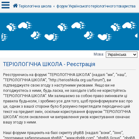
Теріологічна школа
форум Українського теріологічного товариства
В
х
і
д
Мова:
Т
ТЕРІОЛОГІЧНА ШКОЛА - Реєстрація
е
м
и
Реєструючись на форумі “ТЕРІОЛОГІЧНА ШКОЛА” (надалі “ми”, “наш”,
б
“ТЕРІОЛОГІЧНА ШКОЛА”, “http://terioshkola.org.ua/forum”), ви
е
підтверджуєте свою згоду з наступними умовами. Якщо ви не
з
погоджуєтесь з ними, будь ласка, не заходьте і/або не користуйтесь
в
і
“ТЕРІОЛОГІЧНА ШКОЛА”. Ми залишаємо за собою право змінювати ці
д
правила будь-коли, і зробимо усе для того, щоб проінформувати вас про
п
це, однак з вашої сторони було б розумно переглядати періодично цей
о
текст на предмет змін, оскільки користування форумом “ТЕРІОЛОГІЧНА
в
ШКОЛА” після оновлення чи виправлення умов користування означає
і
д
вашу згоду з ними.
е
й
Наші форуми працюють на базі скрипту phpBB (надалі “вони”, “їхнє”,
“програмне забезпечення phpBB”, “www.phpbb.com”, “phpBB Group”, “phpBB