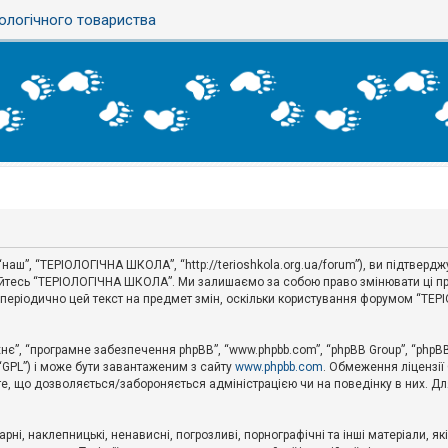
ологічного товариства
аш”, “ТЕРІОЛОГІЧНА ШКОЛА”, “http://terioshkola.org.ua/forum”), ви підтвер
туйтесь “ТЕРІОЛОГІЧНА ШКОЛА”. Ми залишаємо за собою право змінювати ці пр
ти періодично цей текст на предмет змін, оскільки користування форумом “Т
хнє”, “програмне забезпечення phpBB”, “www.phpbb.com”, “phpBB Group”, “phpB
 “GPL”) і може бути завантаженим з сайту
www.phpbb.com
. Обмеження ліцензії
 те, що дозволяється/забороняється адміністрацією чи на поведінку в них. Дл
ні, наклепницькі, ненависні, погрозливі, порнографічні та інші матеріали, як