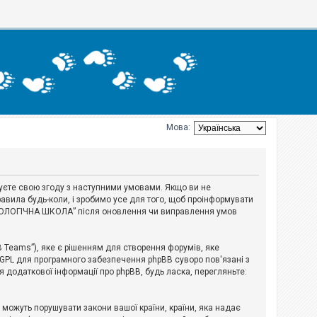
Мова:
джуєте свою згоду з наступними умовами. Якщо ви не
авила будь-коли, і зробимо усе для того, щоб проінформувати
ЕРІОЛОГІЧНА ШКОЛА” після оновлення чи виправлення умов
B Teams”), яке є рішенням для створення форумів, яке
 GPL для програмного забезпечення phpBB суворо пов'язані з
я додаткової інформації про phpBB, будь ласка, перегляньте:
і можуть порушувати закони вашої країни, країни, яка надає