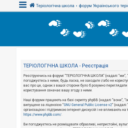
Теріологічна школа
форум Українського тері
В
х
і
д
Т
е
м
ТЕРІОЛОГІЧНА ШКОЛА - Реєстрація
и
б
Реєструючись на форумі “ТЕРІОЛОГІЧНА ШКОЛА” (надалі “ми”, “н
е
з
погоджуєтесь з ними, будь ласка, не заходьте і/або не корис
в
вас про це, однак з вашої сторони було б розумно перегляда
і
користування означає вашу згоду з ними.
д
п
Наші форуми працюють на базі скрипту phpBB (надалі “вони”, “ї
о
в
випущене за ліцензією “
GNU General Public License v2
” (надалі
і
організацією і підтримкою інтернет-дискусій і не впливають на
д
https://www.phpbb.com/
.
е
й
Ви погоджуєтесь не розміщувати образливі, непристойні, вульгар