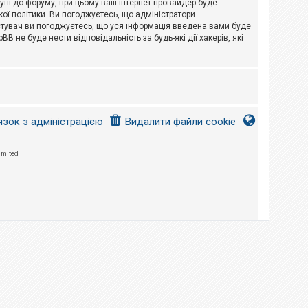
тупі до форуму, при цьому ваш інтернет-провайдер буде
ої політики. Ви погоджуєтесь, що адміністратори
истувач ви погоджуєтесь, що уся інформація введена вами буде
B не буде нести відповідальність за будь-які дії хакерів, які
язок з адміністрацією
Видалити файли cookie
imited