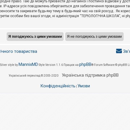
не право. Такі дії можуть призвести до негайної і постійної відмови у дос
. IP-адреси усіх повідомлень зберігаються для забезпечення проведення так
носити та закривати будь-яку тему в будь-який час на свій розсуд . Як кор
третім особам без вашої згоди, ні адміністрація “ТЕРІОЛОГІЧНА ШКОЛА”, ні phpB
гічного товариства
Зв'
MannixMD
phpBB
Silver style by
Style Version 1.1.6
Працює на
® Forum Software © phpBB L
Українська підтримка phpBB
Український переклад © 2005-2020
Конфіденційність
Умови
|