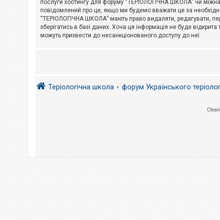
послуги хостингу для форуму “ТЕРІОЛОГІЧНА ШКОЛА” чи міжнарод
повідомлений про це, якщо ми будемо вважати це за необхідне
А
“ТЕРІОЛОГІЧНА ШКОЛА” мають право видаляти, редагувати, пере
к
зберігатись в базі даних. Хоча ця інформація не буде відкрита 
т
и
можуть призвести до несанкціонованого доступу до неї.
в
н
і
т
е
м
и
Теріологічна школа
форум Українського теріоло
П
Clean
о
ш
у
к
Д
о
п
о
м
о
г
а