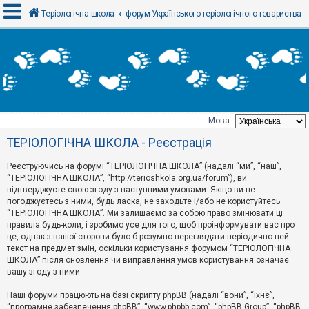
Теріологічна школа
форум Українського теріологічного товариства
В
х
і
д
Мова:
Т
ТЕРІОЛОГІЧНА ШКОЛА - Реєстрація
е
м
и
Реєструючись на форумі “ТЕРІОЛОГІЧНА ШКОЛА” (надалі “ми”, “наш”,
б
“ТЕРІОЛОГІЧНА ШКОЛА”, “http://terioshkola.org.ua/forum”), ви
е
підтверджуєте свою згоду з наступними умовами. Якщо ви не
з
погоджуєтесь з ними, будь ласка, не заходьте і/або не користуйтесь
в
і
“ТЕРІОЛОГІЧНА ШКОЛА”. Ми залишаємо за собою право змінювати ці
д
правила будь-коли, і зробимо усе для того, щоб проінформувати вас про
п
це, однак з вашої сторони було б розумно переглядати періодично цей
о
текст на предмет змін, оскільки користування форумом “ТЕРІОЛОГІЧНА
в
ШКОЛА” після оновлення чи виправлення умов користування означає
і
д
вашу згоду з ними.
е
й
Наші форуми працюють на базі скрипту phpBB (надалі “вони”, “їхнє”,
“програмне забезпечення phpBB”, “www.phpbb.com”, “phpBB Group”, “phpBB