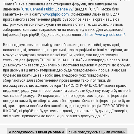
Teams”), яке є рішенням для створення форумів, яке випущене за
А
ліцензією “
GNU General Public License v2
” (надалі “GPL”) і може бути
к
завантаженим з сайту
www.phpbb.com
. Обмеження ліцензії GPL для
т
програмного забезпечення phpBB суворо пов'язані з організацією і
и
підтримкою інтернет-дискусій і не впливають на те, що дозволяється/
в
н
забороняється адміністрацією чи на поведінку в них. Для додаткової
і
інформації про phpBB, будь ласка, перегляньте:
https://www.phpbb.com/
.
т
е
Ви погоджуєтесь не розміщувати образливі, непристойні, вульгарні,
м
наклепницькі, ненависні, погрозливі, порнографічні та інші матеріали, які
и
можуть порушувати закони вашої країни, країни, яка надає послуги
хостингу для форуму “ТЕРІОЛОГІЧНА ШКОЛА” чи міжнародне право. Такі
дії можуть призвести до негайної і постійної відмови у доступі до форуму,
П
при цьому ваш інтернет-провайдер буде повідомлений про це, якщо ми
о
ш
будемо вважати це за необхідне. IP-адреси усіх повідомлень
у
зберігаються для забезпечення проведення такої політики. Ви
к
погоджуєтесь, що адміністратори “ТЕРІОЛОГІЧНА ШКОЛА” мають право
видаляти, редагувати, переносити та закривати будь-яку тему в будь-який
час на свій розсуд . Як користувач ви погоджуєтесь, що уся інформація
Д
введена вами буде зберігатись в базі даних. Хоча ця інформація не буде
о
відкрита третім особам без вашої згоди, ні адміністрація “ТЕРІОЛОГІЧНА
п
ШКОЛА”, ні phpBB не буде нести відповідальність за будь-які дії хакерів,
о
які можуть призвести до несанкціонованого доступу до неї.
м
о
г
а