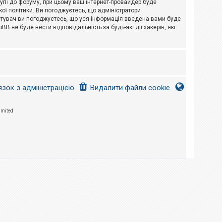
тупі до форуму, при цьому ваш інтернет-провайдер буде
ої політики. Ви погоджуєтесь, що адміністратори
истувач ви погоджуєтесь, що уся інформація введена вами буде
B не буде нести відповідальність за будь-які дії хакерів, які
язок з адміністрацією
Видалити файли cookie
imited