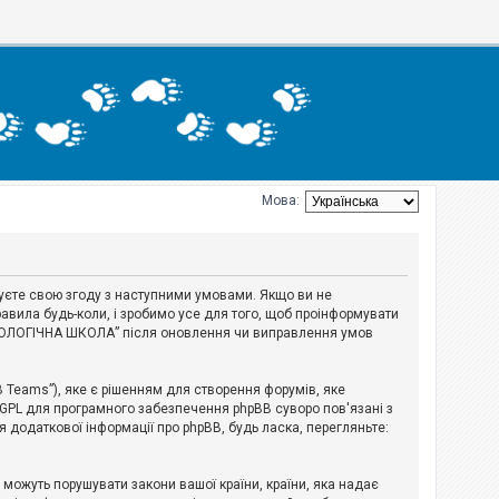
Мова:
джуєте свою згоду з наступними умовами. Якщо ви не
авила будь-коли, і зробимо усе для того, щоб проінформувати
ЕРІОЛОГІЧНА ШКОЛА” після оновлення чи виправлення умов
B Teams”), яке є рішенням для створення форумів, яке
 GPL для програмного забезпечення phpBB суворо пов'язані з
я додаткової інформації про phpBB, будь ласка, перегляньте:
і можуть порушувати закони вашої країни, країни, яка надає