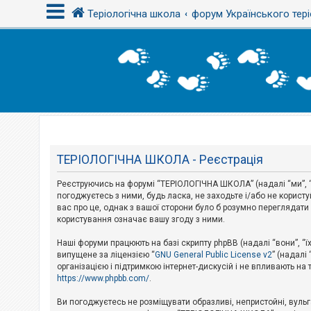
Теріологічна школа
форум Українського тері
В
х
і
д
Т
е
м
ТЕРІОЛОГІЧНА ШКОЛА - Реєстрація
и
б
Реєструючись на форумі “ТЕРІОЛОГІЧНА ШКОЛА” (надалі “ми”, “н
е
з
погоджуєтесь з ними, будь ласка, не заходьте і/або не корис
в
вас про це, однак з вашої сторони було б розумно перегляда
і
користування означає вашу згоду з ними.
д
п
Наші форуми працюють на базі скрипту phpBB (надалі “вони”, “ї
о
в
випущене за ліцензією “
GNU General Public License v2
” (надалі
і
організацією і підтримкою інтернет-дискусій і не впливають на
д
https://www.phpbb.com/
.
е
й
Ви погоджуєтесь не розміщувати образливі, непристойні, вульгар