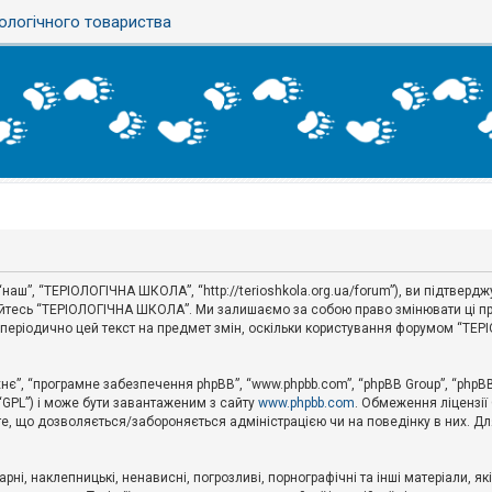
ологічного товариства
аш”, “ТЕРІОЛОГІЧНА ШКОЛА”, “http://terioshkola.org.ua/forum”), ви підтвер
туйтесь “ТЕРІОЛОГІЧНА ШКОЛА”. Ми залишаємо за собою право змінювати ці пр
ти періодично цей текст на предмет змін, оскільки користування форумом “Т
хнє”, “програмне забезпечення phpBB”, “www.phpbb.com”, “phpBB Group”, “phpB
 “GPL”) і може бути завантаженим з сайту
www.phpbb.com
. Обмеження ліцензії
 те, що дозволяється/забороняється адміністрацією чи на поведінку в них. Дл
ні, наклепницькі, ненависні, погрозливі, порнографічні та інші матеріали, як