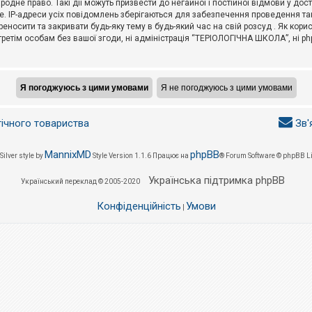
не право. Такі дії можуть призвести до негайної і постійної відмови у дос
. IP-адреси усіх повідомлень зберігаються для забезпечення проведення так
носити та закривати будь-яку тему в будь-який час на свій розсуд . Як кор
третім особам без вашої згоди, ні адміністрація “ТЕРІОЛОГІЧНА ШКОЛА”, ні phpB
гічного товариства
Зв'
MannixMD
phpBB
Silver style by
Style Version 1.1.6
Працює на
® Forum Software © phpBB L
Українська підтримка phpBB
Український переклад © 2005-2020
Конфіденційність
Умови
|