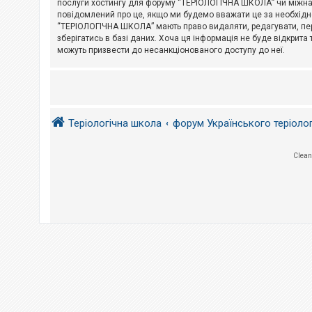
послуги хостингу для форуму “ТЕРІОЛОГІЧНА ШКОЛА” чи міжнарод
повідомлений про це, якщо ми будемо вважати це за необхідне
А
“ТЕРІОЛОГІЧНА ШКОЛА” мають право видаляти, редагувати, пере
к
зберігатись в базі даних. Хоча ця інформація не буде відкрита 
т
и
можуть призвести до несанкціонованого доступу до неї.
в
н
і
т
е
м
и
Теріологічна школа
форум Українського теріоло
П
Clean
о
ш
у
к
Д
о
п
о
м
о
г
а