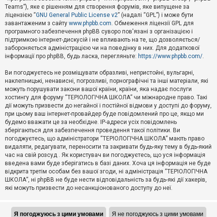
Teams”), яке є рішенням для створення форумів, яке випущене за
А
ліцензією “
GNU General Public License v2
” (надалі “GPL”) і може бути
к
завантаженим з сайту
www.phpbb.com
. Обмеження ліцензії GPL для
т
програмного забезпечення phpBB суворо пов'язані з організацією і
и
підтримкою інтернет-дискусій і не впливають на те, що дозволяється/
в
н
забороняється адміністрацією чи на поведінку в них. Для додаткової
і
інформації про phpBB, будь ласка, перегляньте:
https://www.phpbb.com/
.
т
е
Ви погоджуєтесь не розміщувати образливі, непристойні, вульгарні,
м
наклепницькі, ненависні, погрозливі, порнографічні та інші матеріали, які
и
можуть порушувати закони вашої країни, країни, яка надає послуги
хостингу для форуму “ТЕРІОЛОГІЧНА ШКОЛА” чи міжнародне право. Такі
дії можуть призвести до негайної і постійної відмови у доступі до форуму,
П
при цьому ваш інтернет-провайдер буде повідомлений про це, якщо ми
о
ш
будемо вважати це за необхідне. IP-адреси усіх повідомлень
у
зберігаються для забезпечення проведення такої політики. Ви
к
погоджуєтесь, що адміністратори “ТЕРІОЛОГІЧНА ШКОЛА” мають право
видаляти, редагувати, переносити та закривати будь-яку тему в будь-який
час на свій розсуд . Як користувач ви погоджуєтесь, що уся інформація
Д
введена вами буде зберігатись в базі даних. Хоча ця інформація не буде
о
відкрита третім особам без вашої згоди, ні адміністрація “ТЕРІОЛОГІЧНА
п
ШКОЛА”, ні phpBB не буде нести відповідальність за будь-які дії хакерів,
о
які можуть призвести до несанкціонованого доступу до неї.
м
о
г
а