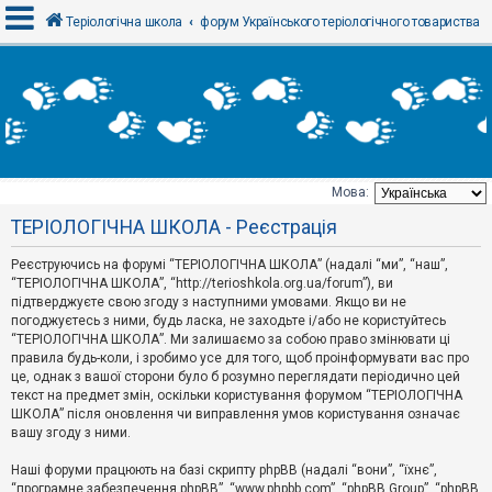
Теріологічна школа
форум Українського теріологічного товариства
В
х
і
д
Мова:
Т
ТЕРІОЛОГІЧНА ШКОЛА - Реєстрація
е
м
и
Реєструючись на форумі “ТЕРІОЛОГІЧНА ШКОЛА” (надалі “ми”, “наш”,
б
“ТЕРІОЛОГІЧНА ШКОЛА”, “http://terioshkola.org.ua/forum”), ви
е
підтверджуєте свою згоду з наступними умовами. Якщо ви не
з
погоджуєтесь з ними, будь ласка, не заходьте і/або не користуйтесь
в
і
“ТЕРІОЛОГІЧНА ШКОЛА”. Ми залишаємо за собою право змінювати ці
д
правила будь-коли, і зробимо усе для того, щоб проінформувати вас про
п
це, однак з вашої сторони було б розумно переглядати періодично цей
о
текст на предмет змін, оскільки користування форумом “ТЕРІОЛОГІЧНА
в
ШКОЛА” після оновлення чи виправлення умов користування означає
і
д
вашу згоду з ними.
е
й
Наші форуми працюють на базі скрипту phpBB (надалі “вони”, “їхнє”,
“програмне забезпечення phpBB”, “www.phpbb.com”, “phpBB Group”, “phpBB