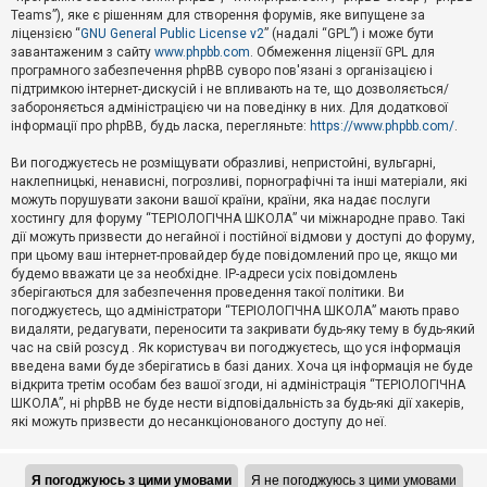
Teams”), яке є рішенням для створення форумів, яке випущене за
А
ліцензією “
GNU General Public License v2
” (надалі “GPL”) і може бути
к
завантаженим з сайту
www.phpbb.com
. Обмеження ліцензії GPL для
т
програмного забезпечення phpBB суворо пов'язані з організацією і
и
підтримкою інтернет-дискусій і не впливають на те, що дозволяється/
в
н
забороняється адміністрацією чи на поведінку в них. Для додаткової
і
інформації про phpBB, будь ласка, перегляньте:
https://www.phpbb.com/
.
т
е
Ви погоджуєтесь не розміщувати образливі, непристойні, вульгарні,
м
наклепницькі, ненависні, погрозливі, порнографічні та інші матеріали, які
и
можуть порушувати закони вашої країни, країни, яка надає послуги
хостингу для форуму “ТЕРІОЛОГІЧНА ШКОЛА” чи міжнародне право. Такі
дії можуть призвести до негайної і постійної відмови у доступі до форуму,
П
при цьому ваш інтернет-провайдер буде повідомлений про це, якщо ми
о
ш
будемо вважати це за необхідне. IP-адреси усіх повідомлень
у
зберігаються для забезпечення проведення такої політики. Ви
к
погоджуєтесь, що адміністратори “ТЕРІОЛОГІЧНА ШКОЛА” мають право
видаляти, редагувати, переносити та закривати будь-яку тему в будь-який
час на свій розсуд . Як користувач ви погоджуєтесь, що уся інформація
Д
введена вами буде зберігатись в базі даних. Хоча ця інформація не буде
о
відкрита третім особам без вашої згоди, ні адміністрація “ТЕРІОЛОГІЧНА
п
ШКОЛА”, ні phpBB не буде нести відповідальність за будь-які дії хакерів,
о
які можуть призвести до несанкціонованого доступу до неї.
м
о
г
а