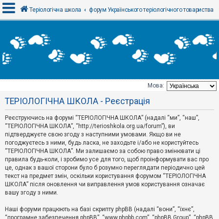
Теріологічна школа
форум Українського теріологічного товариства
В
х
і
д
Мова:
Т
ТЕРІОЛОГІЧНА ШКОЛА - Реєстрація
е
м
и
Реєструючись на форумі “ТЕРІОЛОГІЧНА ШКОЛА” (надалі “ми”, “наш”,
б
“ТЕРІОЛОГІЧНА ШКОЛА”, “http://terioshkola.org.ua/forum”), ви
е
підтверджуєте свою згоду з наступними умовами. Якщо ви не
з
погоджуєтесь з ними, будь ласка, не заходьте і/або не користуйтесь
в
і
“ТЕРІОЛОГІЧНА ШКОЛА”. Ми залишаємо за собою право змінювати ці
д
правила будь-коли, і зробимо усе для того, щоб проінформувати вас про
п
це, однак з вашої сторони було б розумно переглядати періодично цей
о
текст на предмет змін, оскільки користування форумом “ТЕРІОЛОГІЧНА
в
ШКОЛА” після оновлення чи виправлення умов користування означає
і
д
вашу згоду з ними.
е
й
Наші форуми працюють на базі скрипту phpBB (надалі “вони”, “їхнє”,
“програмне забезпечення phpBB”, “www.phpbb.com”, “phpBB Group”, “phpBB