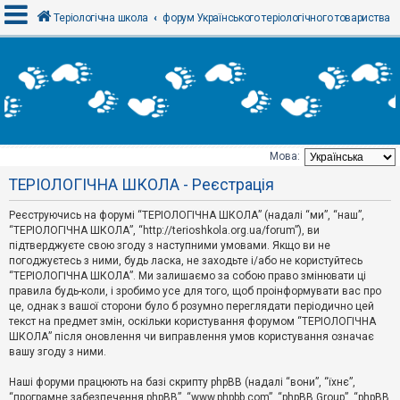
Теріологічна школа
форум Українського теріологічного товариства
В
х
і
д
Мова:
Т
ТЕРІОЛОГІЧНА ШКОЛА - Реєстрація
е
м
и
Реєструючись на форумі “ТЕРІОЛОГІЧНА ШКОЛА” (надалі “ми”, “наш”,
б
“ТЕРІОЛОГІЧНА ШКОЛА”, “http://terioshkola.org.ua/forum”), ви
е
підтверджуєте свою згоду з наступними умовами. Якщо ви не
з
погоджуєтесь з ними, будь ласка, не заходьте і/або не користуйтесь
в
і
“ТЕРІОЛОГІЧНА ШКОЛА”. Ми залишаємо за собою право змінювати ці
д
правила будь-коли, і зробимо усе для того, щоб проінформувати вас про
п
це, однак з вашої сторони було б розумно переглядати періодично цей
о
текст на предмет змін, оскільки користування форумом “ТЕРІОЛОГІЧНА
в
ШКОЛА” після оновлення чи виправлення умов користування означає
і
д
вашу згоду з ними.
е
й
Наші форуми працюють на базі скрипту phpBB (надалі “вони”, “їхнє”,
“програмне забезпечення phpBB”, “www.phpbb.com”, “phpBB Group”, “phpBB