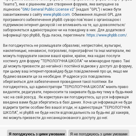
Teams”), яке є рішенням для створення форумів, яке випущене за
А
ліцензією “
GNU General Public License v2
” (надалі “GPL”) і може бути
к
завантаженим з сайту
www.phpbb.com
. Обмеження ліцензії GPL для
т
програмного забезпечення phpBB суворо пов'язані з організацією і
и
підтримкою інтернет-дискусій і не впливають на те, що дозволяється/
в
н
забороняється адміністрацією чи на поведінку в них. Для додаткової
і
інформації про phpBB, будь ласка, перегляньте:
https://www.phpbb.com/
.
т
е
Ви погоджуєтесь не розміщувати образливі, непристойні, вульгарні,
м
наклепницькі, ненависні, погрозливі, порнографічні та інші матеріали, які
и
можуть порушувати закони вашої країни, країни, яка надає послуги
хостингу для форуму “ТЕРІОЛОГІЧНА ШКОЛА” чи міжнародне право. Такі
дії можуть призвести до негайної і постійної відмови у доступі до форуму,
П
при цьому ваш інтернет-провайдер буде повідомлений про це, якщо ми
о
ш
будемо вважати це за необхідне. IP-адреси усіх повідомлень
у
зберігаються для забезпечення проведення такої політики. Ви
к
погоджуєтесь, що адміністратори “ТЕРІОЛОГІЧНА ШКОЛА” мають право
видаляти, редагувати, переносити та закривати будь-яку тему в будь-який
час на свій розсуд . Як користувач ви погоджуєтесь, що уся інформація
Д
введена вами буде зберігатись в базі даних. Хоча ця інформація не буде
о
відкрита третім особам без вашої згоди, ні адміністрація “ТЕРІОЛОГІЧНА
п
ШКОЛА”, ні phpBB не буде нести відповідальність за будь-які дії хакерів,
о
які можуть призвести до несанкціонованого доступу до неї.
м
о
г
а