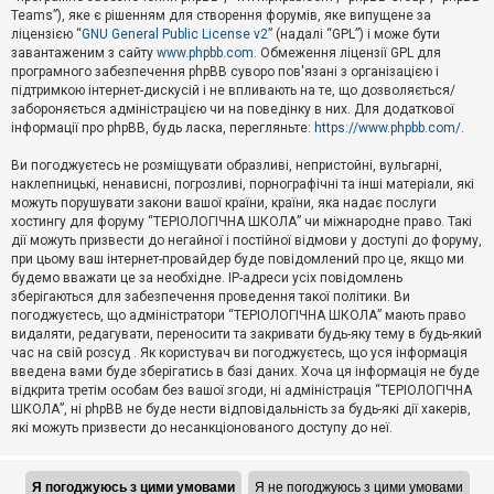
Teams”), яке є рішенням для створення форумів, яке випущене за
А
ліцензією “
GNU General Public License v2
” (надалі “GPL”) і може бути
к
завантаженим з сайту
www.phpbb.com
. Обмеження ліцензії GPL для
т
програмного забезпечення phpBB суворо пов'язані з організацією і
и
підтримкою інтернет-дискусій і не впливають на те, що дозволяється/
в
н
забороняється адміністрацією чи на поведінку в них. Для додаткової
і
інформації про phpBB, будь ласка, перегляньте:
https://www.phpbb.com/
.
т
е
Ви погоджуєтесь не розміщувати образливі, непристойні, вульгарні,
м
наклепницькі, ненависні, погрозливі, порнографічні та інші матеріали, які
и
можуть порушувати закони вашої країни, країни, яка надає послуги
хостингу для форуму “ТЕРІОЛОГІЧНА ШКОЛА” чи міжнародне право. Такі
дії можуть призвести до негайної і постійної відмови у доступі до форуму,
П
при цьому ваш інтернет-провайдер буде повідомлений про це, якщо ми
о
ш
будемо вважати це за необхідне. IP-адреси усіх повідомлень
у
зберігаються для забезпечення проведення такої політики. Ви
к
погоджуєтесь, що адміністратори “ТЕРІОЛОГІЧНА ШКОЛА” мають право
видаляти, редагувати, переносити та закривати будь-яку тему в будь-який
час на свій розсуд . Як користувач ви погоджуєтесь, що уся інформація
Д
введена вами буде зберігатись в базі даних. Хоча ця інформація не буде
о
відкрита третім особам без вашої згоди, ні адміністрація “ТЕРІОЛОГІЧНА
п
ШКОЛА”, ні phpBB не буде нести відповідальність за будь-які дії хакерів,
о
які можуть призвести до несанкціонованого доступу до неї.
м
о
г
а