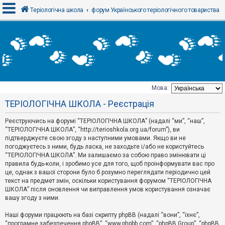
Теріологічна школа
форум Українського теріологічного товариства
В
х
і
д
Мова:
Т
ТЕРІОЛОГІЧНА ШКОЛА - Реєстрація
е
м
и
Реєструючись на форумі “ТЕРІОЛОГІЧНА ШКОЛА” (надалі “ми”, “наш”,
б
“ТЕРІОЛОГІЧНА ШКОЛА”, “http://terioshkola.org.ua/forum”), ви
е
підтверджуєте свою згоду з наступними умовами. Якщо ви не
з
погоджуєтесь з ними, будь ласка, не заходьте і/або не користуйтесь
в
і
“ТЕРІОЛОГІЧНА ШКОЛА”. Ми залишаємо за собою право змінювати ці
д
правила будь-коли, і зробимо усе для того, щоб проінформувати вас про
п
це, однак з вашої сторони було б розумно переглядати періодично цей
о
текст на предмет змін, оскільки користування форумом “ТЕРІОЛОГІЧНА
в
ШКОЛА” після оновлення чи виправлення умов користування означає
і
д
вашу згоду з ними.
е
й
Наші форуми працюють на базі скрипту phpBB (надалі “вони”, “їхнє”,
“програмне забезпечення phpBB”, “www.phpbb.com”, “phpBB Group”, “phpBB