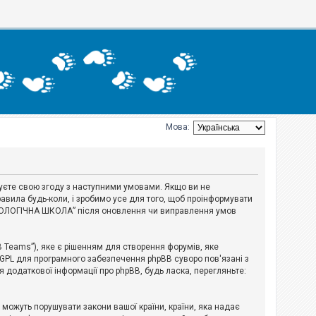
Мова:
джуєте свою згоду з наступними умовами. Якщо ви не
авила будь-коли, і зробимо усе для того, щоб проінформувати
ЕРІОЛОГІЧНА ШКОЛА” після оновлення чи виправлення умов
B Teams”), яке є рішенням для створення форумів, яке
 GPL для програмного забезпечення phpBB суворо пов'язані з
я додаткової інформації про phpBB, будь ласка, перегляньте:
і можуть порушувати закони вашої країни, країни, яка надає