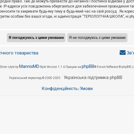
не право. Такі дії можуть призвести до негайної і постійної відмови у дос
. IP-адреси усіх повідомлень зберігаються для забезпечення проведення так
носити та закривати будь-яку тему в будь-який час на свій розсуд . Як кор
третім особам без вашої згоди, ні адміністрація “ТЕРІОЛОГІЧНА ШКОЛА”, ні phpB
гічного товариства
Зв'
MannixMD
phpBB
Silver style by
Style Version 1.1.6
Працює на
® Forum Software © phpBB L
Українська підтримка phpBB
Український переклад © 2005-2020
Конфіденційність
Умови
|