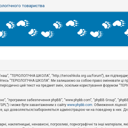
ологічного товариства
аш”, “ТЕРІОЛОГІЧНА ШКОЛА”, “http://terioshkola.org.ua/forum”), ви підтвер
туйтесь “ТЕРІОЛОГІЧНА ШКОЛА”. Ми залишаємо за собою право змінювати ці пр
ти періодично цей текст на предмет змін, оскільки користування форумом “Т
хнє”, “програмне забезпечення phpBB”, “www.phpbb.com”, “phpBB Group”, “phpB
 “GPL”) і може бути завантаженим з сайту
www.phpbb.com
. Обмеження ліцензії
 те, що дозволяється/забороняється адміністрацією чи на поведінку в них. Дл
ні, наклепницькі, ненависні, погрозливі, порнографічні та інші матеріали, як