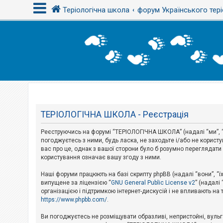
Теріологічна школа
форум Українського тері
В
х
і
д
Т
е
м
ТЕРІОЛОГІЧНА ШКОЛА - Реєстрація
и
б
Реєструючись на форумі “ТЕРІОЛОГІЧНА ШКОЛА” (надалі “ми”, “н
е
з
погоджуєтесь з ними, будь ласка, не заходьте і/або не корис
в
вас про це, однак з вашої сторони було б розумно перегляда
і
користування означає вашу згоду з ними.
д
п
Наші форуми працюють на базі скрипту phpBB (надалі “вони”, “ї
о
в
випущене за ліцензією “
GNU General Public License v2
” (надалі
і
організацією і підтримкою інтернет-дискусій і не впливають на
д
https://www.phpbb.com/
.
е
й
Ви погоджуєтесь не розміщувати образливі, непристойні, вульгар