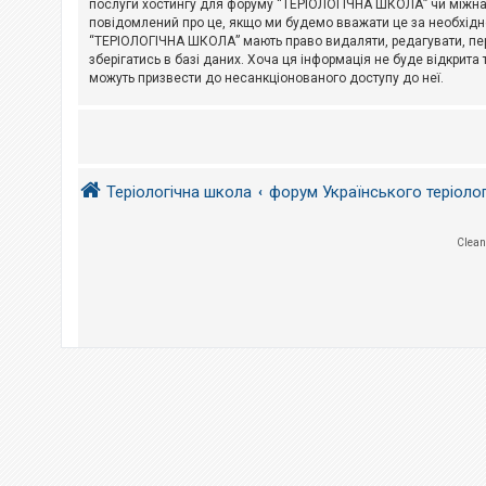
послуги хостингу для форуму “ТЕРІОЛОГІЧНА ШКОЛА” чи міжнарод
повідомлений про це, якщо ми будемо вважати це за необхідне
А
“ТЕРІОЛОГІЧНА ШКОЛА” мають право видаляти, редагувати, пере
к
зберігатись в базі даних. Хоча ця інформація не буде відкрита 
т
и
можуть призвести до несанкціонованого доступу до неї.
в
н
і
т
е
м
и
Теріологічна школа
форум Українського теріоло
П
Clean
о
ш
у
к
Д
о
п
о
м
о
г
а