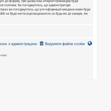
тупі до форуму, при цьому ваш інтернет-провайдер буде
ої політики. Ви погоджуєтесь, що адміністратори
истувач ви погоджуєтесь, що уся інформація введена вами буде
B не буде нести відповідальність за будь-які дії хакерів, які
язок з адміністрацією
Видалити файли cookie
imited