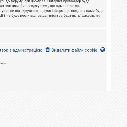
тупі до форуму, при цьому ваш інтернет-провайдер буде
ої політики. Ви погоджуєтесь, що адміністратори
истувач ви погоджуєтесь, що уся інформація введена вами буде
B не буде нести відповідальність за будь-які дії хакерів, які
язок з адміністрацією
Видалити файли cookie
imited