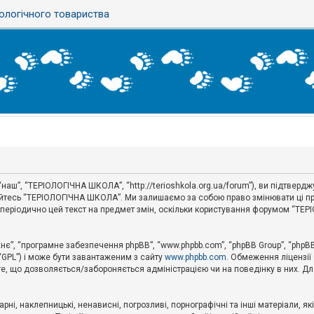
ологічного товариства
аш”, “ТЕРІОЛОГІЧНА ШКОЛА”, “http://terioshkola.org.ua/forum”), ви підтвер
туйтесь “ТЕРІОЛОГІЧНА ШКОЛА”. Ми залишаємо за собою право змінювати ці пр
ти періодично цей текст на предмет змін, оскільки користування форумом “Т
хнє”, “програмне забезпечення phpBB”, “www.phpbb.com”, “phpBB Group”, “phpB
 “GPL”) і може бути завантаженим з сайту
www.phpbb.com
. Обмеження ліцензії
 те, що дозволяється/забороняється адміністрацією чи на поведінку в них. Дл
ні, наклепницькі, ненависні, погрозливі, порнографічні та інші матеріали, як