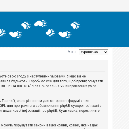
Мова:
джуєте свою згоду з наступними умовами. Якщо ви не
авила будь-коли, і зробимо усе для того, щоб проінформувати
ЕРІОЛОГІЧНА ШКОЛА” після оновлення чи виправлення умов
B Teams”), яке є рішенням для створення форумів, яке
 GPL для програмного забезпечення phpBB суворо пов'язані з
я додаткової інформації про phpBB, будь ласка, перегляньте:
і можуть порушувати закони вашої країни, країни, яка надає