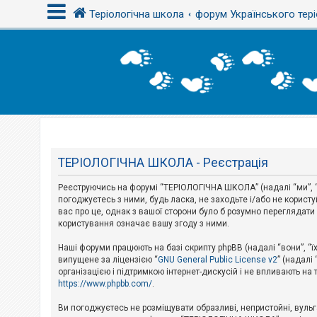
Теріологічна школа
форум Українського тері
В
х
і
д
Т
е
м
ТЕРІОЛОГІЧНА ШКОЛА - Реєстрація
и
б
Реєструючись на форумі “ТЕРІОЛОГІЧНА ШКОЛА” (надалі “ми”, “н
е
з
погоджуєтесь з ними, будь ласка, не заходьте і/або не корис
в
вас про це, однак з вашої сторони було б розумно перегляда
і
користування означає вашу згоду з ними.
д
п
Наші форуми працюють на базі скрипту phpBB (надалі “вони”, “ї
о
в
випущене за ліцензією “
GNU General Public License v2
” (надалі
і
організацією і підтримкою інтернет-дискусій і не впливають на
д
https://www.phpbb.com/
.
е
й
Ви погоджуєтесь не розміщувати образливі, непристойні, вульгар