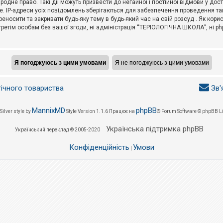
не право. Такі дії можуть призвести до негайної і постійної відмови у дос
. IP-адреси усіх повідомлень зберігаються для забезпечення проведення так
носити та закривати будь-яку тему в будь-який час на свій розсуд . Як кор
третім особам без вашої згоди, ні адміністрація “ТЕРІОЛОГІЧНА ШКОЛА”, ні phpB
гічного товариства
Зв'
MannixMD
phpBB
Silver style by
Style Version 1.1.6
Працює на
® Forum Software © phpBB L
Українська підтримка phpBB
Український переклад © 2005-2020
Конфіденційність
Умови
|