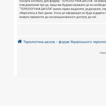
послуги хостингу для форуму “ТЕРІОЛОГІЧНА ШКОЛА” чи міжнарод
повідомлений про це, якщо ми будемо вважати це за необхідне
А
“ТЕРІОЛОГІЧНА ШКОЛА” мають право видаляти, редагувати, пере
к
зберігатись в базі даних. Хоча ця інформація не буде відкрита 
т
и
можуть призвести до несанкціонованого доступу до неї.
в
н
і
т
е
м
и
Теріологічна школа
форум Українського теріоло
П
Clean
о
ш
у
к
Д
о
п
о
м
о
г
а