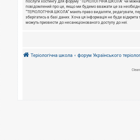
послуги хостингу для форуму “ТЕРІОЛОГІЧНА ШКОЛА” чи міжнарод
повідомлений про це, якщо ми будемо вважати це за необхідне
А
“ТЕРІОЛОГІЧНА ШКОЛА” мають право видаляти, редагувати, пере
к
зберігатись в базі даних. Хоча ця інформація не буде відкрита 
т
и
можуть призвести до несанкціонованого доступу до неї.
в
н
і
т
е
м
и
Теріологічна школа
форум Українського теріоло
П
Clean
о
ш
у
к
Д
о
п
о
м
о
г
а