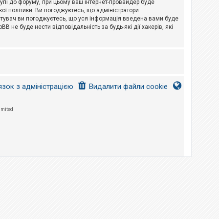
тупі до форуму, при цьому ваш інтернет-провайдер буде
ої політики. Ви погоджуєтесь, що адміністратори
истувач ви погоджуєтесь, що уся інформація введена вами буде
B не буде нести відповідальність за будь-які дії хакерів, які
язок з адміністрацією
Видалити файли cookie
imited