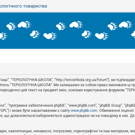
ологічного товариства
аш”, “ТЕРІОЛОГІЧНА ШКОЛА”, “http://terioshkola.org.ua/forum”), ви підтвер
туйтесь “ТЕРІОЛОГІЧНА ШКОЛА”. Ми залишаємо за собою право змінювати ці пр
ти періодично цей текст на предмет змін, оскільки користування форумом “Т
хнє”, “програмне забезпечення phpBB”, “www.phpbb.com”, “phpBB Group”, “phpB
 “GPL”) і може бути завантаженим з сайту
www.phpbb.com
. Обмеження ліцензії
 те, що дозволяється/забороняється адміністрацією чи на поведінку в них. Дл
ні, наклепницькі, ненависні, погрозливі, порнографічні та інші матеріали, як