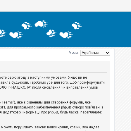
Мова:
джуєте свою згоду з наступними умовами. Якщо ви не
авила будь-коли, і зробимо усе для того, щоб проінформувати
ЕРІОЛОГІЧНА ШКОЛА” після оновлення чи виправлення умов
B Teams”), яке є рішенням для створення форумів, яке
 GPL для програмного забезпечення phpBB суворо пов'язані з
я додаткової інформації про phpBB, будь ласка, перегляньте:
і можуть порушувати закони вашої країни, країни, яка надає