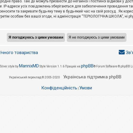
не право. Такі дії можуть призвести до негайної і постійної відмови у дос
. IP-адреси усіх повідомлень зберігаються для забезпечення проведення так
носити та закривати будь-яку тему в будь-який час на свій розсуд . Як кор
третім особам без вашої згоди, ні адміністрація “ТЕРІОЛОГІЧНА ШКОЛА”, ні phpB
гічного товариства
Зв'
MannixMD
phpBB
Silver style by
Style Version 1.1.6
Працює на
® Forum Software © phpBB L
Українська підтримка phpBB
Український переклад © 2005-2020
Конфіденційність
Умови
|