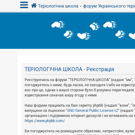
Теріологічна школа
форум Українського тері
В
х
і
д
Т
е
м
ТЕРІОЛОГІЧНА ШКОЛА - Реєстрація
и
б
Реєструючись на форумі “ТЕРІОЛОГІЧНА ШКОЛА” (надалі “ми”, “н
е
з
погоджуєтесь з ними, будь ласка, не заходьте і/або не корис
в
вас про це, однак з вашої сторони було б розумно перегляда
і
користування означає вашу згоду з ними.
д
п
Наші форуми працюють на базі скрипту phpBB (надалі “вони”, “ї
о
в
випущене за ліцензією “
GNU General Public License v2
” (надалі
і
організацією і підтримкою інтернет-дискусій і не впливають на
д
https://www.phpbb.com/
.
е
й
Ви погоджуєтесь не розміщувати образливі, непристойні, вульгар