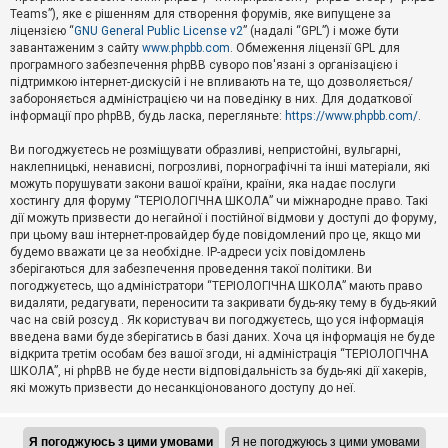
Teams”), яке є рішенням для створення форумів, яке випущене за
А
ліцензією “
GNU General Public License v2
” (надалі “GPL”) і може бути
к
завантаженим з сайту
www.phpbb.com
. Обмеження ліцензії GPL для
т
програмного забезпечення phpBB суворо пов'язані з організацією і
и
підтримкою інтернет-дискусій і не впливають на те, що дозволяється/
в
н
забороняється адміністрацією чи на поведінку в них. Для додаткової
і
інформації про phpBB, будь ласка, перегляньте:
https://www.phpbb.com/
.
т
е
Ви погоджуєтесь не розміщувати образливі, непристойні, вульгарні,
м
наклепницькі, ненависні, погрозливі, порнографічні та інші матеріали, які
и
можуть порушувати закони вашої країни, країни, яка надає послуги
хостингу для форуму “ТЕРІОЛОГІЧНА ШКОЛА” чи міжнародне право. Такі
дії можуть призвести до негайної і постійної відмови у доступі до форуму,
П
при цьому ваш інтернет-провайдер буде повідомлений про це, якщо ми
о
ш
будемо вважати це за необхідне. IP-адреси усіх повідомлень
у
зберігаються для забезпечення проведення такої політики. Ви
к
погоджуєтесь, що адміністратори “ТЕРІОЛОГІЧНА ШКОЛА” мають право
видаляти, редагувати, переносити та закривати будь-яку тему в будь-який
час на свій розсуд . Як користувач ви погоджуєтесь, що уся інформація
Д
введена вами буде зберігатись в базі даних. Хоча ця інформація не буде
о
відкрита третім особам без вашої згоди, ні адміністрація “ТЕРІОЛОГІЧНА
п
ШКОЛА”, ні phpBB не буде нести відповідальність за будь-які дії хакерів,
о
які можуть призвести до несанкціонованого доступу до неї.
м
о
г
а