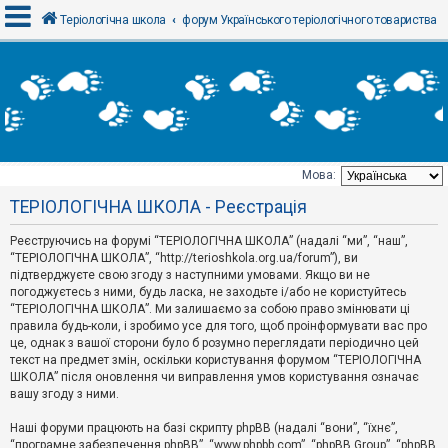
Теріологічна школа
форум Українського теріологічного товариства
В
х
і
д
Мова:
Т
ТЕРІОЛОГІЧНА ШКОЛА - Реєстрація
е
м
и
Реєструючись на форумі “ТЕРІОЛОГІЧНА ШКОЛА” (надалі “ми”, “наш”,
б
“ТЕРІОЛОГІЧНА ШКОЛА”, “http://terioshkola.org.ua/forum”), ви
е
підтверджуєте свою згоду з наступними умовами. Якщо ви не
з
погоджуєтесь з ними, будь ласка, не заходьте і/або не користуйтесь
в
і
“ТЕРІОЛОГІЧНА ШКОЛА”. Ми залишаємо за собою право змінювати ці
д
правила будь-коли, і зробимо усе для того, щоб проінформувати вас про
п
це, однак з вашої сторони було б розумно переглядати періодично цей
о
текст на предмет змін, оскільки користування форумом “ТЕРІОЛОГІЧНА
в
ШКОЛА” після оновлення чи виправлення умов користування означає
і
д
вашу згоду з ними.
е
й
Наші форуми працюють на базі скрипту phpBB (надалі “вони”, “їхнє”,
“програмне забезпечення phpBB”, “www.phpbb.com”, “phpBB Group”, “phpBB