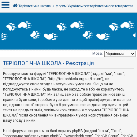
Теріологічна школа
форум Українського теріологічного товариства
В
х
і
д
Мова:
Т
ТЕРІОЛОГІЧНА ШКОЛА - Реєстрація
е
м
и
Реєструючись на форумі “ТЕРІОЛОГІЧНА ШКОЛА” (надалі “ми”, “наш”,
б
“ТЕРІОЛОГІЧНА ШКОЛА”, “http://terioshkola.org.ua/forum”), ви
е
підтверджуєте свою згоду з наступними умовами. Якщо ви не
з
погоджуєтесь з ними, будь ласка, не заходьте і/або не користуйтесь
в
і
“ТЕРІОЛОГІЧНА ШКОЛА”. Ми залишаємо за собою право змінювати ці
д
правила будь-коли, і зробимо усе для того, щоб проінформувати вас про
п
це, однак з вашої сторони було б розумно переглядати періодично цей
о
текст на предмет змін, оскільки користування форумом “ТЕРІОЛОГІЧНА
в
ШКОЛА” після оновлення чи виправлення умов користування означає
і
д
вашу згоду з ними.
е
й
Наші форуми працюють на базі скрипту phpBB (надалі “вони”, “їхнє”,
“програмне забезпечення phpBB”, “www.phpbb.com”, “phpBB Group”, “phpBB