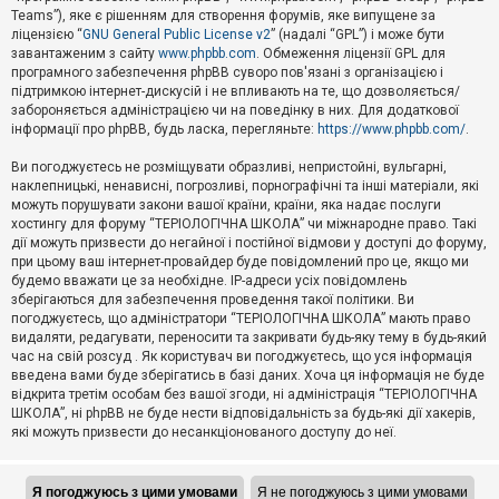
Teams”), яке є рішенням для створення форумів, яке випущене за
А
ліцензією “
GNU General Public License v2
” (надалі “GPL”) і може бути
к
завантаженим з сайту
www.phpbb.com
. Обмеження ліцензії GPL для
т
програмного забезпечення phpBB суворо пов'язані з організацією і
и
підтримкою інтернет-дискусій і не впливають на те, що дозволяється/
в
н
забороняється адміністрацією чи на поведінку в них. Для додаткової
і
інформації про phpBB, будь ласка, перегляньте:
https://www.phpbb.com/
.
т
е
Ви погоджуєтесь не розміщувати образливі, непристойні, вульгарні,
м
наклепницькі, ненависні, погрозливі, порнографічні та інші матеріали, які
и
можуть порушувати закони вашої країни, країни, яка надає послуги
хостингу для форуму “ТЕРІОЛОГІЧНА ШКОЛА” чи міжнародне право. Такі
дії можуть призвести до негайної і постійної відмови у доступі до форуму,
П
при цьому ваш інтернет-провайдер буде повідомлений про це, якщо ми
о
ш
будемо вважати це за необхідне. IP-адреси усіх повідомлень
у
зберігаються для забезпечення проведення такої політики. Ви
к
погоджуєтесь, що адміністратори “ТЕРІОЛОГІЧНА ШКОЛА” мають право
видаляти, редагувати, переносити та закривати будь-яку тему в будь-який
час на свій розсуд . Як користувач ви погоджуєтесь, що уся інформація
Д
введена вами буде зберігатись в базі даних. Хоча ця інформація не буде
о
відкрита третім особам без вашої згоди, ні адміністрація “ТЕРІОЛОГІЧНА
п
ШКОЛА”, ні phpBB не буде нести відповідальність за будь-які дії хакерів,
о
які можуть призвести до несанкціонованого доступу до неї.
м
о
г
а