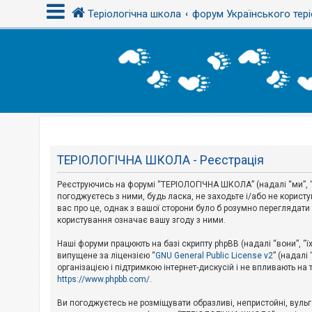
Теріологічна школа
форум Українського тері
В
х
і
д
Т
е
м
ТЕРІОЛОГІЧНА ШКОЛА - Реєстрація
и
б
Реєструючись на форумі “ТЕРІОЛОГІЧНА ШКОЛА” (надалі “ми”, “н
е
з
погоджуєтесь з ними, будь ласка, не заходьте і/або не корис
в
вас про це, однак з вашої сторони було б розумно перегляда
і
користування означає вашу згоду з ними.
д
п
Наші форуми працюють на базі скрипту phpBB (надалі “вони”, “ї
о
в
випущене за ліцензією “
GNU General Public License v2
” (надалі
і
організацією і підтримкою інтернет-дискусій і не впливають на
д
https://www.phpbb.com/
.
е
й
Ви погоджуєтесь не розміщувати образливі, непристойні, вульгар