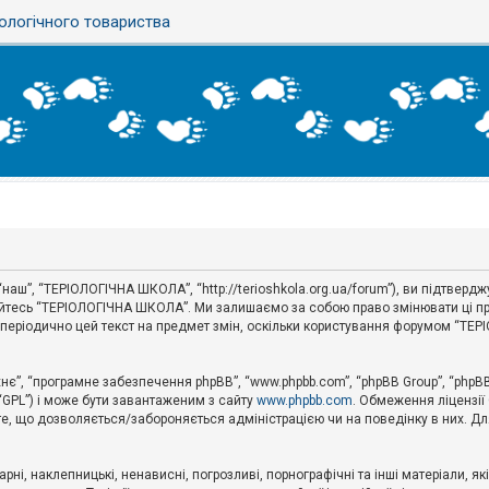
ологічного товариства
аш”, “ТЕРІОЛОГІЧНА ШКОЛА”, “http://terioshkola.org.ua/forum”), ви підтвер
туйтесь “ТЕРІОЛОГІЧНА ШКОЛА”. Ми залишаємо за собою право змінювати ці пр
ти періодично цей текст на предмет змін, оскільки користування форумом “Т
хнє”, “програмне забезпечення phpBB”, “www.phpbb.com”, “phpBB Group”, “phpB
 “GPL”) і може бути завантаженим з сайту
www.phpbb.com
. Обмеження ліцензії
 те, що дозволяється/забороняється адміністрацією чи на поведінку в них. Дл
ні, наклепницькі, ненависні, погрозливі, порнографічні та інші матеріали, як