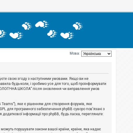
Мова:
джуєте свою згоду з наступними умовами. Якщо ви не
авила будь-коли, і зробимо усе для того, щоб проінформувати
ЕРІОЛОГІЧНА ШКОЛА” після оновлення чи виправлення умов
B Teams”), яке є рішенням для створення форумів, яке
 GPL для програмного забезпечення phpBB суворо пов'язані з
я додаткової інформації про phpBB, будь ласка, перегляньте:
і можуть порушувати закони вашої країни, країни, яка надає