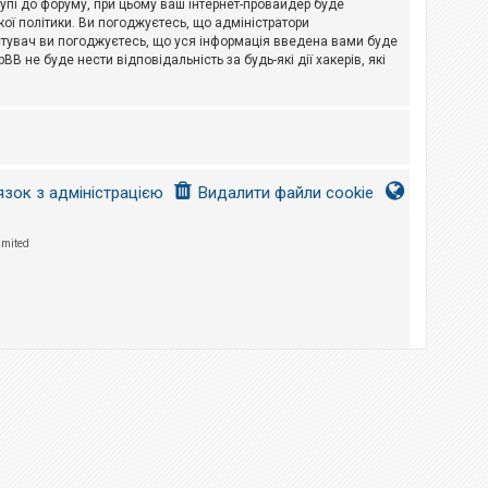
тупі до форуму, при цьому ваш інтернет-провайдер буде
ої політики. Ви погоджуєтесь, що адміністратори
истувач ви погоджуєтесь, що уся інформація введена вами буде
B не буде нести відповідальність за будь-які дії хакерів, які
язок з адміністрацією
Видалити файли cookie
imited