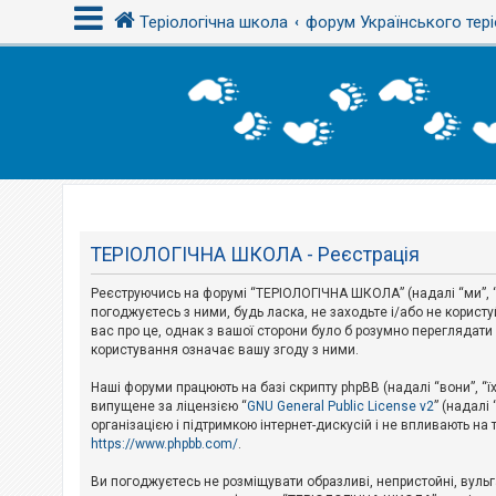
Теріологічна школа
форум Українського тері
В
х
і
д
Т
е
м
ТЕРІОЛОГІЧНА ШКОЛА - Реєстрація
и
б
Реєструючись на форумі “ТЕРІОЛОГІЧНА ШКОЛА” (надалі “ми”, “н
е
з
погоджуєтесь з ними, будь ласка, не заходьте і/або не корис
в
вас про це, однак з вашої сторони було б розумно перегляда
і
користування означає вашу згоду з ними.
д
п
Наші форуми працюють на базі скрипту phpBB (надалі “вони”, “ї
о
в
випущене за ліцензією “
GNU General Public License v2
” (надалі
і
організацією і підтримкою інтернет-дискусій і не впливають на
д
https://www.phpbb.com/
.
е
й
Ви погоджуєтесь не розміщувати образливі, непристойні, вульгар