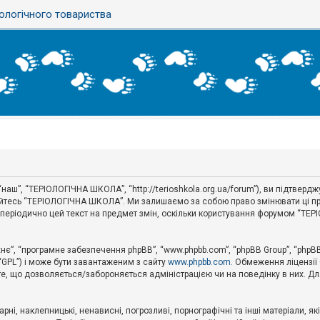
ологічного товариства
аш”, “ТЕРІОЛОГІЧНА ШКОЛА”, “http://terioshkola.org.ua/forum”), ви підтвер
туйтесь “ТЕРІОЛОГІЧНА ШКОЛА”. Ми залишаємо за собою право змінювати ці пр
ти періодично цей текст на предмет змін, оскільки користування форумом “Т
хнє”, “програмне забезпечення phpBB”, “www.phpbb.com”, “phpBB Group”, “phpB
 “GPL”) і може бути завантаженим з сайту
www.phpbb.com
. Обмеження ліцензії
 те, що дозволяється/забороняється адміністрацією чи на поведінку в них. Дл
ні, наклепницькі, ненависні, погрозливі, порнографічні та інші матеріали, як