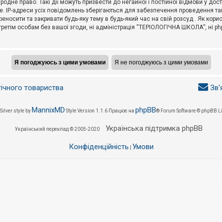
не право. Такі дії можуть призвести до негайної і постійної відмови у дос
. IP-адреси усіх повідомлень зберігаються для забезпечення проведення так
носити та закривати будь-яку тему в будь-який час на свій розсуд . Як кор
третім особам без вашої згоди, ні адміністрація “ТЕРІОЛОГІЧНА ШКОЛА”, ні phpB
гічного товариства
Зв'
MannixMD
phpBB
Silver style by
Style Version 1.1.6
Працює на
® Forum Software © phpBB L
Українська підтримка phpBB
Український переклад © 2005-2020
Конфіденційність
Умови
|