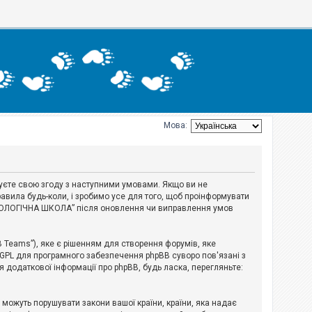
Мова:
джуєте свою згоду з наступними умовами. Якщо ви не
авила будь-коли, і зробимо усе для того, щоб проінформувати
ЕРІОЛОГІЧНА ШКОЛА” після оновлення чи виправлення умов
B Teams”), яке є рішенням для створення форумів, яке
 GPL для програмного забезпечення phpBB суворо пов'язані з
я додаткової інформації про phpBB, будь ласка, перегляньте:
і можуть порушувати закони вашої країни, країни, яка надає