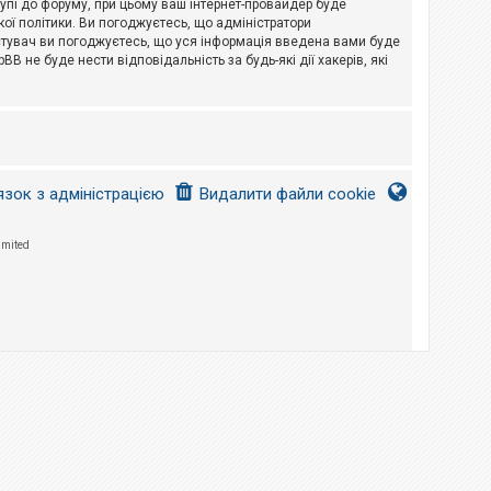
тупі до форуму, при цьому ваш інтернет-провайдер буде
ої політики. Ви погоджуєтесь, що адміністратори
истувач ви погоджуєтесь, що уся інформація введена вами буде
B не буде нести відповідальність за будь-які дії хакерів, які
язок з адміністрацією
Видалити файли cookie
imited