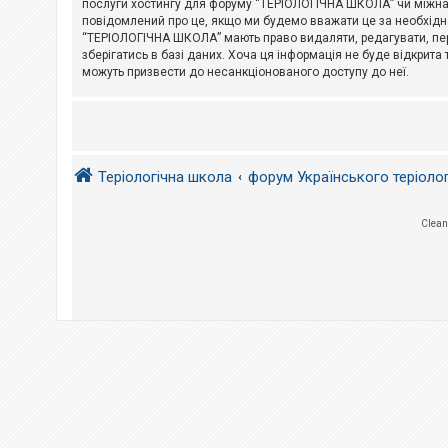
послуги хостингу для форуму “ТЕРІОЛОГІЧНА ШКОЛА” чи міжнарод
повідомлений про це, якщо ми будемо вважати це за необхідне
А
“ТЕРІОЛОГІЧНА ШКОЛА” мають право видаляти, редагувати, пере
к
зберігатись в базі даних. Хоча ця інформація не буде відкрита 
т
и
можуть призвести до несанкціонованого доступу до неї.
в
н
і
т
е
м
и
Теріологічна школа
форум Українського теріоло
П
Clean
о
ш
у
к
Д
о
п
о
м
о
г
а