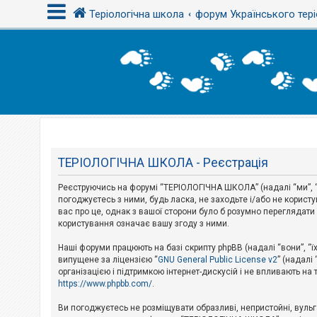
Теріологічна школа
форум Українського тері
В
х
і
д
Т
е
м
ТЕРІОЛОГІЧНА ШКОЛА - Реєстрація
и
б
Реєструючись на форумі “ТЕРІОЛОГІЧНА ШКОЛА” (надалі “ми”, “н
е
з
погоджуєтесь з ними, будь ласка, не заходьте і/або не корис
в
вас про це, однак з вашої сторони було б розумно перегляда
і
користування означає вашу згоду з ними.
д
п
Наші форуми працюють на базі скрипту phpBB (надалі “вони”, “ї
о
в
випущене за ліцензією “
GNU General Public License v2
” (надалі
і
організацією і підтримкою інтернет-дискусій і не впливають на
д
https://www.phpbb.com/
.
е
й
Ви погоджуєтесь не розміщувати образливі, непристойні, вульгар