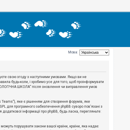
Мова:
джуєте свою згоду з наступними умовами. Якщо ви не
авила будь-коли, і зробимо усе для того, щоб проінформувати
ЕРІОЛОГІЧНА ШКОЛА” після оновлення чи виправлення умов
B Teams”), яке є рішенням для створення форумів, яке
 GPL для програмного забезпечення phpBB суворо пов'язані з
я додаткової інформації про phpBB, будь ласка, перегляньте:
і можуть порушувати закони вашої країни, країни, яка надає