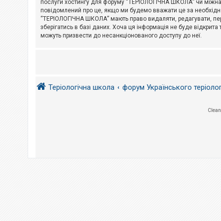
послуги хостингу для форуму “ТЕРІОЛОГІЧНА ШКОЛА” чи міжнарод
повідомлений про це, якщо ми будемо вважати це за необхідне
А
“ТЕРІОЛОГІЧНА ШКОЛА” мають право видаляти, редагувати, пере
к
зберігатись в базі даних. Хоча ця інформація не буде відкрита 
т
и
можуть призвести до несанкціонованого доступу до неї.
в
н
і
т
е
м
и
Теріологічна школа
форум Українського теріоло
П
Clean
о
ш
у
к
Д
о
п
о
м
о
г
а