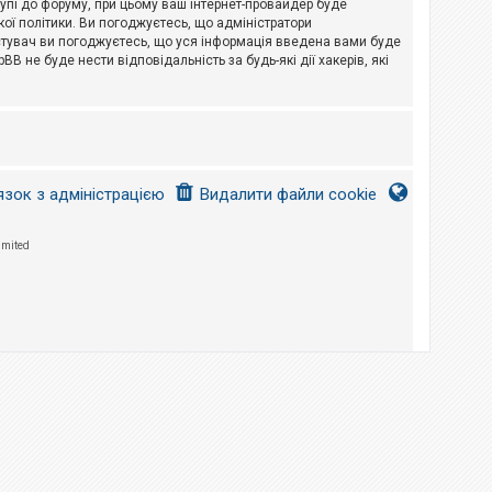
тупі до форуму, при цьому ваш інтернет-провайдер буде
ої політики. Ви погоджуєтесь, що адміністратори
истувач ви погоджуєтесь, що уся інформація введена вами буде
B не буде нести відповідальність за будь-які дії хакерів, які
язок з адміністрацією
Видалити файли cookie
imited