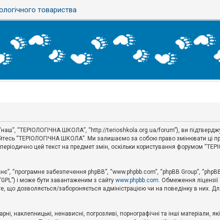
ологічного товариства
аш”, “ТЕРІОЛОГІЧНА ШКОЛА”, “http://terioshkola.org.ua/forum”), ви підтвер
туйтесь “ТЕРІОЛОГІЧНА ШКОЛА”. Ми залишаємо за собою право змінювати ці пр
ти періодично цей текст на предмет змін, оскільки користування форумом “Т
хнє”, “програмне забезпечення phpBB”, “www.phpbb.com”, “phpBB Group”, “phpB
 “GPL”) і може бути завантаженим з сайту
www.phpbb.com
. Обмеження ліцензії
 те, що дозволяється/забороняється адміністрацією чи на поведінку в них. Дл
ні, наклепницькі, ненависні, погрозливі, порнографічні та інші матеріали, як