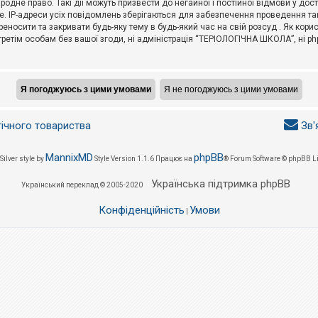
не право. Такі дії можуть призвести до негайної і постійної відмови у дос
. IP-адреси усіх повідомлень зберігаються для забезпечення проведення так
носити та закривати будь-яку тему в будь-який час на свій розсуд . Як кор
третім особам без вашої згоди, ні адміністрація “ТЕРІОЛОГІЧНА ШКОЛА”, ні phpB
гічного товариства
Зв'
MannixMD
phpBB
Silver style by
Style Version 1.1.6
Працює на
® Forum Software © phpBB L
Українська підтримка phpBB
Український переклад © 2005-2020
Конфіденційність
Умови
|