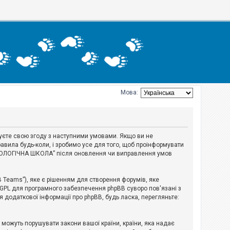
Мова:
джуєте свою згоду з наступними умовами. Якщо ви не
авила будь-коли, і зробимо усе для того, щоб проінформувати
ЕРІОЛОГІЧНА ШКОЛА” після оновлення чи виправлення умов
B Teams”), яке є рішенням для створення форумів, яке
 GPL для програмного забезпечення phpBB суворо пов'язані з
я додаткової інформації про phpBB, будь ласка, перегляньте:
і можуть порушувати закони вашої країни, країни, яка надає