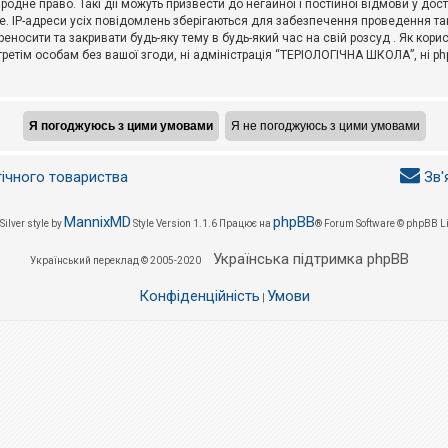
не право. Такі дії можуть призвести до негайної і постійної відмови у дос
. IP-адреси усіх повідомлень зберігаються для забезпечення проведення так
носити та закривати будь-яку тему в будь-який час на свій розсуд . Як кор
третім особам без вашої згоди, ні адміністрація “ТЕРІОЛОГІЧНА ШКОЛА”, ні phpB
гічного товариства
Зв'
MannixMD
phpBB
Silver style by
Style Version 1.1.6
Працює на
® Forum Software © phpBB L
Українська підтримка phpBB
Український переклад © 2005-2020
Конфіденційність
Умови
|