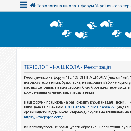
Теріологічна школа
форум Українського тері
В
х
і
д
Т
е
м
ТЕРІОЛОГІЧНА ШКОЛА - Реєстрація
и
б
Реєструючись на форумі “ТЕРІОЛОГІЧНА ШКОЛА” (надалі “ми”, “н
е
з
погоджуєтесь з ними, будь ласка, не заходьте і/або не корис
в
вас про це, однак з вашої сторони було б розумно перегляда
і
користування означає вашу згоду з ними.
д
п
Наші форуми працюють на базі скрипту phpBB (надалі “вони”, “ї
о
в
випущене за ліцензією “
GNU General Public License v2
” (надалі
і
організацією і підтримкою інтернет-дискусій і не впливають на
д
https://www.phpbb.com/
.
е
й
Ви погоджуєтесь не розміщувати образливі, непристойні, вульгар