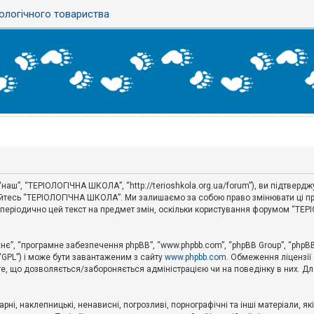
ологічного товариства
аш”, “ТЕРІОЛОГІЧНА ШКОЛА”, “http://terioshkola.org.ua/forum”), ви підтвер
туйтесь “ТЕРІОЛОГІЧНА ШКОЛА”. Ми залишаємо за собою право змінювати ці пр
ти періодично цей текст на предмет змін, оскільки користування форумом “Т
хнє”, “програмне забезпечення phpBB”, “www.phpbb.com”, “phpBB Group”, “phpB
 “GPL”) і може бути завантаженим з сайту
www.phpbb.com
. Обмеження ліцензії
 те, що дозволяється/забороняється адміністрацією чи на поведінку в них. Дл
ні, наклепницькі, ненависні, погрозливі, порнографічні та інші матеріали, як