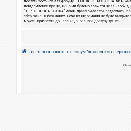
послуги хостингу для форуму “ТЕРІОЛОГІЧНА ШКОЛА” чи міжнарод
повідомлений про це, якщо ми будемо вважати це за необхідне
А
“ТЕРІОЛОГІЧНА ШКОЛА” мають право видаляти, редагувати, пере
к
зберігатись в базі даних. Хоча ця інформація не буде відкрита 
т
и
можуть призвести до несанкціонованого доступу до неї.
в
н
і
т
е
м
и
Теріологічна школа
форум Українського теріоло
П
Clean
о
ш
у
к
Д
о
п
о
м
о
г
а