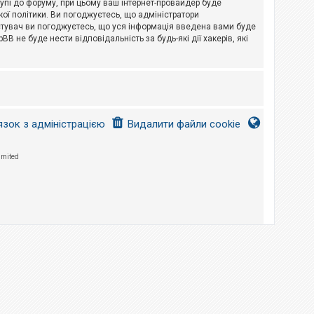
тупі до форуму, при цьому ваш інтернет-провайдер буде
ої політики. Ви погоджуєтесь, що адміністратори
истувач ви погоджуєтесь, що уся інформація введена вами буде
B не буде нести відповідальність за будь-які дії хакерів, які
язок з адміністрацією
Видалити файли cookie
imited